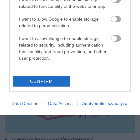
related to functionality of the website or app.
önbizalomhiány: bármit érünk is el, rögtön ott a
gondolat, hogy más már többre jutott ennyi idősen
I want to allow Google to enable storage
– ezért okoznak gyakran komoly stresszt a
related to personalization.
különböző osztálytalálkozók.
I want to allow Google to enable storage
related to security, including authentication
functionality and fraud prevention, and other
user protection.
CONFIRM
Data Deletion
Data Access
Adatvédelmi szabályzat
Fotó:
Roman Samborskyi/Shutterstock