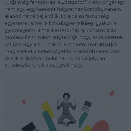
tudja még fenntartani a
„látszatot”
.
A szorongás így
nem egy-egy konkrét helyzethez kötődik, hanem
állandó háttérzajjá válik. Ez a belső feszültség
egyszerre terhel le fizikailag és lelkileg: gyakori a
gyomorgörcs, a mellkasi szorítás, a koncentráció
romlása. És mindezt súlyosbítja, hogy az érintettek
sokszor úgy érzik, mások előtt nem mutathatják
meg ezeket a nehézségeket — inkább csendben
viselik, miközben belül napról napra jobban
eluralkodik rajtuk a nyugtalanság.