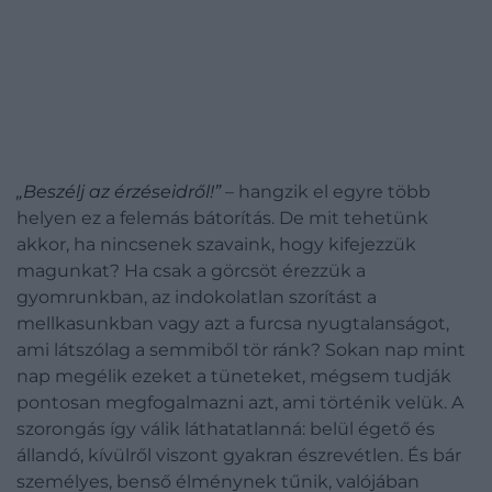
„Beszélj az érzéseidről!”
– hangzik el egyre több
helyen ez a felemás bátorítás. De mit tehetünk
akkor, ha nincsenek szavaink, hogy kifejezzük
magunkat? Ha csak a görcsöt érezzük a
gyomrunkban, az indokolatlan szorítást a
mellkasunkban vagy azt a furcsa nyugtalanságot,
ami látszólag a semmiből tör ránk? Sokan nap mint
nap megélik ezeket a tüneteket, mégsem tudják
pontosan megfogalmazni azt, ami történik velük. A
szorongás így válik láthatatlanná: belül égető és
állandó, kívülről viszont gyakran észrevétlen. És bár
személyes, benső élménynek tűnik, valójában