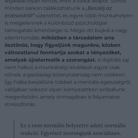
legalább olyan fontos, mint a fizikai állapot. Szinte
minden sarkon találkozhatunk a
„Beszélj az
érzéseidről!”-
üzenettel, és egyre több munkahelyen
is megjelennek a különböző pszichológiai
támogatási lehetőségei is. Mégis ott bujkál a nagy
ellentmondás:
miközben a társadalom arra
ösztönöz, hogy figyeljünk magunkra, közben
változatlanul fenntartja azokat a tényezőket,
amelyek újratermelik a szorongást.
A digitális zaj
nem halkul, a munkahelyi elvárások egyre csak
nőnek, a gazdasági bizonytalanság nem csökken.
Így hiába beszélünk többet a mentális egészségről,
valójában sokszor olyan környezetben próbálunk
megerősödni, amely önmagában is folyamatos
stresszforrás.
Ez a nem normális helyzetre adott normális
reakció. Egyrészt szorongunk szociálisan,