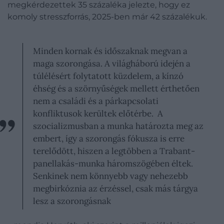
megkérdezettek 35 százaléka jelezte, hogy ez
komoly stresszforrás, 2025-ben már 42 százalékuk.
Minden kornak és időszaknak megvan a
maga szorongása. A világháború idején a
túlélésért folytatott küzdelem, a kínzó
éhség és a szörnyűségek mellett érthetően
nem a családi és a párkapcsolati
konfliktusok kerültek előtérbe. A
szocializmusban a munka határozta meg az
embert, így a szorongás fókusza is erre
terelődött, hiszen a legtöbben a Trabant-
panellakás-munka háromszögében éltek.
Senkinek nem könnyebb vagy nehezebb
megbirkóznia az érzéssel, csak más tárgya
lesz a szorongásnak