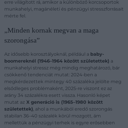
erre világított rá, amikor a különböző korcsoportok
munkahelyi, magánéleti és pénzügyi stresszforrásait
mérte fel.
„Minden kornak megvan a maga
szorongása”
Az idősebb korosztályoknál, például a
baby-
boomereknél (1946–1964 között születettek)
a
munkahelyi stressz még mindig meghatározó, bár
csökkenő tendenciát mutat: 2024-ben a
megkérdezettek mintegy 40 százaléka jelölte meg
elsődleges problémaként, 2025-re viszont ez az
arány 34 százalékra esett vissza. Hasonló képet
mutat az
X generáció is (1965–1980 között
születettek)
, ahol a munkából eredő szorongás
stabilan 36–40 százalék körül mozgott, ám
mellettük a pénzügyi terhek is egyre erősebben