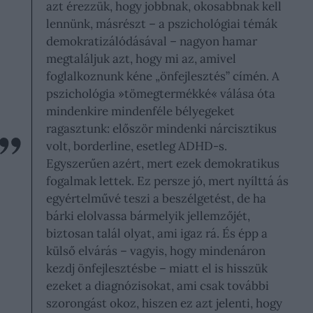
azt érezzük, hogy jobbnak, okosabbnak kell
lennünk, másrészt – a pszichológiai témák
demokratizálódásával – nagyon hamar
megtaláljuk azt, hogy mi az, amivel
foglalkoznunk kéne „önfejlesztés” címén. A
pszichológia »tömegtermékké« válása óta
mindenkire mindenféle bélyegeket
ragasztunk: először mindenki nárcisztikus
volt, borderline, esetleg ADHD-s.
Egyszerűen azért, mert ezek demokratikus
fogalmak lettek. Ez persze jó, mert nyílttá ás
egyértelművé teszi a beszélgetést, de ha
bárki elolvassa bármelyik jellemzőjét,
biztosan talál olyat, ami igaz rá. És épp a
külső elvárás – vagyis, hogy mindenáron
kezdj önfejlesztésbe – miatt el is hisszük
ezeket a diagnózisokat, ami csak további
szorongást okoz, hiszen ez azt jelenti, hogy