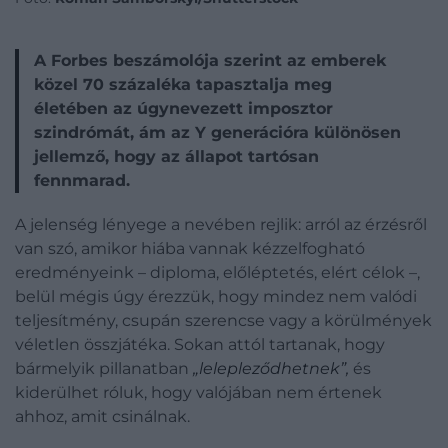
A Forbes beszámolója szerint az emberek
közel 70 százaléka tapasztalja meg
életében az úgynevezett imposztor
szindrómát, ám az Y generációra különösen
jellemző, hogy az állapot tartósan
fennmarad.
A jelenség lényege a nevében rejlik: arról az érzésről
van szó, amikor hiába vannak kézzelfogható
eredményeink – diploma, előléptetés, elért célok –,
belül mégis úgy érezzük, hogy mindez nem valódi
teljesítmény, csupán szerencse vagy a körülmények
véletlen összjátéka. Sokan attól tartanak, hogy
bármelyik pillanatban
„lelepleződhetnek”,
és
kiderülhet róluk, hogy valójában nem értenek
ahhoz, amit csinálnak.