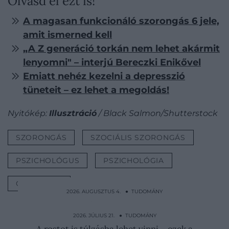
Olvasd el ezt is!
​A magasan funkcionáló szorongás 6 jele,
amit ismerned kell
„A Z generáció torkán nem lehet akármit
lenyomni" – interjú Bereczki Enikővel
Emiatt nehéz kezelni a depresszió
tüneteit – ez lehet a megoldás!
Nyitókép:
Illusztráció
/ Black Salmon/Shutterstock
SZORONGÁS
SZOCIÁLIS SZORONGÁS
PSZICHOLÓGUS
PSZICHOLÓGIA
ÖNISMERET
2026. AUGUSZTUS 4. ● TUDOMÁNY
Döghúst gyűjtenek, és „hullamézet”
készítenek a keselyűméhek
2026. JÚLIUS 21. ● TUDOMÁNY
A rostot is túlzásba lehet vinni – ezek a