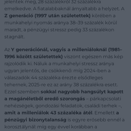
jelentek meg, 28 százalékról 32 százalékra
emelkedve. A fiatalabbaknál árnyaltabb a helyzet. A
Z generáció (1997 után születettek)
körében a
munkahelyi nyomás aránya 38–39 százalék körül
maradt, a pénzügyi stressz pedig 33 százalékon
stagnált.
Az
Y generációnál, vagyis a milleniáloknál (1981–
1996 között születettek)
viszont egészen más kép
rajzolódik ki. Náluk a munkahelyi stressz aránya
ugyan jelentős, de csökkenő: míg 2024-ben a
válaszadók 44 százaléka érezte elsődleges
tehernek, 2025-re ez az arány 38 százalékra esett.
Ezzel szemben
sokkal nagyobb hangsúlyt kapott
a magánéletből eredő szorongás
– párkapcsolati
nehézségek, gondozási feladatok, családi terhek –,
amit a milleniálok 43 százaléka átél
. Emellett
a
pénzügyi bizonytalanság
is egyre erősebb ennél a
korosztálynál: míg egy évvel korábban a