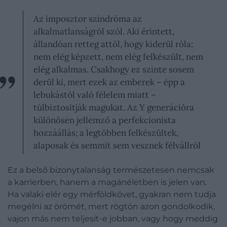
Az imposztor szindróma az
alkalmatlanságról szól. Aki érintett,
állandóan retteg attól, hogy kiderül róla:
nem elég képzett, nem elég felkészült, nem
elég alkalmas. Csakhogy ez szinte sosem
derül ki, mert ezek az emberek – épp a
lebukástól való félelem miatt –
túlbiztosítják magukat. Az Y generációra
különösen jellemző a perfekcionista
hozzáállás; a legtöbben felkészültek,
alaposak és semmit sem vesznek félvállról
Ez a belső bizonytalanság természetesen nemcsak
a karrierben, hanem a magánéletben is jelen van.
Ha valaki elér egy mérföldkövet, gyakran nem tudja
megélni az örömét, mert rögtön azon gondolkodik,
vajon más nem teljesít-e jobban, vagy hogy meddig