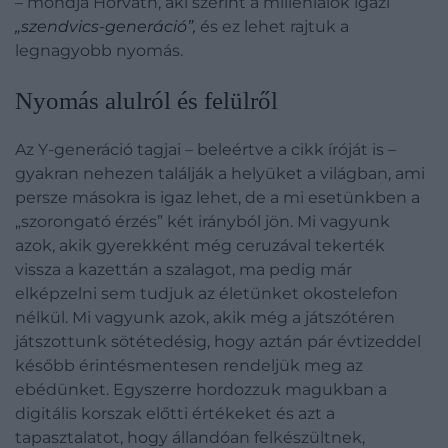
– mondja Horváth, aki szerint a milleniálok igazi
„szendvics-generáció”,
és ez lehet rajtuk a
legnagyobb nyomás.
Nyomás alulról és felülről
Az Y-generáció tagjai – beleértve a cikk íróját is –
gyakran nehezen találják a helyüket a világban, ami
persze másokra is igaz lehet, de a mi esetünkben a
„szorongató érzés” két irányból jön. Mi vagyunk
azok, akik gyerekként még ceruzával tekerték
vissza a kazettán a szalagot, ma pedig már
elképzelni sem tudjuk az életünket okostelefon
nélkül. Mi vagyunk azok, akik még a játszótéren
játszottunk sötétedésig, hogy aztán pár évtizeddel
később érintésmentesen rendeljük meg az
ebédünket. Egyszerre hordozzuk magukban a
digitális korszak előtti értékeket és azt a
tapasztalatot, hogy állandóan felkészültnek,