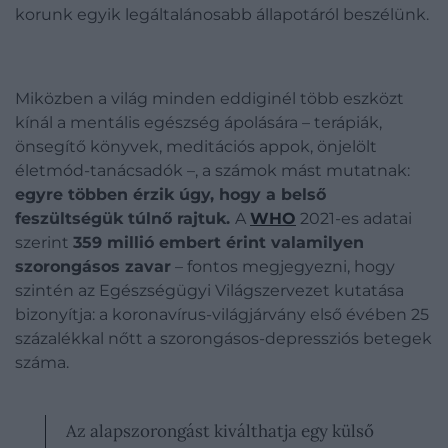
korunk egyik legáltalánosabb állapotáról beszélünk.
Miközben a világ minden eddiginél több eszközt
kínál a mentális egészség ápolására – terápiák,
önsegítő könyvek, meditációs appok, önjelölt
életmód-tanácsadók –, a számok mást mutatnak:
egyre többen érzik úgy, hogy a belső
feszültségük túlnő rajtuk.
A
WHO
2021-es adatai
szerint
359 millió embert érint valamilyen
szorongásos zavar
– fontos megjegyezni, hogy
szintén az Egészségügyi Világszervezet kutatása
bizonyítja: a koronavírus-világjárvány első évében 25
százalékkal nőtt a szorongásos-depressziós betegek
száma.
Az alapszorongást kiválthatja egy külső