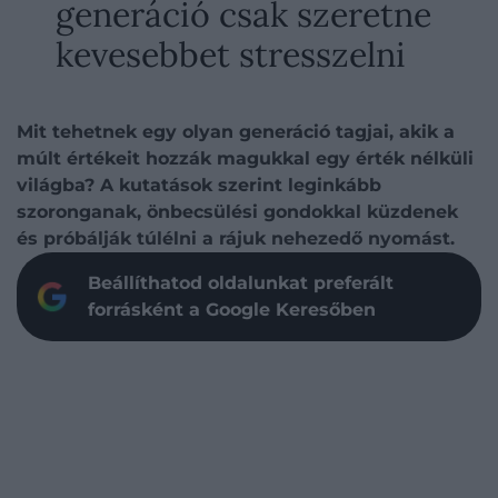
generáció csak szeretne
kevesebbet stresszelni
Mit tehetnek egy olyan generáció tagjai, akik a
múlt értékeit hozzák magukkal egy érték nélküli
világba? A kutatások szerint leginkább
szoronganak, önbecsülési gondokkal küzdenek
és próbálják túlélni a rájuk nehezedő nyomást.
Beállíthatod oldalunkat preferált
forrásként a Google Keresőben