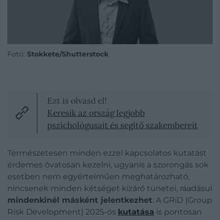
Fotó:
Stokkete/Shutterstock
Ezt is olvasd el!
Keresik az ország legjobb
pszichológusait és segítő szakembereit
Természetesen minden ezzel kapcsolatos kutatást
érdemes óvatosan kezelni, ugyanis a szorongás sok
esetben nem egyértelműen meghatározható,
nincsenek minden kétséget kizáró tünetei, ráadásul
mindenkinél másként jelentkezhet
. A GRiD (Group
Risk Development) 2025-ös
kutatása
is pontosan