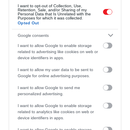
I want to opt-out of Collection, Use,
hogy minden korosztálynak megvannak
Retention, Sale, and/or Sharing of my
azok a sajátosságai, amik szorongást
Personal Data that Is Unrelated with the
Purposes for which it was collected.
okozhatnak. Gondoljunk csak a Z
Opted Out
generációra: ha nem érkezik elég lájk egy
Google consents
Instagram-fotóra, az egy hatalmas csapás
lehet az önbecsülésükön, miközben az
I want to allow Google to enable storage
idősebbeket ez nem, vagy nem annyira
related to advertising like cookies on web or
érinti.
device identifiers in apps.
I want to allow my user data to be sent to
Túlteljesítünk, mert félünk a lebukástól
Google for online advertising purposes.
A szorongás pedig nem marad következmények
I want to allow Google to send me
personalized advertising.
nélkül. A mindennapokban gyakran jelentkezik
állandó fáradtság, mintha soha nem tudnánk igazán
I want to allow Google to enable storage
kipihenni magunkat, az elalvás küzdelemmé válik,
related to analytics like cookies on web or
hiszen a fejünkben ott zakatolnak a meg nem
device identifiers in apps.
oldott problémák és a kimondatlan
összehasonlítások. Sokakban kialakul a folyamatos
I want to allow Google to enable storage