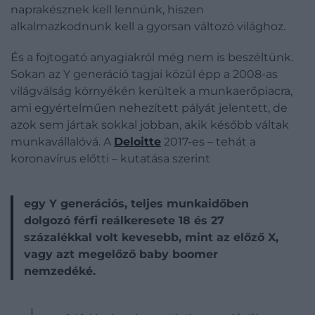
naprakésznek kell lennünk, hiszen
alkalmazkodnunk kell a gyorsan változó világhoz.
És a fojtogató anyagiakról még nem is beszéltünk.
Sokan az Y generáció tagjai közül épp a 2008-as
világválság környékén kerültek a munkaerőpiacra,
ami egyértelműen nehezített pályát jelentett, de
azok sem jártak sokkal jobban, akik később váltak
munkavállalóvá. A
Deloitte
2017-es – tehát a
koronavírus előtti – kutatása szerint
egy Y generációs, teljes munkaidőben
dolgozó férfi reálkeresete 18 és 27
százalékkal volt kevesebb, mint az előző X,
vagy azt megelőző baby boomer
nemzedéké.