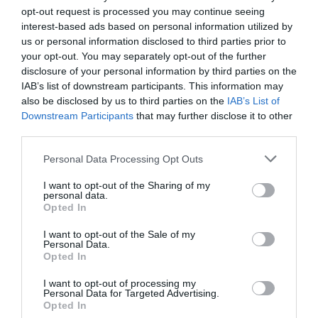
gyakorlásával kell elsajátítanunk: az online jelenlét,
opt-out request is processed you may continue seeing
az új technológiák magabiztos használata, a
interest-based ads based on personal information utilized by
folyamatos multitasking és a kreatív pénzkereseti
us or personal information disclosed to third parties prior to
lehetőségek megteremtése. Sokszor úgy tűnik,
your opt-out. You may separately opt-out of the further
hogy velük szemben esélyünk sincs, hiszen olyan
disclosure of your personal information by third parties on the
készségeik vannak, amelyek nekünk csak kemény
IAB’s list of downstream participants. This information may
also be disclosed by us to third parties on the
IAB’s List of
munka és erőfeszítés árán válnak elérhetővé.
Downstream Participants
that may further disclose it to other
third parties.
Ez a két irányból érkező, sokszor
Please note that this website/app uses one or more Google
Personal Data Processing Opt Outs
elviselhetetlen nyomás satuként fogja
services and may gather and store information including but
közre az Y generációt: az idősebbek által
not limited to your visit or usage behaviour. You may click to
I want to opt-out of the Sharing of my
personal data.
felállított mérce és az utánunk jövők
grant or deny consent to Google and its third-party tags to
Opted In
use your data for below specified purposes in below Google
tempója között könnyen válik állandó
consent section.
kísérővé a bizonytalanság és a szorongás.
I want to opt-out of the Sale of my
Personal Data.
Opted In
Az Y generáció magában hordoz értékeket a
I want to opt-out of processing my
Personal Data for Targeted Advertising.
régi világból, miközben egy értékek nélküli
Opted In
világban él. Azt továbbra is fontos kiemelni,