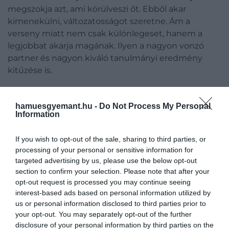
megszokja azt, ami körülveszi őt. Ebből akar
kimenekülni, változatosságot szeretne. Ám a
verseny miatt nem csak különlegeset, hanem a
legjobbat akarja magának. Ilyen a nagyon vonzó
partner és nagyon kiváló tanulmányi eredmény
kitűzése is.
A versenyről tanúskodik az is, hogy amikor
embereket kérdeznek arról, elfogadnának-e egy
hamuesgyemant.hu -
Do Not Process My Personal
Information
fizetésemelést, igent mondanak rá. Ám amikor azt
kérdezik, hogy elfogadnák-e az emelést úgy, hogy a
If you wish to opt-out of the sale, sharing to third parties, or
kollégáik négyszeres emelést kapnak, nemleges
processing of your personal or sensitive information for
választ adnak. Innen látszik, hogy a státusz jelzése
targeted advertising by us, please use the below opt-out
nem logikus és nem objektív, másokhoz képest
section to confirm your selection. Please note that after your
szeretnénk jobbak lenni, ami relatív.
opt-out request is processed you may continue seeing
interest-based ads based on personal information utilized by
Mik lehetnek a partneren és végzettségen kívül
us or personal information disclosed to third parties prior to
státuszszimbólumok? A nyelvészek kimutatták,
your opt-out. You may separately opt-out of the further
disclosure of your personal information by third parties on the
hogy a középosztálybeli emberek beszélnek a