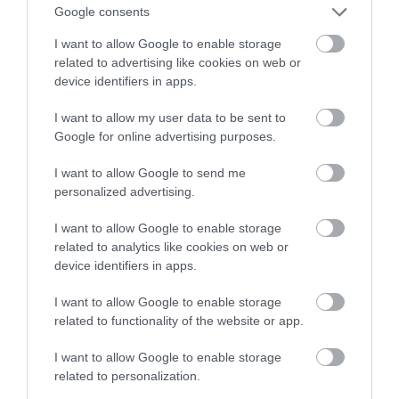
valamilyen ellenkező dolgot jelez. Az önirónia lehet
Google consents
ilyen például. Ez magasabb státuszúaknál jól
I want to allow Google to enable storage
működik, ám alacsonyabb státuszúak helyzetén
related to advertising like cookies on web or
csak ront. A magasabb státuszúak könnyebben
device identifiers in apps.
megengedhetik maguknak a gúnyolódást.
I want to allow my user data to be sent to
Képzeljünk el például egy kevésbé vonzó férfit, aki
Google for online advertising purposes.
aláássa magát valamilyen viccel. A reakció
rombolhatja az önbizalmát, ezért számára
I want to allow Google to send me
kockázatos lehet a státusz ellenkezőjének a
personalized advertising.
bizonygatása.
I want to allow Google to enable storage
(Forrás:
Psychologytoday
)
related to analytics like cookies on web or
device identifiers in apps.
Nyitókép: Dries Augustyns/Unsplash
I want to allow Google to enable storage
related to functionality of the website or app.
SZELLEM
STÁTUSZSZIMBÓLUM
JELZÉS
I want to allow Google to enable storage
VONZÓSÁG
EGYETEM
related to personalization.