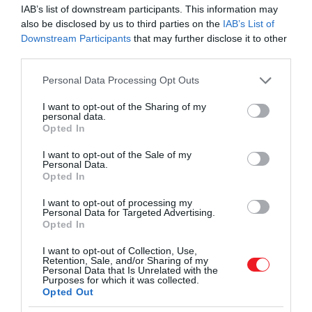
IAB’s list of downstream participants. This information may
legválasztékosabban. Ez azért lehet, mert ők
also be disclosed by us to third parties on the
IAB’s List of
szoronganak a legjobban státuszuktól, az
Downstream Participants
that may further disclose it to other
intellektuális megszólalások pedig státuszjelzőek
third parties.
lehetnek.
Please note that this website/app uses one or more Google
Personal Data Processing Opt Outs
services and may gather and store information including but
Amikor továbbá egy könyv szerzője sorolja fel
not limited to your visit or usage behaviour. You may click to
I want to opt-out of the Sharing of my
rangos címeit, hasonló okokból legyünk
personal data.
grant or deny consent to Google and its third-party tags to
körültekintőek. Akik igazán kiérdemeltek egy
Opted In
use your data for below specified purposes in below Google
státuszt, nincs szükségük erre. Stephen Hawking
consent section.
I want to opt-out of the Sale of my
például nem írta ki a Phd végzettségét neve mellé.
Personal Data.
Opted In
Beleillik ebbe a sorba az a kutatás is, mely szerint az
I want to opt-out of processing my
alacsonyabban értékelt egyetemek disszertációi
Personal Data for Targeted Advertising.
több szakzsargont tartalmaznak. Az alacsony
Opted In
státuszt próbálják a hallgatók ellensúlyozni a
I want to opt-out of Collection, Use,
szakmai nyelvezettel, mivel jobban törődnek azzal,
Retention, Sale, and/or Sharing of my
Personal Data that Is Unrelated with the
hogy lenyűgözzék a szakmabelieket.
Purposes for which it was collected.
Opted Out
Érdekesség, hogy van, aki úgy jelzi státuszát, hogy