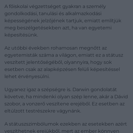
A főiskolai végzettséget gyakran a személy
gondolkodási, tanulási és alkalmazkodási
képességének jelzőjének tartjuk, emiatt említjük
meg beszélgetésekben azt, ha van egyetemi
képesítésünk.
Az utóbbi években rohamosan megnőtt az
egyetemisták száma a világon, emiatt ez a státusz
veszített jelentőségéből, olyannyira, hogy sok
esetben csak az alapképzésen felüli képesítéssel
lehet érvényesülni.
Ugyanez igaz a szépségre is. Darwin gondolatát
követve, ha mindenki olyan szép lenne, akár a Dávid
szobor, a vonzerő veszítene erejéből. Ez esetben az
eltúlzott testrészekre vágynánk.
A státuszszimbólumok ezekben az esetekben azért
veszíthetnek erejükből, mert az ember könnyen