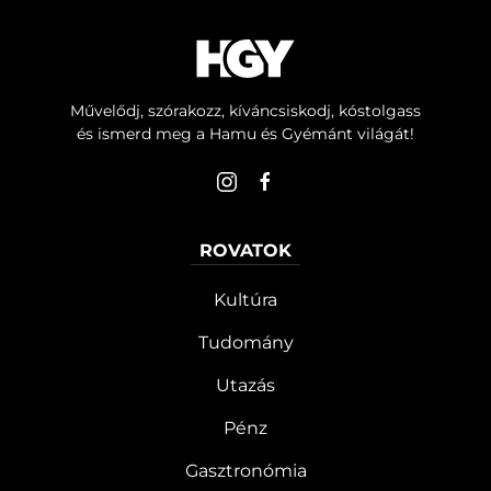
túlságosan forró időjárási időszakok
gyakoribbá válása miatt.
Művelődj, szórakozz, kíváncsiskodj, kóstolgass
és ismerd meg a Hamu és Gyémánt világát!
ROVATOK
Kultúra
Tudomány
Utazás
Pénz
Gasztronómia