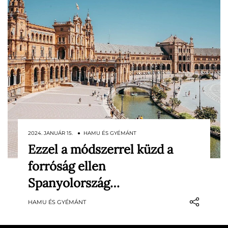
2024. JANUÁR 15. ● HAMU ÉS GYÉMÁNT
Ezzel a módszerrel küzd a
A dél-spanyolországi Sevilla lesz az első
forróság ellen
város a világon, amely megnevezi és
osztályozza a hőhullámokat – hasonlóan a
Spanyolország…
trópusi viharok vagy hurrikánok
HAMU ÉS GYÉMÁNT
elnevezéséhez – annak érdekében, hogy
jobban megvédje a lakosokat a