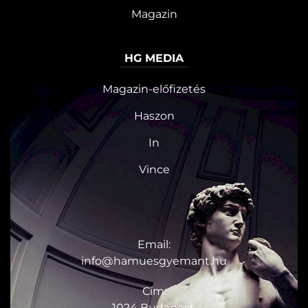
Magazin
HG MEDIA
Magazin-előfizetés
Haszon
In
Vince
KAPCSOLAT
Email:
info@hamuesgyemant.hu
Cím:
1024 Budapest,