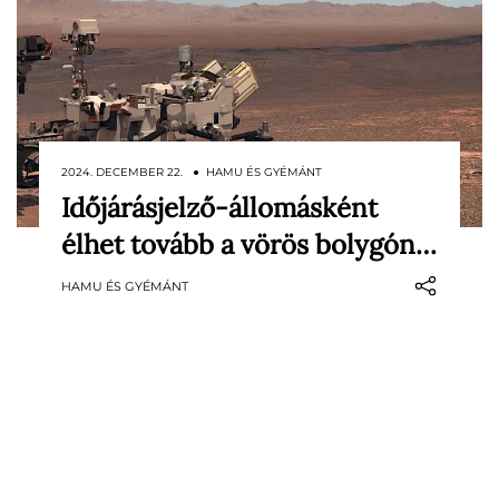
2024. DECEMBER 22. ● HAMU ÉS GYÉMÁNT
Időjárásjelző-állomásként
2021 óta szolgálja az emberiséget a NASA
élhet tovább a vörös bolygón…
marshelikoptere, az eszköz azonban év
elején egy zuhanás következtében súlyos
HAMU ÉS GYÉMÁNT
sérüléseket szerzett. Épen maradt
alkatrészeinek köszönhetően azonban
most különleges megbízást kapott.