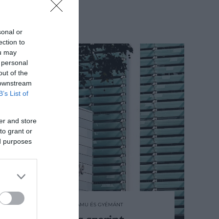
sonal or
ection to
ou may
 personal
out of the
 downstream
B’s List of
er and store
to grant or
ed purposes
2024. JÚNIUS 16. ● HAMU ÉS GYÉMÁNT