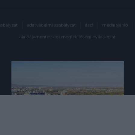
zabályzat
adatvédelmi szabályzat
ászf
médiaajánló
akadálymentességi megfelelőségi nyilatkozat