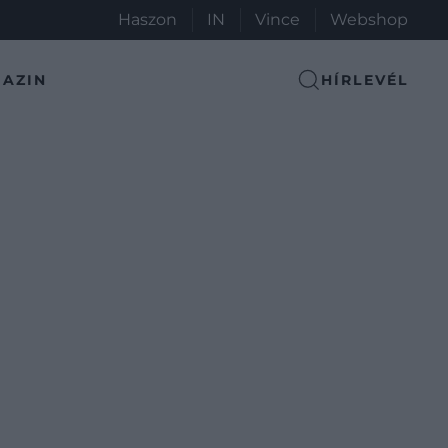
Haszon
IN
Vince
Webshop
AZIN
HÍRLEVÉL