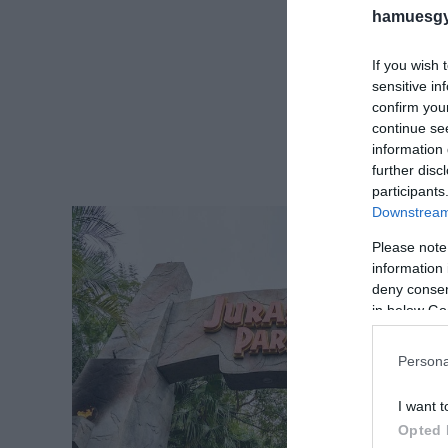
hamuesgy
If you wish 
sensitive in
confirm you
continue se
information 
further disc
participants
Downstream 
Please note
information 
deny consent
in below Go
Persona
I want t
Opted 