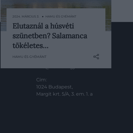
2024. MÁRCIUS 3. ● HAMU ÉS GYÉMÁNT
Elutaznál a húsvéti
Salamanca húsvéti körmenete
szünetben? Salamanca
világhírű, de nem csak ezért
érdemes odalátogatni.
tökéletes…
KAPCSOLAT
HAMU ÉS GYÉMÁNT
Email:
info@hamuesgyemant.hu
Cím:
1024 Budapest,
Margit krt. 5/A, 3. em. 1. a