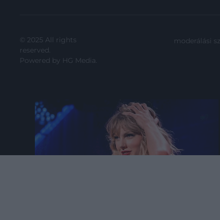
© 2025 All rights
moderálási s
reserved.
Powered by
HG Media
.