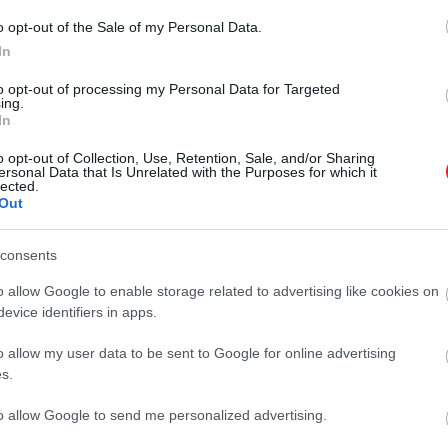
o opt-out of the Sale of my Personal Data.
In
to opt-out of processing my Personal Data for Targeted
ing.
In
o opt-out of Collection, Use, Retention, Sale, and/or Sharing
ersonal Data that Is Unrelated with the Purposes for which it
lected.
Out
2024. ÁPRILIS 18. ● HAMU ÉS GYÉMÁNT
Ez a három magyar
Immáron húsz éve készít
consents
egyetem a legjobb egy
felméréseket a QS World University
o allow Google to enable storage related to advertising like cookies on
Rankings, ami a világ 104
felmérés szerint
evice identifiers in apps.
országának 1500 felsőoktatási
HAMU ÉS GYÉMÁNT
intézményét rangsorolja összetett
o allow my user data to be sent to Google for online advertising
szempontrendszer szerint – a
s.
magyar egyetemek pedig így
to allow Google to send me personalized advertising.
végeztek a listán.