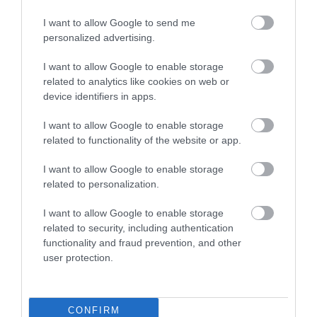
I want to allow Google to send me
personalized advertising.
Mi, emberek, nem engedhetjü
I want to allow Google to enable storage
meg magunknak, hogy
related to analytics like cookies on web or
folyamatosan dédelgessük
device identifiers in apps.
ezeket a robotokat, javítgassu
I want to allow Google to enable storage
a törött alkatrészeiket és
related to functionality of the website or app.
finomhangoljuk a
I want to allow Google to enable storage
teljesítményüket.
Meg kell
related to personalization.
tanulniuk gondoskodni
I want to allow Google to enable storage
önmagukról, ha valóban
related to security, including authentication
hasznossá akarnak válni.
functionality and fraud prevention, and other
user protection.
Ezért olyan fontos az
önmodellezés
CONFIRM