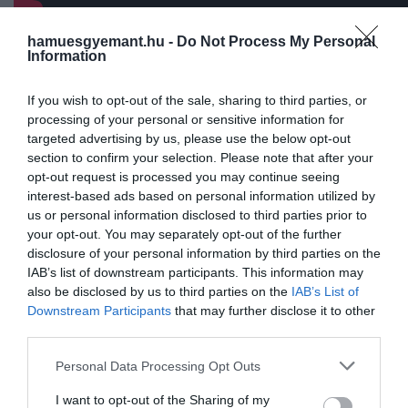
hamuesgyemant.hu -
Do Not Process My Personal
A portál szerint ez pont olyan, mintha egy robot a
Information
tükörképét nézve tanulna meg táncolni.
If you wish to opt-out of the sale, sharing to third parties, or
processing of your personal or sensitive information for
targeted advertising by us, please use the below opt-out
Ahogyan az emberek a
section to confirm your selection. Please note that after your
tükörképüket nézve tanulnak
opt-out request is processed you may continue seeing
interest-based ads based on personal information utilized by
meg táncolni, a robotok most
us or personal information disclosed to third parties prior to
nyers videófelvételek
your opt-out. You may separately opt-out of the further
segítségével építik ki saját
disclosure of your personal information by third parties on the
IAB’s list of downstream participants. This information may
kinematikai öntudatukat
also be disclosed by us to third parties on the
IAB’s List of
Downstream Participants
that may further disclose it to other
third parties.
– mondja
Yuhang Hu
, a Columbia Egyetem Creative
Please note that this website/app uses one or more Google
Personal Data Processing Opt Outs
Machines Lab doktori hallgatója.
services and may gather and store information including but
not limited to your visit or usage behaviour. You may click to
I want to opt-out of the Sharing of my