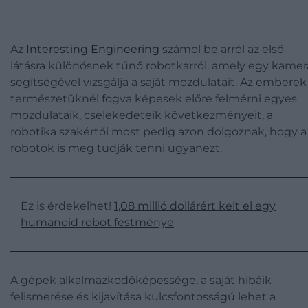
Az
Interesting Engineering
számol be arról az első
látásra különösnek tűnő robotkarról, amely egy kamer
segítségével vizsgálja a saját mozdulatait. Az emberek
természetüknél fogva képesek előre felmérni egyes
mozdulataik, cselekedeteik következményeit, a
robotika szakértői most pedig azon dolgoznak, hogy a
robotok is meg tudják tenni ugyanezt.
Ez is érdekelhet!
1,08 millió dollárért kelt el egy
humanoid robot festménye
A gépek alkalmazkodóképessége, a saját hibáik
felismerése és kijavítása kulcsfontosságú lehet a