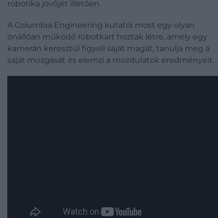
robotika jövőjét illetően.
A Columbia Engineering kutatói most egy olyan
önállóan működő robotkart hoztak létre, amely egy
kamerán keresztül figyeli saját magát, tanulja meg a
saját mozgását és elemzi a mozdulatok eredményeit.