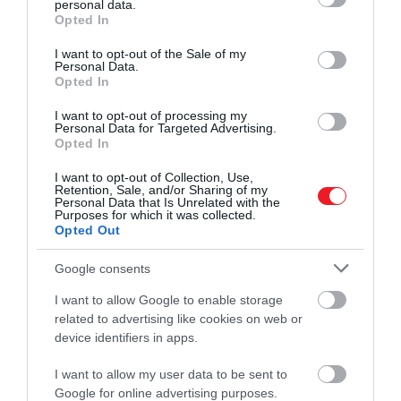
personal data.
grant or deny consent to Google and its third-party tags to
Opted In
use your data for below specified purposes in below Google
Célunk egy olyan robot
consent section.
I want to opt-out of the Sale of my
Personal Data.
létrehozása, amely érti saját
Opted In
testét, alkalmazkodik a
I want to opt-out of processing my
sérülésekhez, és folyamatos
Personal Data for Targeted Advertising.
Opted In
emberi programozás nélkül
tanul új készségeket.
I want to opt-out of Collection, Use,
Retention, Sale, and/or Sharing of my
Personal Data that Is Unrelated with the
Purposes for which it was collected.
Opted Out
Google consents
Ezt is olvasd el!
Vége a kátyúknak? Öngyógyító
asztfalttal próbálkoznak a britek
I want to allow Google to enable storage
related to advertising like cookies on web or
device identifiers in apps.
Ezek az alkalmazkodásra képes robotok értékes
I want to allow my user data to be sent to
előnyökkel szolgálhatnak a mindennapokban.
Google for online advertising purposes.