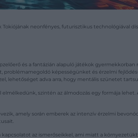
Tokiójának neonfényes, futurisztikus technológiával dísz
zelőerő és a fantázián alapuló játékok gyermekkorban re
nkat, problémamegoldó képességünket és érzelmi fejlődé
el, lehetőséget adva arra, hogy mentális szünetet tarts
ról elmélkedünk, szintén az álmodozás egy formája lehet. 
ezik, amely során emberek az intenzív érzelmi bevonódás
usait.
 kapcsolatot az ismerőseikkel, ami miatt a környezetük