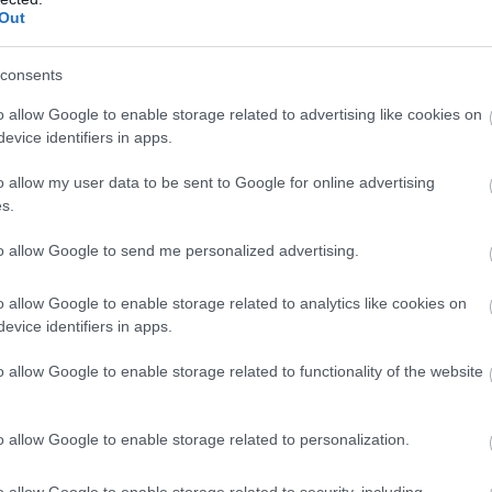
Out
consents
o allow Google to enable storage related to advertising like cookies on
evice identifiers in apps.
ciót hoz létre arról, hogy milyenek lehettek azok a hely
o allow my user data to be sent to Google for online advertising
 ez akkor valószínűbb, ha elégedetlenek vagyunk a jelenl
s.
to allow Google to send me personalized advertising.
o allow Google to enable storage related to analytics like cookies on
evice identifiers in apps.
o allow Google to enable storage related to functionality of the website
o allow Google to enable storage related to personalization.
o allow Google to enable storage related to security, including