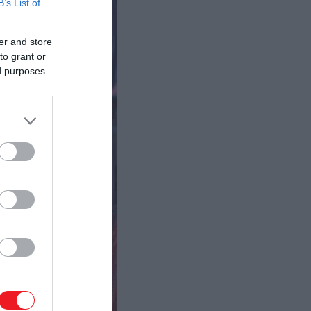
B’s List of
er and store
to grant or
ed purposes