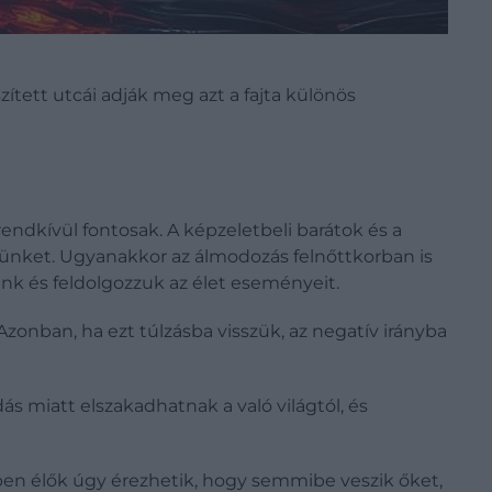
ített utcái adják meg azt a fajta különös
ndkívül fontosak. A képzeletbeli barátok és a
sünket. Ugyanakkor az álmodozás felnőttkorban is
unk és feldolgozzuk az élet eseményeit.
Azonban, ha ezt túlzásba visszük, az negatív irányba
 miatt elszakadhatnak a való világtól, és
ben élők úgy érezhetik, hogy semmibe veszik őket,