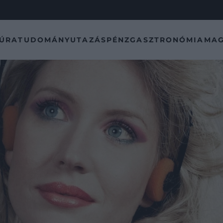
TÚRA
TUDOMÁNY
UTAZÁS
PÉNZ
GASZTRONÓMIA
MAG