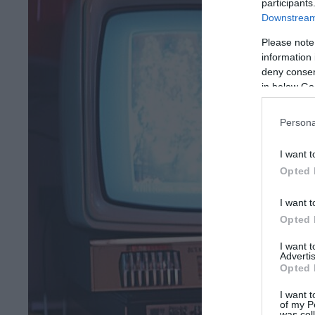
participants
Downstream 
Please note
information 
deny consent
in below Go
Persona
I want t
Opted 
I want t
Opted 
I want 
Advertis
Opted 
I want t
of my P
was col