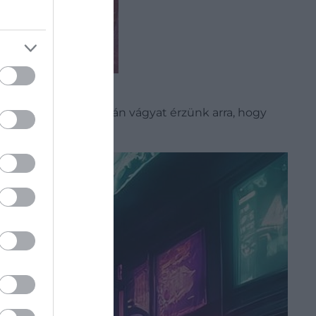
ek vagy idők, és ezután vágyat érzünk arra, hogy
egi helyzetünkkel.