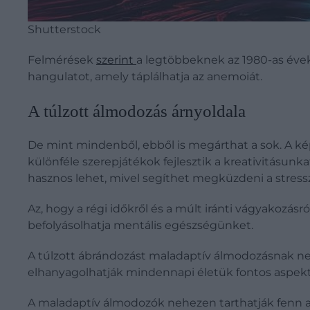
Shutterstock
Felmérések
szerint
a legtöbbeknek az 1980-as évek 
hangulatot, amely táplálhatja az anemoiát.
A túlzott álmodozás árnyoldala
De mint mindenből, ebből is megárthat a sok. A kép
különféle szerepjátékok fejlesztik a kreativitásu
hasznos lehet, mivel segíthet megküzdeni a stressz
Az, hogy a régi időkről és a múlt iránti vágyakozás
befolyásolhatja mentális egészségünket.
A túlzott ábrándozást maladaptív álmodozásnak nev
elhanyagolhatják mindennapi életük fontos aspekt
A maladaptív álmodozók nehezen tarthatják fenn a