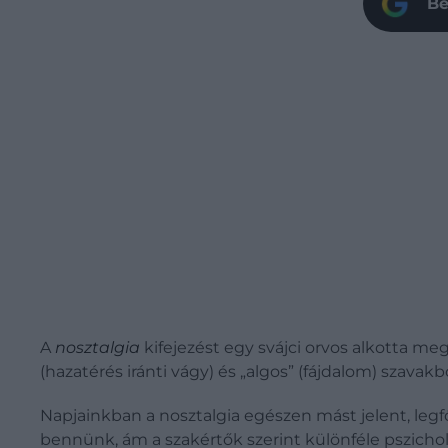
Be
A
nosztalgia
kifejezést egy svájci orvos alkotta me
(hazatérés iránti vágy) és „algos” (fájdalom) szavakbó
Napjainkban a nosztalgia egészen mást jelent, legf
bennünk, ám a szakértők szerint különféle pszichol