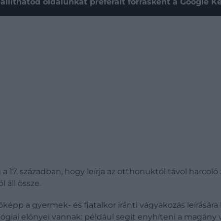
állíthatod oldalunkat preferált forrásként a Google 
g a 17. században, hogy leírja az otthonuktól távol harco
l áll össze.
őképp a gyermek- és fiatalkor iránti vágyakozás leírásár
ógiai előnyei vannak: például segít enyhíteni a magány 