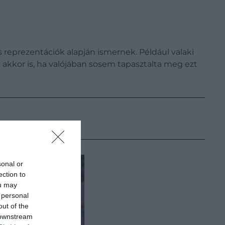
reprezentációk alapján ismernek. Például valaki
g akkor is, ha valójában sosem tapasztalta meg ezt
sonal or
ection to
ou may
 personal
out of the
 downstream