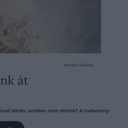
Kovács Rebeka
nk át
tized láttán, amiben nem éltünk? A tudomány