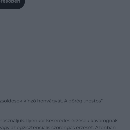
Keresőben
ló zsoldosok kínzó honvágyát. A görög „nostos”
a használjuk. Ilyenkor keserédes érzések kavarognak
vagy az egzisztenciális szorongás érzését. Azonban