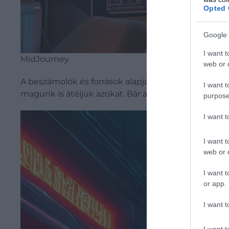
Opted 
Google 
I want t
MidJourney
web or d
A beszámolók és források alapján az elménk szimulá
I want t
magunk is átéljük azokat. Bár a kutatók úgy vélik,
purpose
I want 
I want t
web or d
I want t
or app.
I want t
I want t