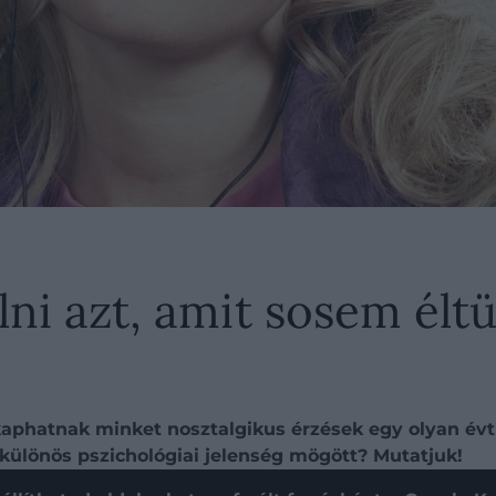
ni azt, amit sosem éltü
kaphatnak minket nosztalgikus érzések egy olyan év
a különös pszichológiai jelenség mögött? Mutatjuk!