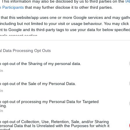
. This information may also be disclosed by us to third parties on the
IA
Participants
that may further disclose it to other third parties.
 that this website/app uses one or more Google services and may gath
including but not limited to your visit or usage behaviour. You may click 
 to Google and its third-party tags to use your data for below specifi
ogle consent section.
l Data Processing Opt Outs
o opt-out of the Sharing of my personal data.
In
o opt-out of the Sale of my Personal Data.
In
to opt-out of processing my Personal Data for Targeted
ing.
In
o opt-out of Collection, Use, Retention, Sale, and/or Sharing
ersonal Data that Is Unrelated with the Purposes for which it
lected.