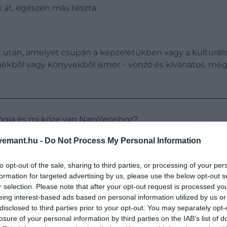
 át, egészen más tészta.
után, amelyet csupán a képzeletükben vagy a kulturális 
filmekből vagy könyvekből ismer – vonzó és kívánatos, mé
ológia és mi köze van Napóleonhoz?
emant.hu -
Do Not Process My Personal Information
to opt-out of the sale, sharing to third parties, or processing of your per
formation for targeted advertising by us, please use the below opt-out s
r selection. Please note that after your opt-out request is processed y
eing interest-based ads based on personal information utilized by us or
disclosed to third parties prior to your opt-out. You may separately opt-
losure of your personal information by third parties on the IAB’s list of