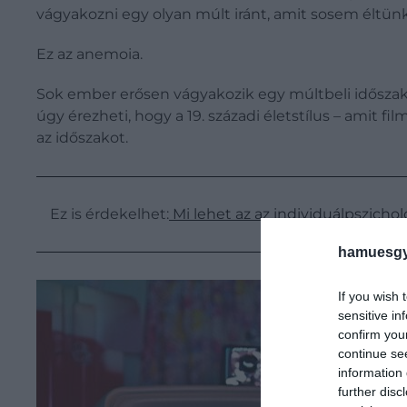
vágyakozni egy olyan múlt iránt, amit sosem éltünk
Ez az anemoia.
Sok ember erősen vágyakozik egy múltbeli időszak 
úgy érezheti, hogy a 19. századi életstílus – amit 
az időszakot.
Ez is érdekelhet:
Mi lehet az az individuálpszich
hamuesgy
If you wish 
sensitive in
confirm you
continue se
information 
further disc