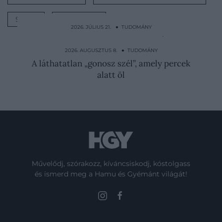
SORS
TÁMADÁS
2026. JÚLIUS 21. ● TUDOMÁNY
Még csak most fedezték fel, de már most
kihalás fenyegeti…
2026. AUGUSZTUS 8. ● TUDOMÁNY
A láthatatlan „gonosz szél”, amely percek
alatt öl
Művelődj, szórakozz, kíváncsiskodj, kóstolgass
és ismerd meg a Hamu és Gyémánt világát!