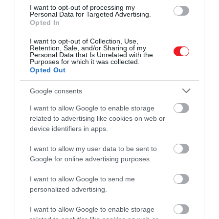
I want to opt-out of processing my
találták meg VIII. Henrik
Personal Data for Targeted Advertising.
„szellemhajóján”
Opted In
I want to opt-out of Collection, Use,
Retention, Sale, and/or Sharing of my
Personal Data that Is Unrelated with the
Purposes for which it was collected.
Opted Out
A döntés ezzel együtt rendkívül kockázatos
maradt
,
írja
a BBC. Ha túl korán indulnak, az időjárás
Google consents
szétszórhatja a flottát, és veszélybe sodorhatja a
katonákat. Ha túl sokat várnak, a németek
I want to allow Google to enable storage
észrevehetik az angliai partoknál felsorakoztatott
related to advertising like cookies on web or
device identifiers in apps.
erőket. Később az is kiderült, hogy a német
meteorológusok más következtetésre jutottak. Úgy
I want to allow my user data to be sent to
vélték, a rossz idő kizárja a közeli partraszállást.
Google for online advertising purposes.
Erwin Rommel
tábornagy annyira bízott ebben,
hogy elhagyta franciaországi állomáshelyét, és
I want to allow Google to send me
hazautazott Németországba.
personalized advertising.
Június 6-án
végül megindult a normandiai
I want to allow Google to enable storage