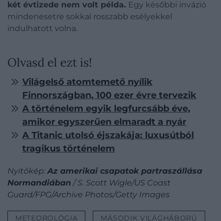
két évtizede nem volt példa.
Egy későbbi invázió
mindenesetre sokkal rosszabb esélyekkel
indulhatott volna.
Olvasd el ezt is!
Világelső atomtemető nyílik
Finnországban, 100 ezer évre tervezik
A történelem egyik legfurcsább éve,
amikor egyszerűen elmaradt a nyár
A Titanic utolsó éjszakája: luxusútból
tragikus történelem
Nyitókép:
Az amerikai csapatok partraszállása
Normandiában
/ S. Scott Wigle/US Coast
Guard/FPG/Archive Photos/Getty Images
METEOROLÓGIA
MÁSODIK VILÁGHÁBORÚ