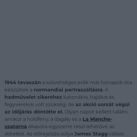
1944 tavaszán
a szövetséges erők már hónapok óta
készültek a
normandiai partraszállásra
. A
hadművelet sikeréhez
katonákra, hajókra és
fegyverekre volt szükség, de
az akció sorsát végül
az időjárás döntötte el.
Olyan napot kellett találni,
amikor a holdfény, a dagály és a
La Manche-
csatorna
állapota egyszerre teszi lehetővé az
átkelést. Az előrejelzés súlya
James Stagg
vállára