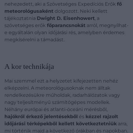
nehezedett, aki a Szövetséges Expedíciós Erők
fő
meteorológusaként
dolgozott. Neki kellett
tájékoztatnia
Dwight D. Eisenhowert
, a
szövetséges erők
főparancsnokát
arról, megnyílhat-
e egyáltalán olyan időjárási rés, amelyben érdemes
megkísérelni a támadást.
A kor technikája
Mai szemmel ezt a helyzetet kifejezetten nehéz
elképzelni. A meteorológusoknak nem álltak
rendelkezésükre műholdak, radarhálózatok vagy
nagy teljesítményű számítógépes modellek.
Néhány európai és atlanti-óceáni mérésből,
hajókról érkező jelentésekből
és
kézzel rajzolt
időjárási térképekből kellett következtetniük
arra,
mi történik majd a következő órákban és napokban.