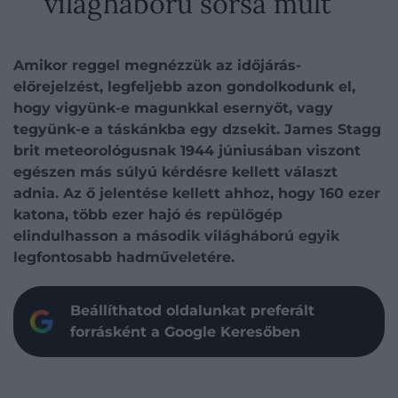
világháború sorsa múlt
Amikor reggel megnézzük az időjárás-
előrejelzést, legfeljebb azon gondolkodunk el,
hogy vigyünk-e magunkkal esernyőt, vagy
tegyünk-e a táskánkba egy dzsekit.
James Stagg
brit meteorológusnak 1944 júniusában viszont
egészen más súlyú kérdésre kellett választ
adnia. Az ő jelentése kellett ahhoz, hogy 160 ezer
katona, több ezer hajó és repülőgép
elindulhasson a második világháború egyik
legfontosabb hadműveletére.
Beállíthatod oldalunkat preferált
forrásként a Google Keresőben