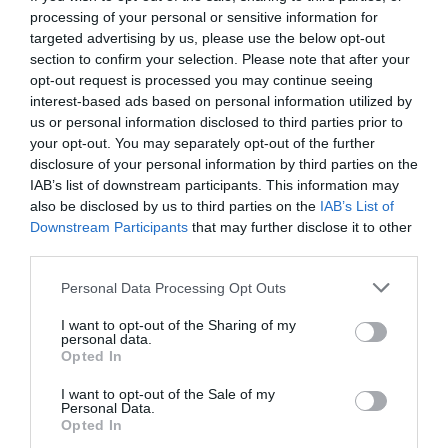
processing of your personal or sensitive information for
targeted advertising by us, please use the below opt-out
Június elején az időjárás kifejezetten rossznak tűnt.
section to confirm your selection. Please note that after your
Erős szelek és alacsony nyomású rendszerek
opt-out request is processed you may continue seeing
vonultak át Nagy-Britannia és Északnyugat-Európa
interest-based ads based on personal information utilized by
us or personal information disclosed to third parties prior to
fölött. Eisenhower eredetileg
június 5-re tervezte a
your opt-out. You may separately opt-out of the further
partraszállást
,
Stagg
azonban
azt tanácsolta, hogy
disclosure of your personal information by third parties on the
halasszák el a hadműveletet
. Az előrejelzések
IAB’s list of downstream participants. This information may
szerint ugyanis az átkelés túl veszélyes lett volna. A
also be disclosed by us to third parties on the
IAB’s List of
fordulat
egy későn befutó atlanti-óceáni
Downstream Participants
that may further disclose it to other
hajójelentéssel érkezett. A megfigyelések arra
third parties.
utaltak, hogy a viharos idő után rövid javulás jöhet.
Please note that this website/app uses one or more Google
Personal Data Processing Opt Outs
Stagg ebből azt olvasta ki, hogy június 6-án
services and may gather and store information including but
megnyílhat egy szűk időablak.
Egyáltalán nem
not limited to your visit or usage behaviour. You may click to
I want to opt-out of the Sharing of my
personal data.
hibátlan időről volt szó, csak egy
esélyről
, amely
grant or deny consent to Google and its third-party tags to
Opted In
talán elég lehetett.
use your data for below specified purposes in below Google
consent section.
I want to opt-out of the Sale of my
Personal Data.
Ez is érdekelhet!
Opted In
Közel kétszáz ember maradványait