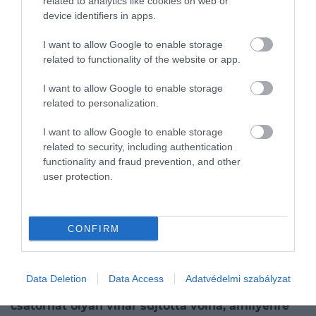
related to analytics like cookies on web or
partraszállás.
. Az idő valóban javult, de a
device identifiers in apps.
körülmények messze voltak az ideálistól: az
alacsony felhőzet korlátozta a pilóták látását, a szél a
I want to allow Google to enable storage
vártnál erősebb volt, a hullámzás pedig sok katonát
related to functionality of the website or app.
már az átkelés során kimerített. A normandiai
partokra érkezőknek a tervezettnél
nehezebb
I want to allow Google to enable storage
related to personalization.
körülményekkel kellett szembenézniük.
I want to allow Google to enable storage
Figyelmedbe ajánljuk!
related to security, including authentication
Közel kétszáz ember maradványait
functionality and fraud prevention, and other
user protection.
találták meg VIII. Henrik
„szellemhajóján”
CONFIRM
A kockázatos döntés végül mégis bevált. A
németeket meglepte a támadás, a szövetségesek
pedig megvetették a lábukat Franciaországban.
Ha
Data Deletion
Data Access
Adatvédelmi szabályzat
a partraszállást két héttel elhalasztják, a
csatornát olyan vihar sújtotta volna, amilyenre