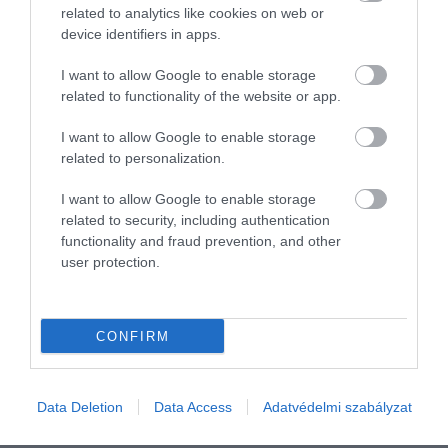
related to analytics like cookies on web or
azonosított, és ebből a
device identifiers in apps.
halmazból ez az első, amelyet
spektroszkópiailag is
I want to allow Google to enable storage
related to functionality of the website or app.
megerősítettek
I want to allow Google to enable storage
related to personalization.
– mondta
Steven Finkelstein,
az austini Texasi
I want to allow Google to enable storage
Egyetem csillagásza, aki a születésnapos lányáról
related to security, including authentication
nevezte el a galaxist.
functionality and fraud prevention, and other
user protection.
(
LiveScience
)
Nyitókép:
A Maisie-galaxis, ahogy a James Webb
CONFIRM
látta
/ NASA/STScI/CEERS/TACC/The University of Tex
at Austin/S. Finkelstein/M. Bagley
Data Deletion
Data Access
Adatvédelmi szabályzat
GALAXIS
UNIVERZUM
JAMES WEBB