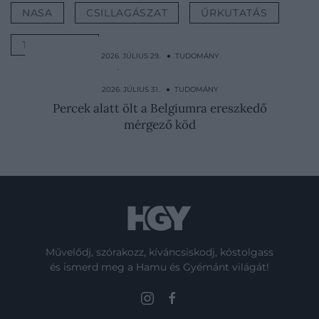
NASA
CSILLAGÁSZAT
ŰRKUTATÁS
TUDOMÁNY
2026. JÚLIUS 29. ● TUDOMÁNY
5 demenciára utaló jel, amit érdemes
komolyan venni
2026. JÚLIUS 31. ● TUDOMÁNY
Percek alatt ölt a Belgiumra ereszkedő
mérgező köd
Művelődj, szórakozz, kíváncsiskodj, kóstolgass
és ismerd meg a Hamu és Gyémánt világát!