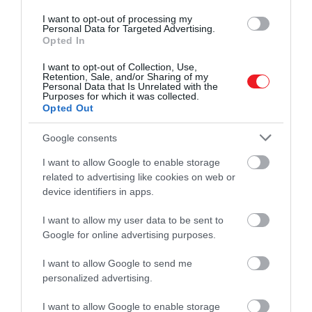
állapítják meg: a táguló világegyetem miatt a
Tejútrendszeren kívül a legtöbb objektum is távolodni
I want to opt-out of processing my
Personal Data for Targeted Advertising.
látszik, azaz a fényüknek nagyobb utat kell
Opted In
megtenniük, a spektrum vörös része pedig emiatt
I want to opt-out of Collection, Use,
tompul – a James Webb viszont infravörös
Retention, Sale, and/or Sharing of my
tartományban folytat megfigyeléseket, ezért jóval
Personal Data that Is Unrelated with the
Purposes for which it was collected.
mélyebbre tud tekinteni az univerzumban.
Opted Out
A kutatók szerint az eredmények azt mutatják, hogy a
Google consents
korai univerzum jóval népesebb volt, mint azt eddig
I want to allow Google to enable storage
gondolták, emellett a JWST életében is nagy mérföld
related to advertising like cookies on web or
volt a felfedezés.
device identifiers in apps.
I want to allow my user data to be sent to
Google for online advertising purposes.
A Maisie-galaxissal
kapcsolatban az az izgalmas,
I want to allow Google to send me
personalized advertising.
hogy ez volt az egyik első távol
galaxis, amelyet a JWST
I want to allow Google to enable storage