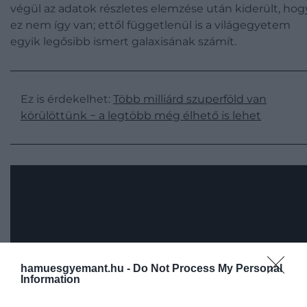
végül az adatok részletes elemzése után kiderült, hog
ez nem így van; ettől függetlenül is a világegyetem
egyik legősibb ismert galaxisának számít.
Ez is érdekelhet:
Több milliárd szuperföld van
körülöttünk − a legtöbb még élhető is lehet
hamuesgyemant.hu -
Do Not Process My Personal
Information