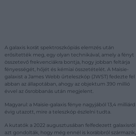
A galaxis korát spektroszkópiás elemzés után
erősítették meg, egy olyan technikával, amely a fényt
összetevő frekvenciákra bontja, hogy jobban feltárja
fényességét, hőjét és kémiai összetételét. A Maisie-
galaxist a James Webb űrteleszkóp (JWST) fedezte fel
abban az állapotában, ahogy az objektum 390 millió
évvel az ősrobbanás után megjelent.
Magyarul: a Maisie-galaxis fénye nagyjából 13,4 milliárd
évig utazott, mire a teleszkóp észlelni tudta.
A kutatók a 2022 augusztusában felfedezett galaxisról
azt gondolták, hogy még ennél is korábbról származik,