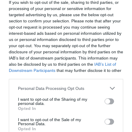
If you wish to opt-out of the sale, sharing to third parties, or
processing of your personal or sensitive information for
targeted advertising by us, please use the below opt-out
section to confirm your selection. Please note that after your
opt-out request is processed you may continue seeing
interest-based ads based on personal information utilized by
us or personal information disclosed to third parties prior to
Az objektumot még a JWST első megfigyelési időszak
your opt-out. You may separately opt-out of the further
során észlelték, és fényessége és vöröseltolódása
disclosure of your personal information by third parties on the
alapján a csillagászok már akkor azt feltételezték, hog
IAB’s list of downstream participants. This information may
rendkívül korai galaxisról van szó.
also be disclosed by us to third parties on the
IAB’s List of
Downstream Participants
that may further disclose it to other
third parties.
Olvasd el ezt is!
A legöregebb csillag tényleg
Please note that this website/app uses one or more Google
Personal Data Processing Opt Outs
services and may gather and store information including but
idősebb, mint maga az univerzum?
not limited to your visit or usage behaviour. You may click to
I want to opt-out of the Sharing of my
personal data.
grant or deny consent to Google and its third-party tags to
Opted In
use your data for below specified purposes in below Google
consent section.
A korai galaxisokat korát a legtöbbször a
I want to opt-out of the Sale of my
Personal Data.
vöröseltolódáson alapuló techinka segítségével
Opted In