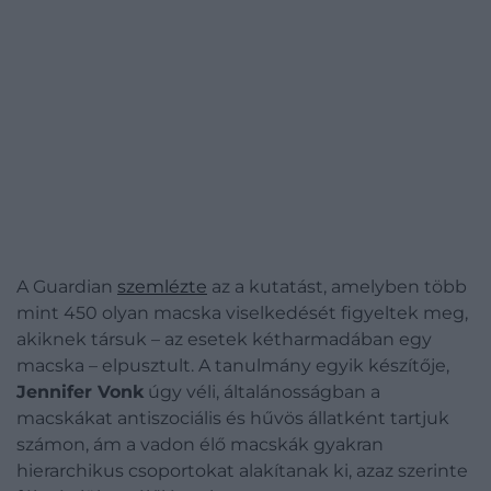
A Guardian
szemlézte
az a kutatást, amelyben több
mint 450 olyan macska viselkedését figyeltek meg,
akiknek társuk – az esetek kétharmadában egy
macska – elpusztult. A tanulmány egyik készítője,
Jennifer Vonk
úgy véli, általánosságban a
macskákat antiszociális és hűvös állatként tartjuk
számon, ám a vadon élő macskák gyakran
hierarchikus csoportokat alakítanak ki, azaz szerinte