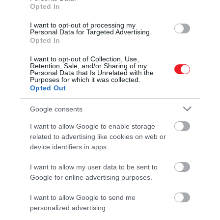
Opted In
kevesebbszer bújtak el és
I want to opt-out of processing my
nem töltöttek annyi időt
Personal Data for Targeted Advertising.
Opted In
egyedül sem, valamint
gyakran keresték az
I want to opt-out of Collection, Use,
Retention, Sale, and/or Sharing of my
elpusztult társukat
Personal Data that Is Unrelated with the
Purposes for which it was collected.
Opted Out
Google consents
– írják az Amerikai Egyesült Államokban található
Oakland Egyetem kutatói.
I want to allow Google to enable storage
related to advertising like cookies on web or
A gyász nem ismeretlen jelenség az állatvilágban, az
device identifiers in apps.
elefántok, delfinek és csimpánzok mind bonyolult
I want to allow my user data to be sent to
viselkedésmintákat mutattak be halálesetet
Google for online advertising purposes.
követően, például őrizték a halott társuk élettelen
testét. Egy friss olasz tanulmány szerint a a jelenség
I want to allow Google to send me
a kutyákra is kihat, hiszen az ebeken is megváltozott
personalized advertising.
viselkedést vettek észre, amikor a háztartásban lévő