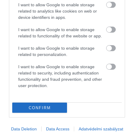
másik kiskedvenc elpusztult. Az Oakland-i kutatók
I want to allow Google to enable storage
related to analytics like cookies on web or
szerint azonban ez kevésbé meglepő, mint a
device identifiers in apps.
macskák esetében
I want to allow Google to enable storage
related to functionality of the website or app.
Ajánljuk figyelmedbe!
A macskád folyamatosan
I want to allow Google to enable storage
felkelt éjszaka? Segíthetsz magadon!
related to personalization.
I want to allow Google to enable storage
related to security, including authentication
Míg a kutyák eredetileg falkaállatok, egyértelmű,
functionality and fraud prevention, and other
hogy látványosabban reagálnak társuk halálára, ám
user protection.
fontos megemlíteni, hogy a macskák a háziasítás
során váltak társas lénnyé, emiatt is van szükség
további kutatásokra, hogy kiderüljön, milyen
CONFIRM
mértékben képesek reagálni a veszteségre.
Nyitókép: Fotó: Unsplash
Data Deletion
Data Access
Adatvédelmi szabályzat