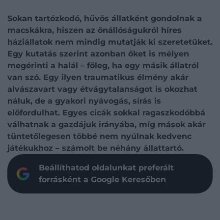
Sokan tartózkodó, hűvös állatként gondolnak a
macskákra, hiszen az önállóságukról híres
háziállatok nem mindig mutatják ki szeretetüket.
Egy kutatás szerint azonban őket is mélyen
megérinti a halál – főleg, ha egy másik állatról
van szó. Egy ilyen traumatikus élmény akár
alvászavart vagy étvágytalanságot is okozhat
náluk, de a gyakori nyávogás, sírás is
előfordulhat. Egyes cicák sokkal ragaszkodóbbá
válhatnak a gazdájuk irányába, míg mások akár
tüntetőlegesen többé nem nyúlnak kedvenc
játékukhoz – számolt be néhány állattartó.
Beállíthatod oldalunkat preferált
forrásként a Google Keresőben