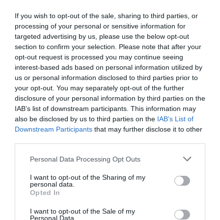
legyen szó emberről vagy állatról.
If you wish to opt-out of the sale, sharing to third parties, or
processing of your personal or sensitive information for
targeted advertising by us, please use the below opt-out
section to confirm your selection. Please note that after your
Ez is érdekelhet!
Ezért nyávognak így a
opt-out request is processed you may continue seeing
macskák, ha ember van a közelükben
interest-based ads based on personal information utilized by
us or personal information disclosed to third parties prior to
your opt-out. You may separately opt-out of the further
disclosure of your personal information by third parties on the
IAB’s list of downstream participants. This information may
A tanulmányban résztvevő
also be disclosed by us to third parties on the
IAB’s List of
gazdik arról számoltak be,
Downstream Participants
that may further disclose it to other
third parties.
hogy macskáik kevesebbet
Please note that this website/app uses one or more Google
aludtak, ettek és játszottak,
Personal Data Processing Opt Outs
services and may gather and store information including but
ám sokkal több figyelmet
not limited to your visit or usage behaviour. You may click to
I want to opt-out of the Sharing of my
personal data.
követeltek meg az
grant or deny consent to Google and its third-party tags to
Opted In
use your data for below specified purposes in below Google
emberektől és más
consent section.
I want to opt-out of the Sale of my
háziállatoktól. Emellett
Personal Data.