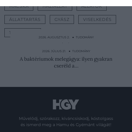
MACSKA
HÁZIÁLLAT
ÁLLATOK
ÁLLATTARTÁS
GYÁSZ
VISELKEDÉS
TUDOMÁNY
2026. AUGUSZTUS 2. ● TUDOMÁNY
Gyerekként kasztrálták őket, hogy a kínai
császárt…
2026. JÚLIUS 21. ● TUDOMÁNY
A baktériumok melegágya: ilyen gyakran
cseréld a…
Művelődj, szórakozz, kíváncsiskodj, kóstolgass
és ismerd meg a Hamu és Gyémánt világát!