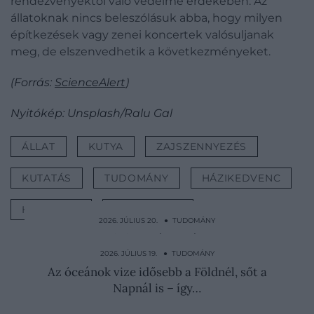
rendezvényektől való védelme érdekében. Az
állatoknak nincs beleszólásuk abba, hogy milyen
építkezések vagy zenei koncertek valósuljanak
meg, de elszenvedhetik a következményeket.
(Forrás:
ScienceAlert
)
Nyitókép: Unsplash/Ralu Gal
ÁLLAT
KUTYA
ZAJSZENNYEZÉS
KUTATÁS
TUDOMÁNY
HÁZIKEDVENC
HÁZIÁLLAT
TANULMÁNY
2026. JÚLIUS 20. ● TUDOMÁNY
Mindenki a hűtő ajtajában tárolja, pedig ez
a lehető…
2026. JÚLIUS 19. ● TUDOMÁNY
Az óceánok vize idősebb a Földnél, sőt a
Napnál is – így…