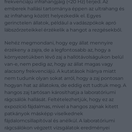
frekvenciájú infrahangjáig (<20 Hz) terjed. Az
emberek hallási tartománya éppen az ultrahang és
az infrahang között helyezkedik el. Egyes
gerinctelen állatok, például a vadászpókok apró
lábszőrzeteikkel érzékelik a hangot a rezgésekből.
Nehéz megmondani, hogy egy állat mennyire
érzékeny a zajra, de a legfontosabb az, hogy a
környezetükben lévő zaj a hallótávolságukon belül
van-e, nem pedig az, hogy az állat magas vagy
alacsony frekvenciájú. A kutatások hiánya miatt
nem tudunk olyan sokat arról, hogy a zaj pontosan
hogyan hat az állatokra, de eddig ezt tudtuk meg. A
hangos zaj tartósan károsíthatja a laboratóriumi
rágcsálók hallását. Feltételezhetjük, hogy ez az
expozíció fájdalmas, mivel a hangos zajnak kitett
patkányok másképp viselkednek
fájdalomcsillapítóval és anélkül. A laboratóriumi
rágcsálókon végzett vizsgálatok eredményei