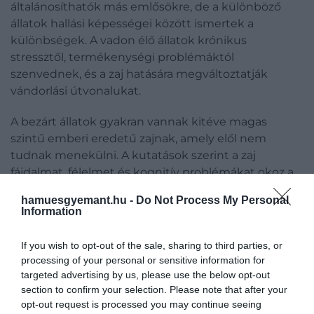
általánosíthatók más emlősökre, de a különböző
állatok hallási képességei között ismertek a
különbségek. A vadon élő állatok krónikus
stressztől, termékenységi problémáktól
szenvednek, és a zaj hatására megváltoztatják
vándorlási útvonalukat.
A bezárt állatok gyakran vannak kitéve magas
szintű emberi eredetű zajnak, amely elől nem
tudnak menekülni. A kutatások szerint a zaj
fájdalmat, félelmet és kognitív problémákat okoz a
bezárt állatoknak. Például a halaknál a szélsőséges
hamuesgyemant.hu -
Do Not Process My Personal
zaj okozta rezgések károsíthatják az úszóhólyagot,
Information
ami viszont hatással van a hallásukra és a
felhajtóerejükre. A fájdalom és a félelem a rossz jólét
If you wish to opt-out of the sale, sharing to third parties, or
erős mutatói. A nem hallható zaj (rezgés) az állatok
processing of your personal or sensitive information for
belső testrészeinek fizikai megrázkódtatásával is
targeted advertising by us, please use the below opt-out
árthat az állatoknak. A haszonállatok a szállítás során
section to confirm your selection. Please note that after your
opt-out request is processed you may continue seeing
nagyfokú vibrációnak vannak kitéve. Az Anglia