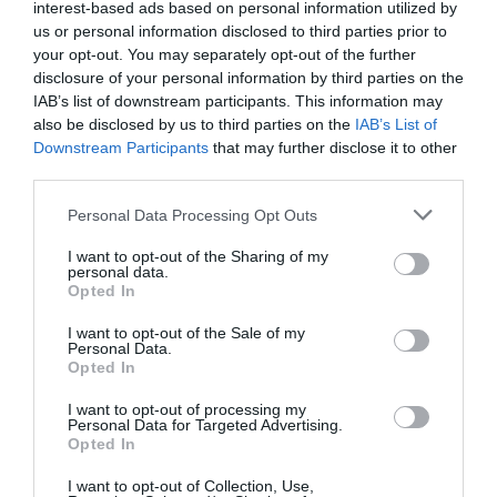
interest-based ads based on personal information utilized by
Ruskin Egyetemen működő kutatócsoport azt
us or personal information disclosed to third parties prior to
vizsgálja, hogy az építési munkákból származó
your opt-out. You may separately opt-out of the further
rezgések hatással vannak-e az állatkerti
disclosure of your personal information by third parties on the
főemlősökre.
IAB’s list of downstream participants. This information may
also be disclosed by us to third parties on the
IAB’s List of
Egyetlen zajos esemény, például egy helyi zenei
Downstream Participants
that may further disclose it to other
fesztivál vagy szélsőséges időjárás hosszú távú
third parties.
félelmet válthat ki az állatokban. A zaj és a félelem
Please note that this website/app uses one or more Google
Personal Data Processing Opt Outs
közötti kapcsolatot jól tanulmányozták kutyáknál,
services and may gather and store information including but
zivatarokról készült felvételek segítségével. Ezt a
not limited to your visit or usage behaviour. You may click to
I want to opt-out of the Sharing of my
personal data.
fajta zajérzékenységet, amely a kedvtelésből tartott
grant or deny consent to Google and its third-party tags to
Opted In
kutyák akár 50 százalékát is érinti, váratlan zajok
use your data for below specified purposes in below Google
consent section.
váltják ki. Az állatokat arra készteti, hogy elbújjanak
I want to opt-out of the Sale of my
Personal Data.
vagy emberi kényelmet keressenek. A járműzajnak,
Opted In
sőt zenének kitett tenyésztett tyúkok is
megfagynak félelmükben. A főemlősök, a madarak
I want to opt-out of processing my
Personal Data for Targeted Advertising.
és a békák rövid távon hangosabb hangadással
Opted In
tudnak alkalmazkodni a zajos környezethez,
I want to opt-out of Collection, Use,
hasonlóan ahhoz, mint amikor hangos partikon