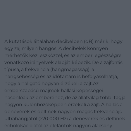
A kutatások általában decibelben (dB) mérik, hogy
egy zaj milyen hangos. A decibelek könnyen
mérhetők kézi eszközzel, és az emberi egészségre
vonatkozó irányelvek alapját képezik. De a zajforrás
típusa, a frekvencia (hangmagasság), a
hangsebesség és az időtartam is befolyásolhatja,
hogy a hallgató hogyan érzékeli a zajt.Az
emberszabású majmok hallási képességei
hasonlóak az emberéhez, de az állatvilág többi tagja
nagyon különbözőképpen érzékeli a zajt. A hallás a
denevérek és delfinek nagyon magas frekvenciájú
ultrahangjától (>20 000 Hz) a denevérek és delfinek
echolokációjától az elefántok nagyon alacsony