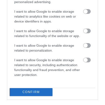
készül telepíteni, amelyek valós időben is
personalized advertising.
észlelhetik a holdrengéseket.
I want to allow Google to enable storage
related to analytics like cookies on web or
device identifiers in apps.
I want to allow Google to enable storage
A tanulmány végkövetkeztetése egyszerű,
related to functionality of the website or app.
de kulcsfontosságú: a jövőbeni bázisokat
nem szabad aktív törésvonalak közelébe
I want to allow Google to enable storage
telepíteni. A Hold felszíne élő és változó
related to personalization.
geológiai környezet – és a NASA
visszatérésekor ezt már nem hagyhatja
I want to allow Google to enable storage
related to security, including authentication
figyelmen kívül.
functionality and fraud prevention, and other
user protection.
Olvasd el ezt is!
Hamarosan kiderül, mekkora eséllyel
csapódik a Holdba a 2024 YR4
CONFIRM
aszteroida