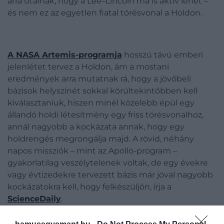
arra utalnak, hogy a Lee–Lincoln ma is aktív lehet –
és nem ez az egyetlen fiatal törésvonal a Holdon.
A NASA Artemis-programja
hosszú távú emberi
jelenlétet tervez a Holdon, ám a mostani
eredmények arra mutatnak rá, hogy a jövőbeli
bázisok helyszínét sokkal körültekintőbben kell
kiválasztaniuk, hiszen minél közelebb épül egy
állandó holdi létesítmény egy friss törésvonalhoz,
annál nagyobb a kockázata annak, hogy egy
holdrengés megrongálja majd. A rövid, néhány
napos missziók – mint az Apollo-program –
gyakorlatilag veszélytelenek voltak, de egy évekre
vagy évtizedekre tervezett bázis már jóval nagyobb
kockázatokra kell, hogy felkészüljön, írja a
ScienceDaily
.