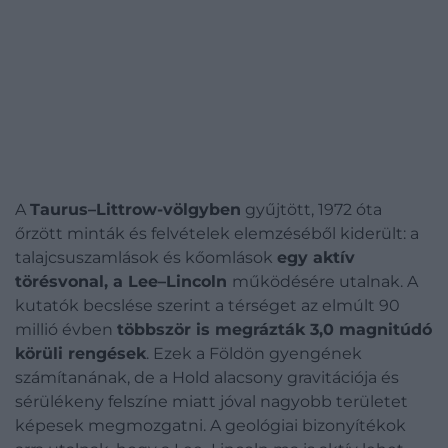
A
Taurus–Littrow-völgyben
gyűjtött, 1972 óta
őrzött minták és felvételek elemzéséből kiderült: a
talajcsuszamlások és kőomlások
egy aktív
törésvonal, a Lee–Lincoln
működésére utalnak. A
kutatók becslése szerint a térséget az elmúlt 90
millió évben
többször is megrázták 3,0 magnitúdó
körüli rengések
. Ezek a Földön gyengének
számítanának, de a Hold alacsony gravitációja és
sérülékeny felszíne miatt jóval nagyobb területet
képesek megmozgatni. A geológiai bizonyítékok