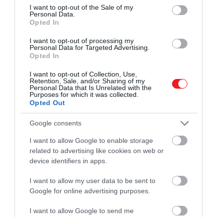
consent section.
I want to opt-out of the Sale of my
Personal Data.
Opted In
I want to opt-out of processing my
Personal Data for Targeted Advertising.
Opted In
I want to opt-out of Collection, Use,
Retention, Sale, and/or Sharing of my
Personal Data that Is Unrelated with the
Purposes for which it was collected.
Opted Out
NASA Artemis (@nasaartemis) által megosztott bejegyzés
Google consents
A kutatók szerint a holdi paleoszeizmológia
I want to allow Google to enable storage
kezdetéről beszélhetünk, amely a múlt rengéseiből
related to advertising like cookies on web or
device identifiers in apps.
következtet a jelenlegi aktivitásra. Mivel a Holdon
nincsenek korszerű szeizmométerek, a
I want to allow my user data to be sent to
bizonyítékokat kőomlások, felszíni nyomok és
Google for online advertising purposes.
műholdas felvételek alapján kell összerakni – az
Artemis-program viszont már modern műszereket
I want to allow Google to send me