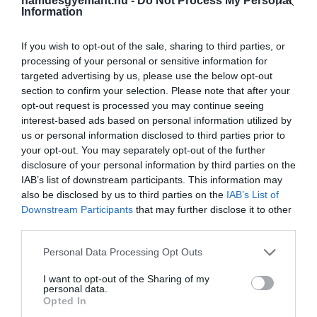
hamuesgyemant.hu -
Do Not Process My Personal
Ez is érdekelhet!
Information
Eddig egyetlen exoholdat sem találtunk
még, de ez végre megváltozhat
If you wish to opt-out of the sale, sharing to third parties, or
processing of your personal or sensitive information for
targeted advertising by us, please use the below opt-out
section to confirm your selection. Please note that after your
opt-out request is processed you may continue seeing
interest-based ads based on personal information utilized by
us or personal information disclosed to third parties prior to
your opt-out. You may separately opt-out of the further
disclosure of your personal information by third parties on the
IAB’s list of downstream participants. This information may
also be disclosed by us to third parties on the
IAB’s List of
Downstream Participants
that may further disclose it to other
third parties.
Please note that this website/app uses one or more Google
Personal Data Processing Opt Outs
services and may gather and store information including but
not limited to your visit or usage behaviour. You may click to
I want to opt-out of the Sharing of my
personal data.
grant or deny consent to Google and its third-party tags to
Opted In
use your data for below specified purposes in below Google
A bejegyzés megtekintése az Instagramon