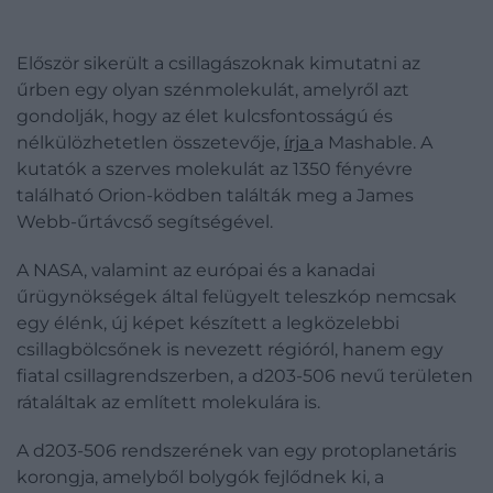
Először sikerült a csillagászoknak kimutatni az
űrben egy olyan szénmolekulát, amelyről azt
gondolják, hogy az élet kulcsfontosságú és
nélkülözhetetlen összetevője,
írja
a Mashable. A
kutatók a szerves molekulát az 1350 fényévre
található Orion-ködben találták meg a James
Webb-űrtávcső segítségével.
A NASA, valamint az európai és a kanadai
űrügynökségek által felügyelt teleszkóp nemcsak
egy élénk, új képet készített a legközelebbi
csillagbölcsőnek is nevezett régióról, hanem egy
fiatal csillagrendszerben, a d203-506 nevű területen
rátaláltak az említett molekulára is.
A d203-506 rendszerének van egy protoplanetáris
korongja, amelyből bolygók fejlődnek ki, a