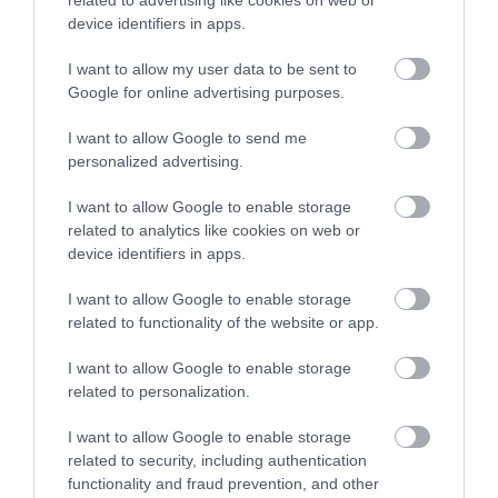
related to advertising like cookies on web or
device identifiers in apps.
Ez is érdekelhet:
Éppen megszülető csillagokat
I want to allow my user data to be sent to
Google for online advertising purposes.
fotózott a James Webb
I want to allow Google to send me
personalized advertising.
Marie-Aline Martin-Drumel
, a francia Párizs-Saclay
I want to allow Google to enable storage
Egyetem kutatója és a tanulmány társszerzője
related to analytics like cookies on web or
elmondta: a metil-kation azonosítása nemcsak a
device identifiers in apps.
James Webb űrteleszkóp érzékenységét mutatja,
hanem azt is, hogy a metiliumion fontos szerepet
I want to allow Google to enable storage
tölthet be a csillagközi kémiában.
related to functionality of the website or app.
I want to allow Google to enable storage
Nyitókép: ESA/Webb, NASA, CSA, M. Zamani
related to personalization.
(ESA/Webb), PDRs4ALL ERS Team
I want to allow Google to enable storage
JAMES WEBB
NASA
ORION-KÖD
related to security, including authentication
functionality and fraud prevention, and other