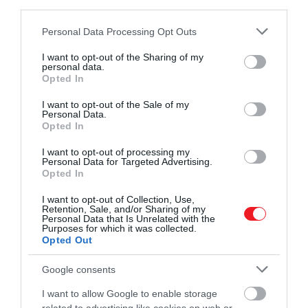
third parties.
Please note that this website/app uses one or more Google
Personal Data Processing Opt Outs
services and may gather and store information including but
not limited to your visit or usage behaviour. You may click to
I want to opt-out of the Sharing of my
personal data.
grant or deny consent to Google and its third-party tags to
Opted In
use your data for below specified purposes in below Google
consent section.
I want to opt-out of the Sale of my
ESA/Webb, NASA, CSA, M. Zamani (ESA/Webb),
Personal Data.
Opted In
PDRs4ALL ERS Team
I want to opt-out of processing my
Miután kiderült a felfedezés, a a NASA lelkesedését
Personal Data for Targeted Advertising.
Opted In
jól jelzi, hogy egy kiejtési útmutatót is adott a
molekulához a
közleményében
, hiszen eddig csak
I want to opt-out of Collection, Use,
Retention, Sale, and/or Sharing of my
kevesen hallhattak róla. A Mashable szerint már az
Personal Data that Is Unrelated with the
1970-es évek óta pedzegették a tudósok, hogy ez az
Purposes for which it was collected.
Opted Out
anyag a hiányzó láncszem az egyszerű molekulák és
a bonyolultabb szerves molekulák között, de eddig
Google consents
még nem sikerült bizonyítani a térben való
létezését.
I want to allow Google to enable storage