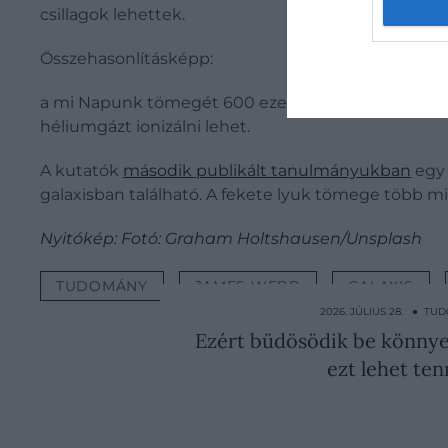
csillagok lehettek.
Összehasonlításképp:
a mi Napunk tömegét 600 ezerrel, fényességét pe
héliumgázt ionizálni lehet.
A kutatók
második publikált tanulmányukban
egy
galaxisban található. A fekete lyuk tömege több mi
Nyitókép: Fotó: Graham Holtshausen/Unsplash
TUDOMÁNY
JAMES WEBB
GALAXIS
2026. JÚLIUS 28. ● T
Ezért büdösödik be könnye
ezt lehet te