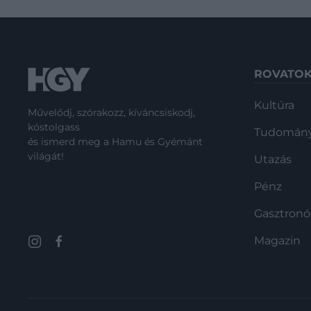
ROVATO
Kultúra
Művelődj, szórakozz, kíváncsiskodj,
kóstolgass
Tudomán
és ismerd meg a Hamu és Gyémánt
világát!
Utazás
Pénz
Gasztron
Magazin