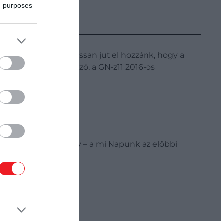
ed purposes
ezett. Fénye olyan lassan jut el hozzánk, hogy a
ert galaxisról van szó, a GN-z11 2016-os
okat ismert a tudomány – a mi Napunk az előbbi