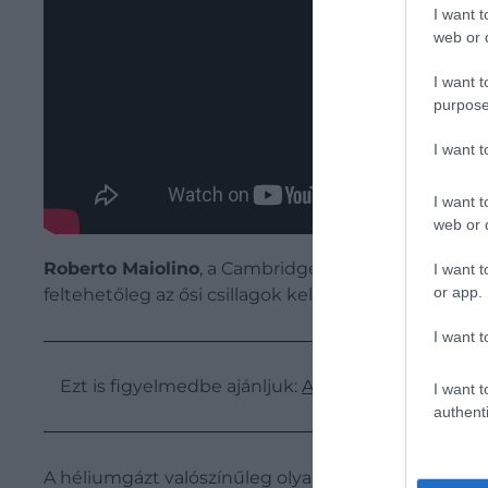
I want t
web or d
I want t
purpose
I want 
I want t
web or d
Roberto Maiolino
, a Cambridge-i Egyetem professz
I want t
or app.
feltehetőleg az ősi csillagok keletkezése után marad
I want t
Ezt is figyelmedbe ajánljuk:
A James Webb egy csi
I want t
authenti
A héliumgázt valószínűleg olyan égitestek ionizálha