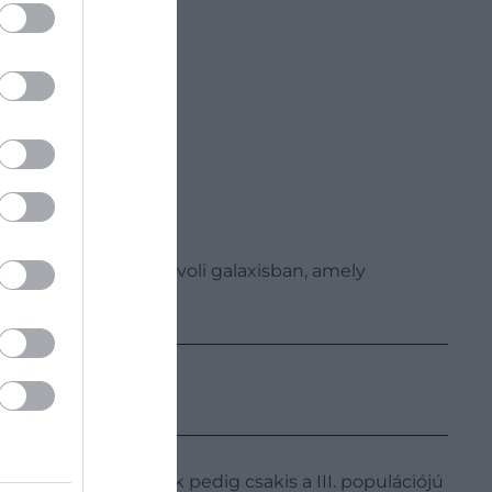
 lett figyelmes a távoli galaxisban, amely
k kibocsátani: ezek pedig csakis a III. populációjú