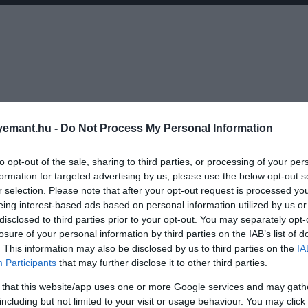
emant.hu -
Do Not Process My Personal Information
to opt-out of the sale, sharing to third parties, or processing of your per
formation for targeted advertising by us, please use the below opt-out s
r selection. Please note that after your opt-out request is processed y
eing interest-based ads based on personal information utilized by us or
disclosed to third parties prior to your opt-out. You may separately opt-
 csillagait a NASA James Webb-űrteleszkópjának segítség
losure of your personal information by third parties on the IAB’s list of
. This information may also be disclosed by us to third parties on the
IA
ében egy távoli galaxist pásztáztak az űrteleszkóp NIR
Participants
that may further disclose it to other third parties.
l.
 that this website/app uses one or more Google services and may gath
including but not limited to your visit or usage behaviour. You may click 