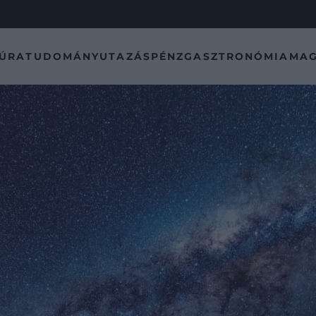
TÚRA
TUDOMÁNY
UTAZÁS
PÉNZ
GASZTRONÓMIA
MAG