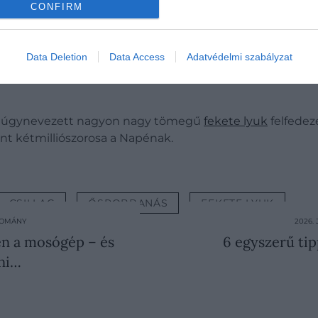
CONFIRM
Data Deletion
Data Access
Adatvédelmi szabályzat
dig 20 millióval kéne megszoroznunk ahhoz, hogy akkor
 úgynevezett nagyon nagy tömegű
fekete lyuk
felfedez
nt kétmilliószorosa a Napénak.
CSILLAG
ŐSROBBANÁS
FEKETE LYUK
UDOMÁNY
2026.
n a mosógép – és
6 egyszerű tip
nni…