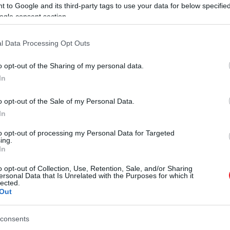
 to Google and its third-party tags to use your data for below specifi
ószínűleg nem alkalmasak az élet kialakulására
ogle consent section.
l Data Processing Opt Outs
ely körülbelül 430 millió évvel az ősrobbanás után keletk
o opt-out of the Sharing of my personal data.
lhatják. Emiatt, valamint mert az egyik legfényesebb ism
In
.
o opt-out of the Sale of my Personal Data.
edményeit.
In
ynevezett III. populációjú csillagok létezésére.
to opt-out of processing my Personal Data for Targeted
ing.
In
on léteztek, mindeddig csak I. és II. populációjú csillag
o opt-out of Collection, Use, Retention, Sale, and/or Sharing
ersonal Data that Is Unrelated with the Purposes for which it
lected.
Out
consents