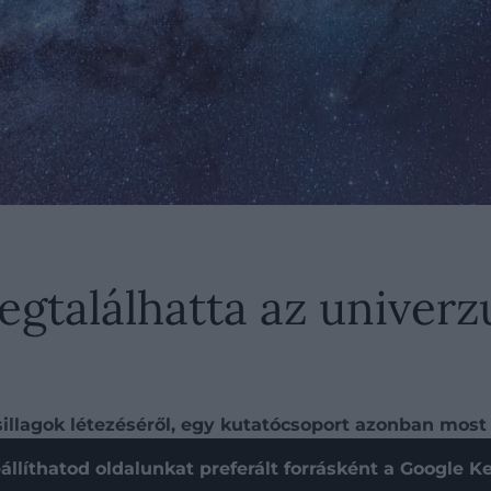
találhatta az univerzu
sillagok létezéséről, egy kutatócsoport azonban most b
állíthatod oldalunkat preferált forrásként a Google 