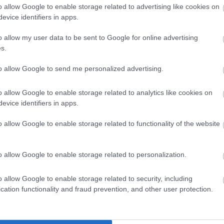
o allow Google to enable storage related to advertising like cookies on
evice identifiers in apps.
o allow my user data to be sent to Google for online advertising
s.
to allow Google to send me personalized advertising.
o allow Google to enable storage related to analytics like cookies on
evice identifiers in apps.
ora csapatával együtt nagy mennyiségű ionizált héliumra
o allow Google to enable storage related to functionality of the website
t vissza.
o allow Google to enable storage related to personalization.
llagköd belsejébe nyert lenyűgöző bepillantást
o allow Google to enable storage related to security, including
cation functionality and fraud prevention, and other user protection.
tták, amelyek óriási mértékű ibolyántúli sugárzást képese