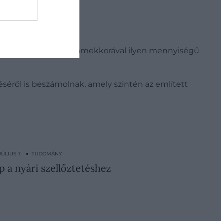
a energiát kapjunk, amekkorával ilyen mennyiségű
éséről is beszámolnak, amely szintén az említett
 JÚLIUS 7. ● TUDOMÁNY
p a nyári szellőztetéshez