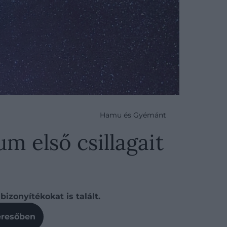
Hamu és Gyémánt
m első csillagait
izonyítékokat is talált.
Keresőben