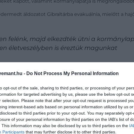
ű léket kapott, valamint kormánylapátja is megrongálódot
ledermedt áldozatot Gibraltárba evakuálnia, mielőtt a hajó
en felénk, majd elkezdték ütni a kormánylap
en életveszélyben is éreztük magunkat
itány.
emant.hu -
Do Not Process My Personal Information
to opt-out of the sale, sharing to third parties, or processing of your per
formation for targeted advertising by us, please use the below opt-out s
-Zéland térségében élő bálnák
r selection. Please note that after your opt-out request is processed y
eing interest-based ads based on personal information utilized by us or
disclosed to third parties prior to your opt-out. You may separately opt-
losure of your personal information by third parties on the IAB’s list of
. This information may also be disclosed by us to third parties on the
IA
Participants
that may further disclose it to other third parties.