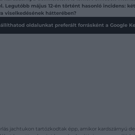
l. Legutóbb május 12-én történt hasonló incidens: két 
fura viselkedésének hátterében?
állíthatod oldalunkat preferált forrásként a Google 
rlás jachtukon tartózkodtak épp, amikor kardszárnyú del