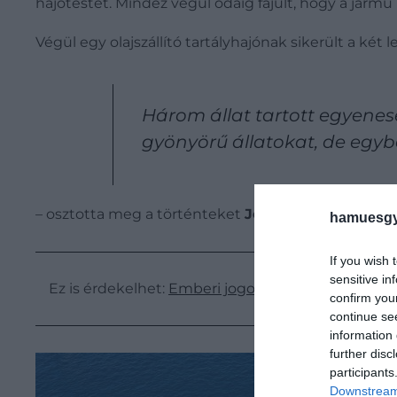
hajótestet. Mindez végül odáig fajult, hogy a járm
Végül egy olajszállító tartályhajónak sikerült a két 
Három állat tartott egyenes
gyönyörű állatokat, de egyb
– osztotta meg a történteket
Jelmer van Beek
kap
hamuesgy
If you wish 
sensitive in
Ez is érdekelhet:
Emberi jogokat kaphatnak az Új
confirm you
continue se
information 
further disc
participants
Downstream 