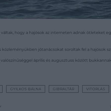
á váltak, hogy a hajósok az interneten adnak ötleteket
os közleményükben jótanácsokat soroltak fel a hajósok s
valószínűséggel április és augusztuss között bukkannak fe
GYILKOS BÁLNA
GIBRALTÁR
VITORLÁS
Y