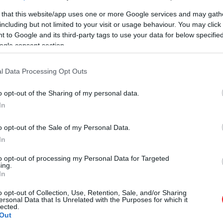
 that this website/app uses one or more Google services and may gath
including but not limited to your visit or usage behaviour. You may click 
 to Google and its third-party tags to use your data for below specifi
ogle consent section.
l Data Processing Opt Outs
o opt-out of the Sharing of my personal data.
In
o opt-out of the Sale of my Personal Data.
In
to opt-out of processing my Personal Data for Targeted
ing.
In
hasonló eset volt az Észak-Afrika és az Ibériai-félsziget
o opt-out of Collection, Use, Retention, Sale, and/or Sharing
ersonal Data that Is Unrelated with the Purposes for which it
hétköznapi turistákat szállító hajókat is támadtak már 
lected.
Out