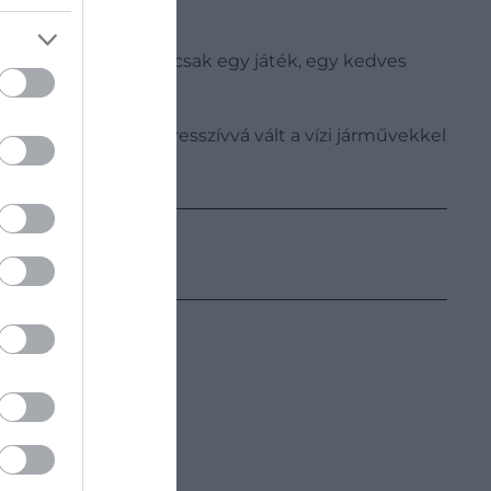
 az állatok számára csak egy játék, egy kedves
 következtében agresszívvá vált a vízi járművekkel