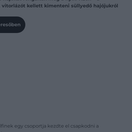
vitorlázót kellett kimenteni süllyedő hajójukról
Keresőben
finek egy csoportja kezdte el csapkodni a