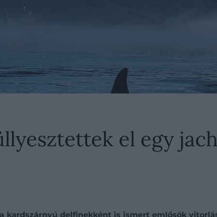
llyesztettek el egy jach
a kardszárnyú delfinekként is ismert emlősök vitorlás