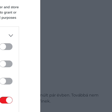
er and store
to grant or
ed purposes
 közötti területen az elmúlt pár évben. Továbbá nem
meg kardszárnyú delfinek.