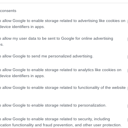
consents
 viselkednek így, de úgy gondolják, hogy ez a csapkodás
o allow Google to enable storage related to advertising like cookies on
evice identifiers in apps.
elfin korábban olyan traumatikus eseményt élt át, amely
o allow my user data to be sent to Google for online advertising
s.
to allow Google to send me personalized advertising.
t kergetik a halálba a delfineket a gyilkos bálnák
o allow Google to enable storage related to analytics like cookies on
evice identifiers in apps.
o allow Google to enable storage related to functionality of the website
o allow Google to enable storage related to personalization.
o allow Google to enable storage related to security, including
cation functionality and fraud prevention, and other user protection.