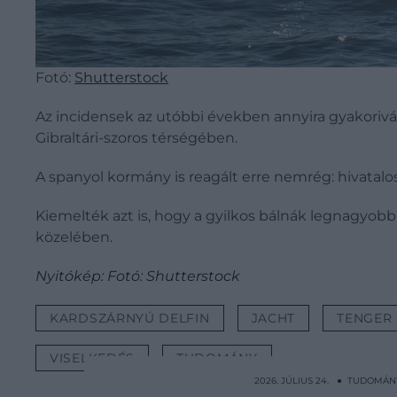
Fotó:
Shutterstock
Az incidensek az utóbbi években annyira gyakoriv
Gibraltári-szoros térségében.
A spanyol kormány is reagált erre nemrég: hivatal
Kiemelték azt is, hogy a gyilkos bálnák legnagyobb 
közelében.
Nyitókép: Fotó: Shutterstock
KARDSZÁRNYÚ DELFIN
JACHT
TENGER
VISELKEDÉS
TUDOMÁNY
2026. JÚLIUS 24. ● TUDOMÁN