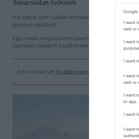
Tanácstalan tudósok
Google 
A kutatók nem tudják biztosan, hogy a bálnák miért
I want t
gesztus részükről.
web or d
Egy másik megközelítés szerint azonban az egyik d
I want t
szemben, társai őt kezdhették el utánozni.
purpose
I want 
Ezt is olvasd el!
Továbbra sem értik a tudósok, miér
I want t
web or d
I want t
or app.
I want t
I want t
authenti