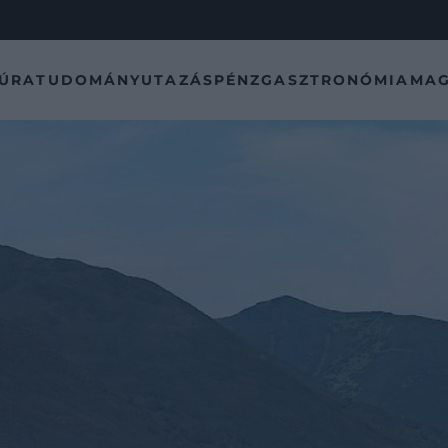
TÚRA
TUDOMÁNY
UTAZÁS
PÉNZ
GASZTRONÓMIA
MAG