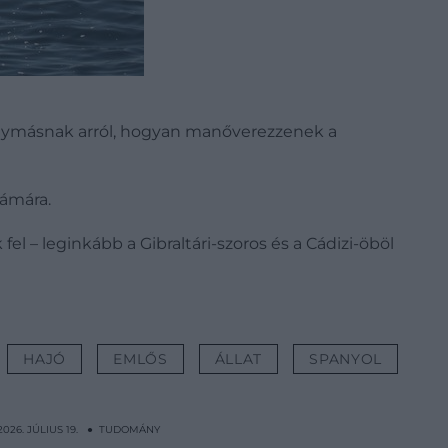
 egymásnak arról, hogyan manőverezzenek a
zámára.
l – leginkább a Gibraltári-szoros és a Cádizi-öböl
HAJÓ
EMLŐS
ÁLLAT
SPANYOL
2026. JÚLIUS 19. ● TUDOMÁNY