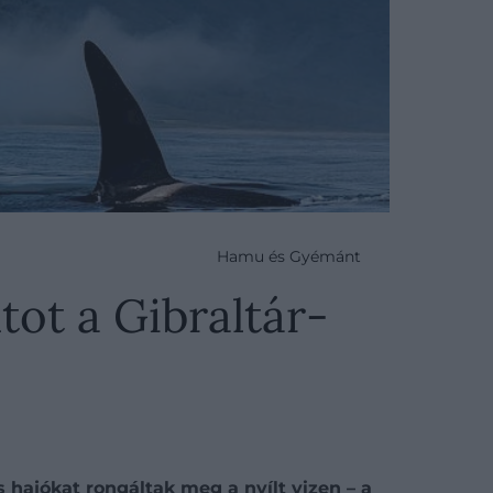
Hamu és Gyémánt
tot a Gibraltár-
 hajókat rongáltak meg a nyílt vizen – a