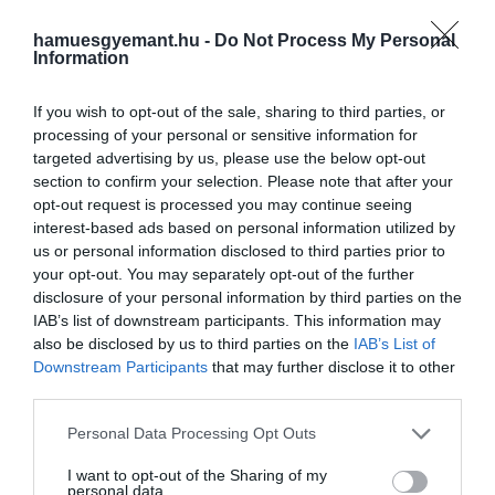
gyakran előfordulnak
hamuesgyemant.hu -
Do Not Process My Personal
stresszes helyzetek. A humor
Information
segíthet megküzdeni a
If you wish to opt-out of the sale, sharing to third parties, or
hierarchiával járó
processing of your personal or sensitive information for
feszültséggel és mindkét fél
targeted advertising by us, please use the below opt-out
számára fellélegzést
section to confirm your selection. Please note that after your
opt-out request is processed you may continue seeing
jelenthet egy-egy nehéz
interest-based ads based on personal information utilized by
szituációban.
us or personal information disclosed to third parties prior to
your opt-out. You may separately opt-out of the further
disclosure of your personal information by third parties on the
IAB’s list of downstream participants. This information may
also be disclosed by us to third parties on the
IAB’s List of
Downstream Participants
that may further disclose it to other
– mondta.
third parties.
Please note that this website/app uses one or more Google
Personal Data Processing Opt Outs
services and may gather and store information including but
not limited to your visit or usage behaviour. You may click to
I want to opt-out of the Sharing of my
personal data.