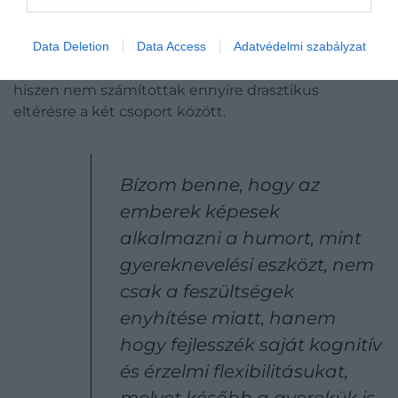
humorral nevelték őket, mint azok, akik nincsenek
jó viszonyban szüleikkel. 30 százalékuk pedig saját
Data Deletion
Data Access
Adatvédelmi szabályzat
gyerekei nevelése során is alkalmazza a humort. A
kutatók az eredményeket vizsgálva meglepődtek,
hiszen nem számítottak ennyire drasztikus
eltérésre a két csoport között.
Bízom benne, hogy az
emberek képesek
alkalmazni a humort, mint
gyereknevelési eszközt, nem
csak a feszültségek
enyhítése miatt, hanem
hogy fejlesszék saját kognitív
és érzelmi flexibilitásukat,
melyet később a gyerekük is