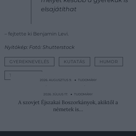
elsajátíthat
– fejtette ki Benjamin Levi.
Nyitókép: Fotó: Shutterstock
GYEREKNEVELÉS
KUTATÁS
HUMOR
TUDOMÁNY
2026. AUGUSZTUS 9. ● TUDOMÁNY
Ennek az ártalmatlan csigának a mérge
akár 700 emberrel is…
2026. JÚLIUS 17. ● TUDOMÁNY
A szovjet Éjszakai Boszorkányok, akiktől a
németek is…