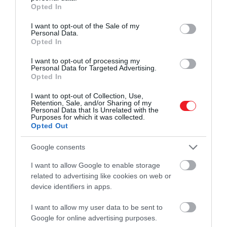
grant or deny consent to Google and its third-party tags to
Opted In
use your data for below specified purposes in below Google
consent section.
I want to opt-out of the Sale of my
Personal Data.
Opted In
I want to opt-out of processing my
Personal Data for Targeted Advertising.
Opted In
I want to opt-out of Collection, Use,
Retention, Sale, and/or Sharing of my
Fotó:
Shutterstock
Personal Data that Is Unrelated with the
Purposes for which it was collected.
Opted Out
Mivel csak nagyon kevés korábbi tanulmányt
lehetett alapul venni, Emery és kollegái kísérleti
Google consents
jelleggel végeztek el egy kutatást, melyben
I want to allow Google to enable storage
megvizsgálták az alanyok nézeteit a humor
related to advertising like cookies on web or
szerepéről a gyereknevelésben, beleértve amit
device identifiers in apps.
gyerekként és amit szülőként tapasztaltak. A
kutatáshoz a szakemberek egy 10 elemből álló
I want to allow my user data to be sent to
felmérést készítettek, melyet összesen 312 alany (18-
Google for online advertising purposes.