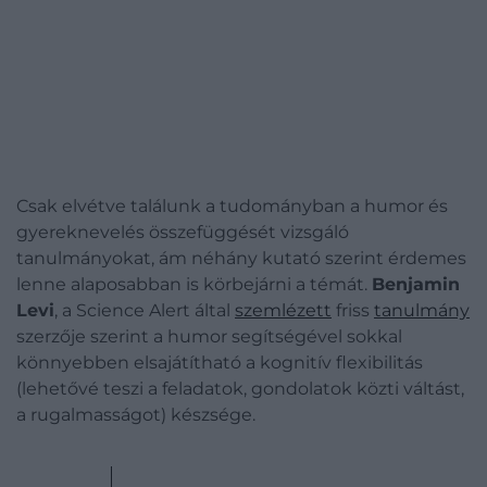
Csak elvétve találunk a tudományban a humor és
gyereknevelés összefüggését vizsgáló
tanulmányokat, ám néhány kutató szerint érdemes
lenne alaposabban is körbejárni a témát.
Benjamin
Levi
, a Science Alert által
szemlézett
friss
tanulmány
szerzője szerint a humor segítségével sokkal
könnyebben elsajátítható a kognitív flexibilitás
(lehetővé teszi a feladatok, gondolatok közti váltást,
a rugalmasságot) készsége.