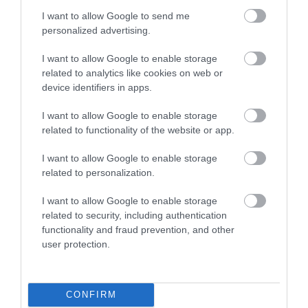
45 éves kor között, 63,3%-uk férfi) töltött ki.
I want to allow Google to send me
personalized advertising.
Ajánljuk figyelmedbe!
Katalin és Vilmos nem
I want to allow Google to enable storage
related to analytics like cookies on web or
enged beleszólást abba, hogyan neveljék
device identifiers in apps.
gyermekeiket
I want to allow Google to enable storage
related to functionality of the website or app.
Kiderült, hogy a válaszadók felét gyerekként
I want to allow Google to enable storage
humorral nevelték a szüleik és összesen 72
related to personalization.
százalékuk vélte úgy, hogy a humor hatékony
gyereknevelési módszer. Emellett pedig a
I want to allow Google to enable storage
legtöbben azt válaszolták, hogy a humor sokkal
related to security, including authentication
functionality and fraud prevention, and other
inkább használ, mint árt bármilyen szituációban.
user protection.
Azok a résztvevők, akik felnőttként is jó kapcsolatot
ápolnak szüleikkel, 43%-kal nagyobb
valószínűséggel válaszolták azt, hogy gyerekként
CONFIRM