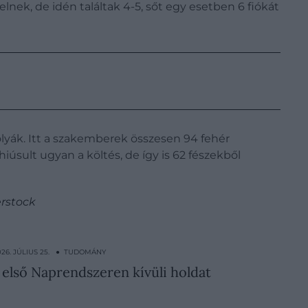
velnek, de idén találtak 4-5, sőt egy esetben 6 fiókát
lyák. Itt a szakemberek összesen 94 fehér
iúsult ugyan a költés, de így is 62 fészekből
erstock
026. JÚLIUS 25. ● TUDOMÁNY
 első Naprendszeren kívüli holdat