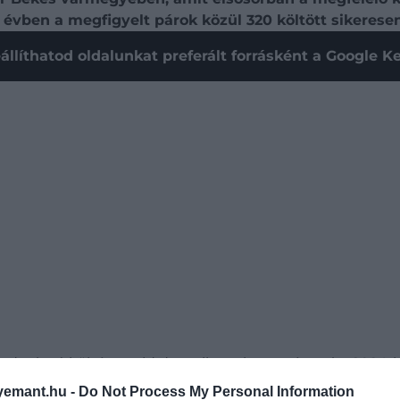
évben a megfigyelt párok közül 320 költött sikeresen,
állíthatod oldalunkat preferált forrásként a Google 
ekordszámú költés, majd drasztikus visszaesés után, 202
tavasszal 366 pár kezdett költésbe
és az átlagos fióka
emant.hu -
Do Not Process My Personal Information