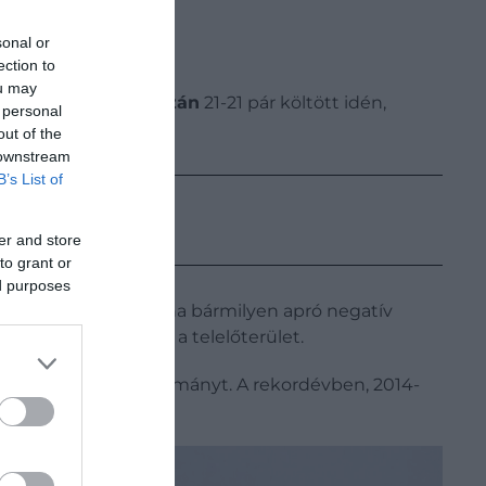
sonal or
ection to
ou may
leken
és
Kétegyházán
21-21 pár költött idén,
 personal
out of the
 downstream
B’s List of
er and store
to grant or
ed purposes
yamatról van szó – ha bármilyen apró negatív
 vonulási útvonal és a telelőterület.
edelte az akkori állományt. A rekordévben, 2014-