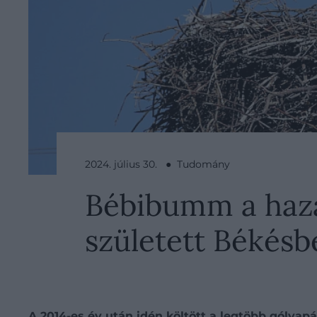
2024. július 30. ● Tudomány
Bébibumm a hazai
született Békésb
A 2014-es év után idén költött a legtöbb gólyap