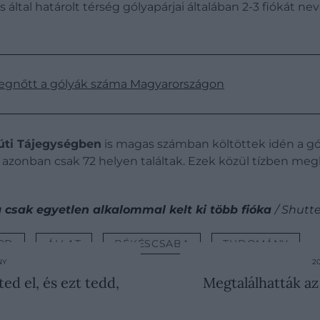
s által határolt térség gólyapárjai általában 2-3 fiókát ne
megnőtt a gólyák száma Magyarországon
úti Tájegységben
is magas számban költöttek idén a gó
t azonban csak 72 helyen találtak. Ezek közül tízben megh
 csak egyetlen alkalommal kelt ki több fióka
/ Shutt
RD
ÁLLAT
BÉKÉSCSABA
TUDOMÁNY
NY
2
ed el, és ezt tedd,
Megtalálhatták az