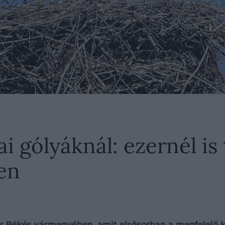
 gólyáknál: ezernél is 
en
ár Békés vármegyében, amit elsősorban a megfelelő kö