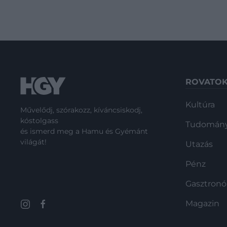
ROVATO
Kultúra
Művelődj, szórakozz, kíváncsiskodj,
kóstolgass
Tudomán
és ismerd meg a Hamu és Gyémánt
világát!
Utazás
Pénz
Gasztron
Magazin