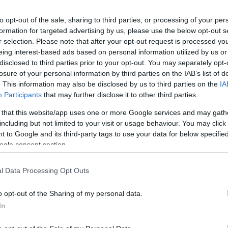
átlagban 3,44 fióka kelt ki a tojásokból.
to opt-out of the sale, sharing to third parties, or processing of your per
ahol 33 pár költött, ami 76 fiókát jelent.
formation for targeted advertising by us, please use the below opt-out s
r selection. Please note that after your opt-out request is processed y
en 26 párt és 78 fiókát számoltak össze a szakemberek.
E
eing interest-based ads based on personal information utilized by us or
ülést
.
disclosed to third parties prior to your opt-out. You may separately opt-
losure of your personal information by third parties on the IAB’s list of
. This information may also be disclosed by us to third parties on the
IA
Participants
that may further disclose it to other third parties.
is visszarepült sérült párjához Szofi, a gólya
 that this website/app uses one or more Google services and may gath
including but not limited to your visit or usage behaviour. You may click 
 to Google and its third-party tags to use your data for below specifi
ogle consent section.
tően három tényezőn múlik és egy rendkívül érzékeny fol
ja a kikelt fiókák számát. Ezek a megfelelő költőterület, a
l Data Processing Opt Outs
lmények uralkodtak a vonulási útvonalon, ez pedig megtiz
ezésére, ami meglátszott a költések számában is.
o opt-out of the Sharing of my personal data.
In