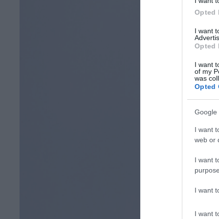
I want t
Opted 
I want 
Advertis
Opted 
I want t
of my P
was col
Opted 
Google 
I want t
web or d
I want t
purpose
I want 
I want t