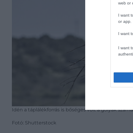
web or d
I want t
or app.
I want t
I want t
authenti
Idén a táplálékforrás is bőséges volt a gólyák számá
Fotó: Shutterstock