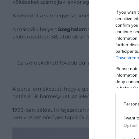
költéseket számoljuk, akkor egy gólyapár fészkében 
If you wish 
A rekordot a vármegye székhelye, Békéscsaba tartja, 
sensitive in
confirm you
A második helyen
Szeghalom
végzett, ahol összes
continue se
előbbi esetben 58, utóbbiban 76 fióka
várja a kirep
information 
further disc
participants
Downstream 
Ez is érdekelhet!
Tovább dúl a szerelem: hetedszer 
Please note
information 
deny consent
in below Go
A portál emlékeztet, hogy a gólyák költése alapve
hatás éri is bármelyiket, az jelentősen befolyásolhat
Persona
1996-ban például kifejezetten rossz időjárási körü
ben viszont bőséges táplálék állt a gólyák rendelk
I want t
Opted 