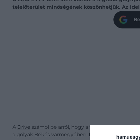
telelőterület minőségének köszönhetjük. Az idei 
Be
A
Drive
számol be arról, hogy a tíz évvel ezelőtt r
a gólyák Békés vármegyében. Ezt azt jelenti, hogy
hamuesgy