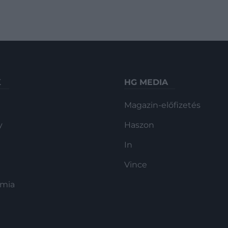
K
HG MEDIA
Magazin-előfizetés
y
Haszon
In
Vince
ómia