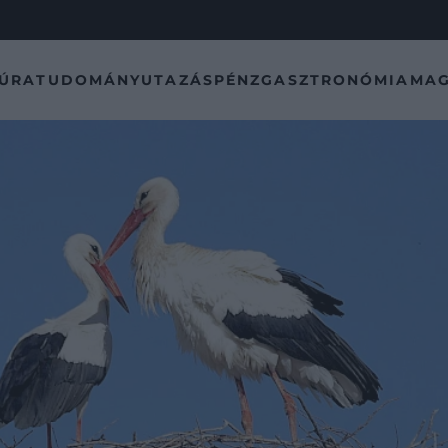
TÚRA
TUDOMÁNY
UTAZÁS
PÉNZ
GASZTRONÓMIA
MAG