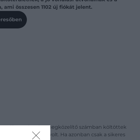
 ami összesen 1102 új fiókát jelent.
Keresőben
4-ben újra a rekordot megközelítő számban költöttek
szám páronként 3,01 volt. Ha azonban csak a sikeres