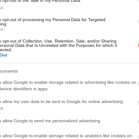
o opt-out of the Sale of my Personal Data.
In
to opt-out of processing my Personal Data for Targeted
ing.
In
o opt-out of Collection, Use, Retention, Sale, and/or Sharing
ersonal Data that Is Unrelated with the Purposes for which it
lected.
Out
consents
o allow Google to enable storage related to advertising like cookies on
evice identifiers in apps.
o allow my user data to be sent to Google for online advertising
s.
to allow Google to send me personalized advertising.
o allow Google to enable storage related to analytics like cookies on