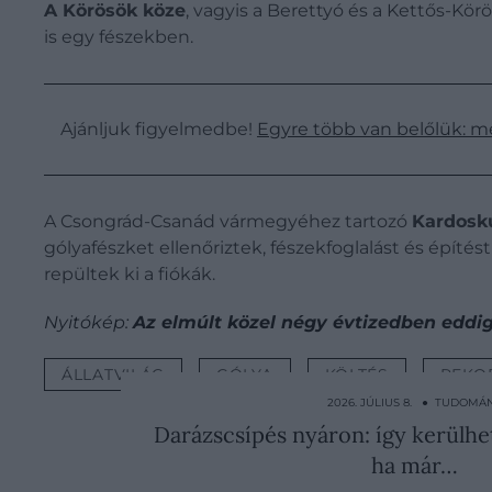
A Körösök köze
, vagyis a Berettyó és a Kettős-Körö
is egy fészekben.
Ajánljuk figyelmedbe!
Egyre több van belőlük: 
A Csongrád-Csanád vármegyéhez tartozó
Kardosk
gólyafészket ellenőriztek, fészekfoglalást és építés
repültek ki a fiókák.
Nyitókép:
Az elmúlt közel négy évtizedben eddig
ÁLLATVILÁG
GÓLYA
KÖLTÉS
REKO
2026. JÚLIUS 8. ● TUDOMÁ
Darázscsípés nyáron: így kerülhet
ha már…