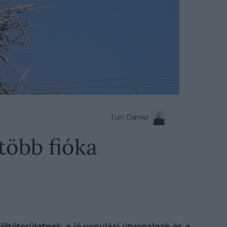
Turi Dániel
több fióka
ltőterületnek, a jó vonulási útvonalnak és a