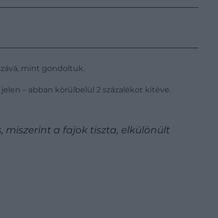
szává, mint gondoltuk.
len – abban körülbelül 2 százalékot kitéve.
miszerint a fajok tiszta, elkülönült