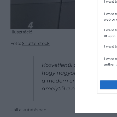
I want 
I want t
web or d
I want t
Illusztráció
or app.
Fotó:
Shutterstock
I want t
I want t
Közvetlenül a két őspopuláci
authenti
hogy nagyon kis méretűre zs
a modern ember genetikai an
amelytől a neandervölgyiek 
– áll a kutatásban.