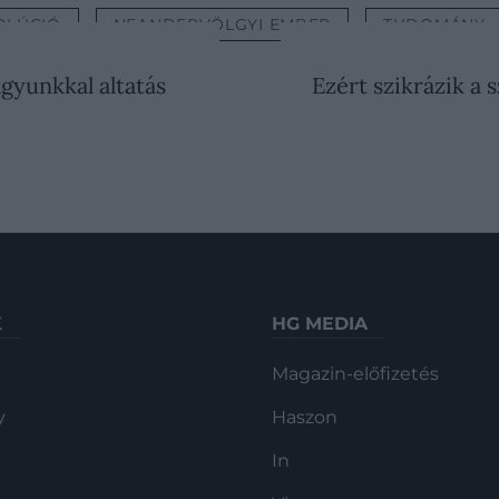
OLÚCIÓ
NEANDERVÖLGYI EMBER
TUDOMÁNY
agyunkkal altatás
Ezért szikrázik a 
K
HG MEDIA
Magazin-előfizetés
y
Haszon
In