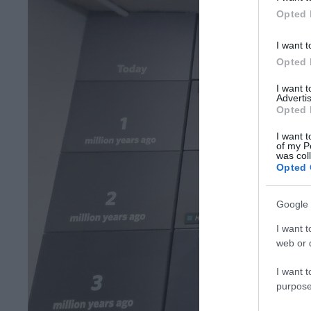
Opted 
I want t
Opted 
I want 
Advertis
Opted 
I want t
of my P
was col
Opted 
Google 
I want t
web or d
I want t
purpose