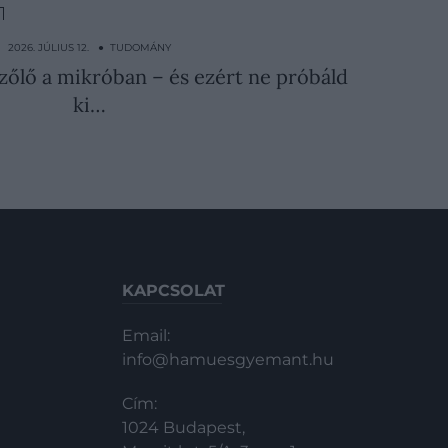
2026. JÚLIUS 12. ● TUDOMÁNY
szőlő a mikróban – és ezért ne próbáld
ki…
KAPCSOLAT
Email:
info@hamuesgyemant.hu
Cím:
1024 Budapest,