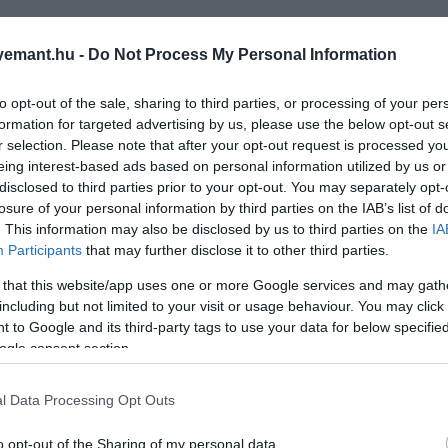
chard Durbin
cambridge-i genetikusok
tanulmányukb
emant.hu -
Do Not Process My Personal Information
to opt-out of the sale, sharing to third parties, or processing of your per
formation for targeted advertising by us, please use the below opt-out s
ég ma is befolyásolják az életünket
r selection. Please note that after your opt-out request is processed y
eing interest-based ads based on personal information utilized by us or
disclosed to third parties prior to your opt-out. You may separately opt-
losure of your personal information by third parties on the IAB’s list of
található a génállományunkban, tudjuk, hogy a faji hatá
. This information may also be disclosed by us to third parties on the
IA
Participants
that may further disclose it to other third parties.
 that this website/app uses one or more Google services and may gath
including but not limited to your visit or usage behaviour. You may click 
 to Google and its third-party tags to use your data for below specifi
ogle consent section.
l Data Processing Opt Outs
o opt-out of the Sharing of my personal data.