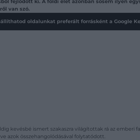
sből fejlődött ki. A földi élet azonban sosem ilyen e
ről van szó.
állíthatod oldalunkat preferált forrásként a Google 
 kevésbé ismert szakaszra világítottak rá az emberi faj 
éve azok összehangolódásával folytatódott.