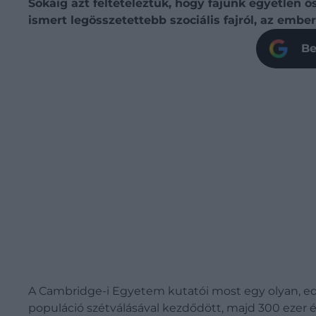
Sokáig azt feltételeztük, hogy fajunk egyetlen ő
ismert legösszetettebb szociális fajról, az ember
Be
A Cambridge-i Egyetem kutatói most egy olyan, eddig
populáció szétválásával kezdődött, majd 300 ezer 