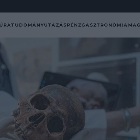
TÚRA
TUDOMÁNY
UTAZÁS
PÉNZ
GASZTRONÓMIA
MAG