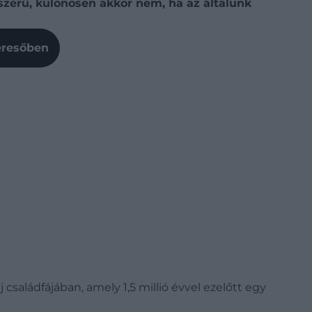
gyszerű, különösen akkor nem, ha az általunk
Keresőben
családfájában, amely 1,5 millió évvel ezelőtt egy