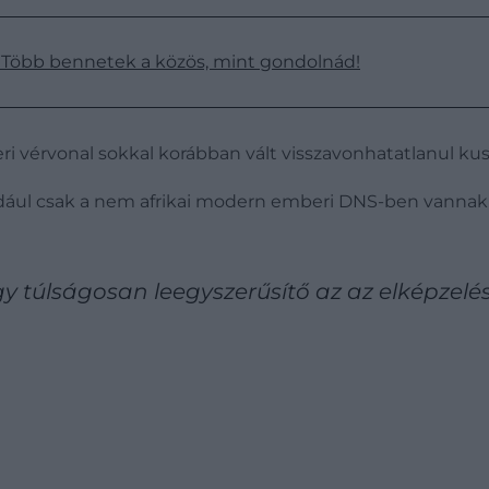
Több bennetek a közös, mint gondolnád!
ri vérvonal sokkal korábban vált visszavonhatatlanul ku
dául csak a nem afrikai modern emberi DNS-ben vannak je
 túlságosan leegyszerűsítő az az elképzelés, 