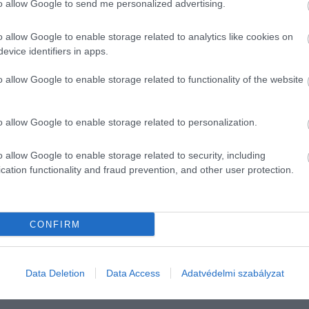
to allow Google to send me personalized advertising.
o allow Google to enable storage related to analytics like cookies on
evice identifiers in apps.
o allow Google to enable storage related to functionality of the website
o allow Google to enable storage related to personalization.
o allow Google to enable storage related to security, including
ó szétválása után az egyiknél súlyos szűk ke
cation functionality and fraud prevention, and other user protection.
ugorodott, majd lassan, egymillió éven kere
yagának mintegy 80 százalékát adta, és úgy 
CONFIRM
és a gyeniszovaiak elváltak
Data Deletion
Data Access
Adatvédelmi szabályzat