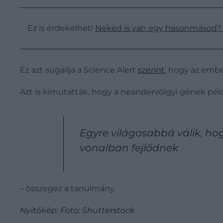
Ez is érdekelhet!
Neked is van egy hasonmásod? 
Ez azt sugallja a Science Alert
szerint
, hogy az embe
Azt is kimutatták, hogy a neandervölgyi gének pél
Egyre világosabbá válik, hogy
vonalban fejlődnek
– összegez a tanulmány.
Nyitókép: Fotó: Shutterstock