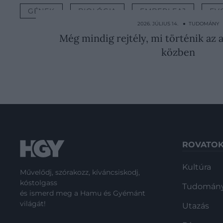
GÉNEK
BIOLÓGIA
EMBERI FAJ
EV
2026. JÚLIUS 14. ● TUDOMÁNY
Még mindig rejtély, mi történik az 
közben
ROVATO
Kultúra
Művelődj, szórakozz, kíváncsiskodj,
kóstolgass
Tudomán
és ismerd meg a Hamu és Gyémánt
világát!
Utazás