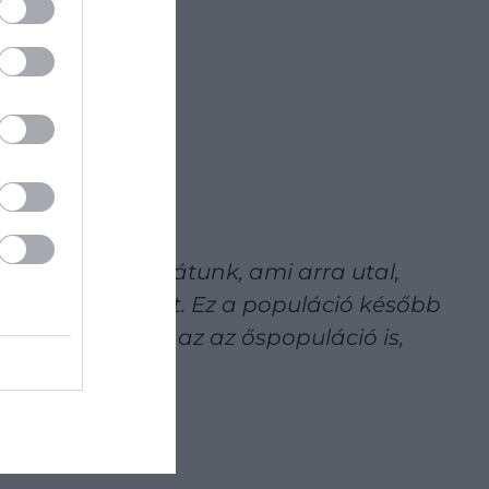
resztmetszetet látunk, ami arra utal,
sztül növekedett. Ez a populáció később
tűnik, ez volt az az őspopuláció is,