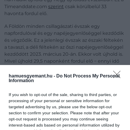
Timeanddate.com
szerint
csak körülbelül 33
havonta fordul elő.
A Földön minden csillagászati évszak egy
napfordulóval és egy napéjegyenlőséggel kezdődik
és végződik. Ez a jelenlegi évszak az északi féltekén
a tavaszi, a déli féltekén az őszi napéjegyenlőséggel
kezdődött 2023. március 20-án. Ekkor volt újhold is.
Mivel újhold 29,5 naponként fordul elő − ennyi idő
alatt teszi meg a Hold egy Föld körüli pályát −,
bőven van még idő három újholdra a 2023. június 21-
hamuesgyemant.hu -
Do Not Process My Personal
Information
i nyári napfordulóig.
Az újholdak időpontjai ebben az évszakban a
If you wish to opt-out of the sale, sharing to third parties, or
processing of your personal or sensitive information for
következők: Kedd, március 21.; csütörtök, április 20.;
targeted advertising by us, please use the below opt-out
péntek, május 19.; és vasárnap, június 18. Ez a
section to confirm your selection. Please note that after your
harmadik újhold az e havi „fekete hold".
opt-out request is processed you may continue seeing
interest-based ads based on personal information utilized by