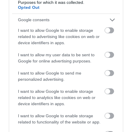
Purposes for which it was collected.
A fekete hold kifejezést más, különálló holdi
Opted Out
események leírására is használják. Aa kék hold a
második telihold ugyanabban a naptári hónapban −
Google consents
amit szintén a Hold 29,5 napos Föld körüli pályája
I want to allow Google to enable storage
tesz lehetővé −, úgy az ugyanabban a naptári
related to advertising like cookies on web or
hónapban a második újholdat néha fekete holdnak
device identifiers in apps.
nevezik. Ez körülbelül 32 havonta fordulhat elő.
I want to allow my user data to be sent to
A Timeanddate.com szerint a fekete hold azt a ritka
Google for online advertising purposes.
esetet is leírhatja, amikor egy hónapban nincs
I want to allow Google to send me
újhold vagy telihold. Ez csak februárban fordulhat
personalized advertising.
elő − ez az egyetlen olyan rövid hónap, amely két
újhold vagy két telihold között kezdődik és
I want to allow Google to enable storage
végződik. Az Almanac.com szerint ez 5-10 évente
related to analytics like cookies on web or
egyszer fordul elő.
device identifiers in apps.
Bár a fekete holdat nem láthatjuk, mert a Hold
I want to allow Google to enable storage
related to functionality of the website or app.
felénk eső része árnyékban van, ez azt jelenti, hogy
az éjszakai égbolt mentes a holdfénytől, így