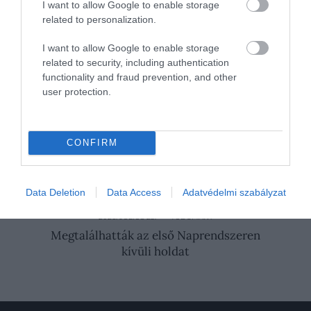
I want to allow Google to enable storage
tökéletes a csillagok megfigyelésére. Az újhold
related to personalization.
utáni estéken − május 19-én, 20-án és 21-én −
napnyugta után nézz nyugatra, és 2023 egyetlen
I want to allow Google to enable storage
fekete holdja után egy karcsú félholdat láthatsz
related to security, including authentication
functionality and fraud prevention, and other
majd felbukkanni.
user protection.
Nyitókép: Fotó: Shutterstock
HOLD
FEKETE
ÉGITEST
ÉJSZAKA
CONFIRM
TUDOMÁNY
2026. JÚLIUS 26. ● TUDOMÁNY
Data Deletion
Data Access
Adatvédelmi szabályzat
Öleléssel és puszival előzik meg a balhét a
csimpánzok
2026. JÚLIUS 25. ● TUDOMÁNY
Megtalálhatták az első Naprendszeren
kívüli holdat