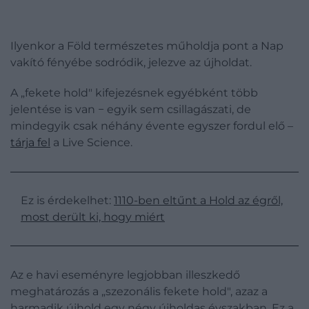
Ilyenkor a Föld természetes műholdja pont a Nap
vakító fényébe sodródik, jelezve az újholdat.
A „fekete hold" kifejezésnek egyébként több
jelentése is van − egyik sem csillagászati, de
mindegyik csak néhány évente egyszer fordul elő –
tárja fel
a Live Science.
Ez is érdekelhet:
1110-ben eltűnt a Hold az égről,
most derült ki, hogy miért
Az e havi eseményre legjobban illeszkedő
meghatározás a „szezonális fekete hold", azaz a
harmadik újhold egy négy újholdas évszakban. Ez a