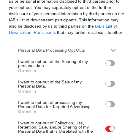
us or personal information disclosed to third parties prior to
your opt-out. You may separately opt-out of the further
Ha tovább olvasnál:
Végre tudjuk, hogy a Hold
disclosure of your personal information by third parties on the
sötét oldala miért sokkal kráteresebb
IAB’s list of downstream participants. This information may
also be disclosed by us to third parties on the
IAB’s List of
Downstream Participants
that may further disclose it to other
third parties.
Please note that this website/app uses one or more Google
Personal Data Processing Opt Outs
services and may gather and store information including but
not limited to your visit or usage behaviour. You may click to
I want to opt-out of the Sharing of my
personal data.
grant or deny consent to Google and its third-party tags to
Opted In
use your data for below specified purposes in below Google
consent section.
I want to opt-out of the Sale of my
Personal Data.
Opted In
I want to opt-out of processing my
Personal Data for Targeted Advertising.
Opted In
I want to opt-out of Collection, Use,
Fotó_:
Shutterstock
Retention, Sale, and/or Sharing of my
Personal Data that Is Unrelated with the