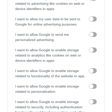
related to advertising like cookies on web or
device identifiers in apps.
Ahogy a kutatók rámutatnak, a tanulmányban
vizsgált stresszhatások - a nagy melegre, az állandó
I want to allow my user data to be sent to
napfényre és a vízhiányra adott reakciók - mind-
Google for online advertising purposes.
mind olyanok, amelyeket a növények most is
megtapasztalnak a világban és persze, ha a
I want to allow Google to send me
növények bajban vannak, akkor mi is. A növények a
personalized advertising.
szén-dioxid megkötésével tisztítják a levegőnket,
I want to allow Google to enable storage
árnyékot adnak, és számos állatnak biztosítanak
related to analytics like cookies on web or
élőhelyet. A túlélésük fellendítésével járó előnyök
device identifiers in apps.
exponenciálisak.
I want to allow Google to enable storage
(Forrás:
ScienceAlert
)
related to functionality of the website or app.
Nyitókép: Unsplash/Teemu Paananen
I want to allow Google to enable storage
related to personalization.
STRESSZ
NÖVÉNYEK
I want to allow Google to enable storage
related to security, including authentication
FÁJDALOMCSILLAPÍTÓ
KUTATÁS