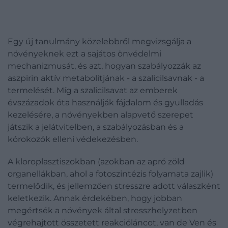
Egy új tanulmány közelebbről megvizsgálja a
növényeknek ezt a sajátos önvédelmi
mechanizmusát, és azt, hogyan szabályozzák az
aszpirin aktív metabolitjának - a szalicilsavnak - a
termelését. Míg a szalicilsavat az emberek
évszázadok óta használják fájdalom és gyulladás
kezelésére, a növényekben alapvető szerepet
játszik a jelátvitelben, a szabályozásban és a
kórokozók elleni védekezésben.
A kloroplasztiszokban (azokban az apró zöld
organellákban, ahol a fotoszintézis folyamata zajlik)
termelődik, és jellemzően stresszre adott válaszként
keletkezik. Annak érdekében, hogy jobban
megértsék a növények által stresszhelyzetben
végrehajtott összetett reakcióláncot, van de Ven és