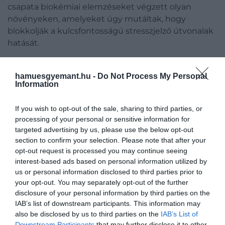
csapata biokémiai elemzéseket végzett olyan
növényeken, amelyeket úgy mutáltak, hogy
blokkolják a kulcsfontosságú stresszjelző útvonalak
hatását.
A környezeti stressz minden élő szervezetben
hamuesgyemant.hu -
Do Not Process My Personal
reaktív oxigénfajokat (ROS) termel. Az egyik példa,
Information
amelyet ismerhetünk, a leégés a bőrünkön, ha túl
sokáig vagyunk közvetlen napfénynek kitéve
If you wish to opt-out of the sale, sharing to third parties, or
napvédő krém nélkül. A növények esetében ezek a
processing of your personal or sensitive information for
stresszhatások közé tartoznak a barátságtalan
targeted advertising by us, please use the below opt-out
rovarok, a szárazság és a túlzott hőség. Míg a
section to confirm your selection. Please note that after your
növényekben a ROS magas szintje halálos lehet, a
opt-out request is processed you may continue seeing
kisebb mennyiségek fontos biztonsági funkciót
interest-based ads based on personal information utilized by
us or personal information disclosed to third parties prior to
töltenek be - ezért a szabályozás kulcsfontosságú.
your opt-out. You may separately opt-out of the further
disclosure of your personal information by third parties on the
A kutatók a kísérletek modellnövényeként a
IAB’s list of downstream participants. This information may
sziklakáposztát, vagyis az Arabidopsist használták.
also be disclosed by us to third parties on the
IAB’s List of
Egy korai figyelmeztető molekulára, a MEcPP-re
Downstream Participants
that may further disclose it to other