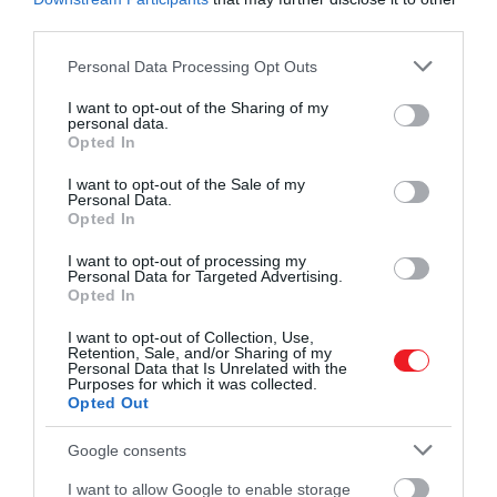
összpontosítottak, amelyet baktériumokban és
third parties.
maláriaparazitákban is megfigyeltek. Úgy tűnik,
Please note that this website/app uses one or more Google
Personal Data Processing Opt Outs
hogy ahogy a MEcPP felhalmozódik a növényben,
services and may gather and store information including but
kémiai reakciót és választ vált ki, amely magában
not limited to your visit or usage behaviour. You may click to
I want to opt-out of the Sharing of my
foglalja a szalicilsavat. Ez a tudás segíthet abban,
personal data.
grant or deny consent to Google and its third-party tags to
Opted In
hogy a jövőben úgy módosítsuk a növényeket,
use your data for below specified purposes in below Google
hogy ellenállóbbak legyenek a környezeti
consent section.
I want to opt-out of the Sale of my
veszélyekkel szemben.
Personal Data.
Opted In
Még mindig sok mindent nem tudunk a MEcPP
I want to opt-out of processing my
molekuláról és annak működéséről, de a
Personal Data for Targeted Advertising.
Opted In
mechanizmus működésének megértése segíthet a
tudósoknak abban, hogy saját hasznukra fordítsák:
I want to opt-out of Collection, Use,
Retention, Sale, and/or Sharing of my
olyan növényeket termeljenek, amelyek jobban
Personal Data that Is Unrelated with the
megbirkóznak a stresszel és a törzsekkel. Tudjuk,
Purposes for which it was collected.
Opted Out
hogy a növények, csakúgy, mint az állatok, egyre
nagyobb nyomásnak vannak kitéve a felmelegedő
Google consents
világ miatt, és nem világos, hogy hány faj lesz képes
túlélni, ha az átlaghőmérséklet tovább emelkedik.
I want to allow Google to enable storage