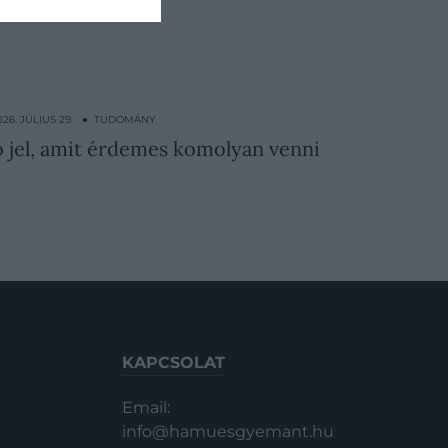
026. JÚLIUS 29. ● TUDOMÁNY
ó jel, amit érdemes komolyan venni
KAPCSOLAT
Email:
info@hamuesgyemant.hu