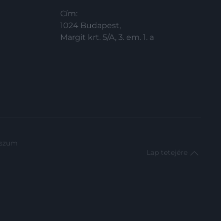
Cím:
1024 Budapest,
Margit krt. 5/A, 3. em. 1. a
sszum
Lap tetejére