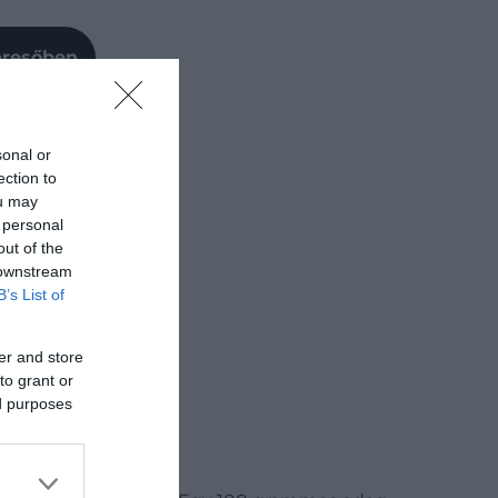
Keresőben
sonal or
ection to
ou may
 personal
out of the
 downstream
B’s List of
er and store
to grant or
ed purposes