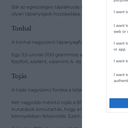
purpose
Bár az egészséges táplálkozás részeként általában n
I want 
olyan tápanyagok hozzáadása, amelyek eredetileg 
I want t
Tonhal
web or d
A tonhal nagyszerű tápanyagforrás, beleértve a feh
I want t
or app.
Egy 3,5 unciás (100 grammos) adag főtt tonhal a 
I want t
foszfort, szelént, valamint A- és B3-vitamint is.
Tojás
I want t
authenti
A tojás nagyszerű forrása a teljes értékű fehérjékn
Két nagyobb méretű tojás a B12-vitamin DV-értékén
Kutatások kimutatták, hogy a tojássárgája magasabb
könnyebben felszívódik. Ezért ajánlott egész tojást 