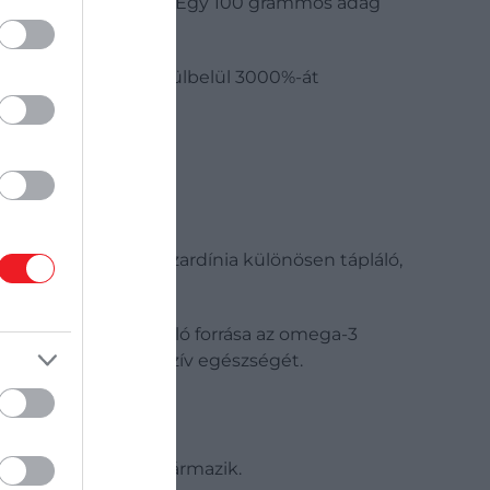
12-vitaminban gazdag. Egy 100 grammos adag
még mindig a DV körülbelül 3000%-át
rissen is kapható. A szardínia különösen tápláló,
ítja. Ezenkívül kiváló forrása az omega-3
dást és javítják a szív egészségét.
 állati forrásból származik.