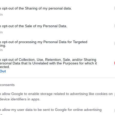
zé tartoznak. A máj és a vese, különösen a bárányé, B
tlenül magas, 3571%-át biztosítja.
o opt-out of the Sharing of my personal data.
In
artalmú, mint a marha- vagy borjúmáj, az utóbbi kettő 
o opt-out of the Sale of my Personal Data.
In
amint A- és B2-vitamin-tartalommal rendelkezik.
to opt-out of processing my Personal Data for Targeted
ing.
In
o opt-out of Collection, Use, Retention, Sale, and/or Sharing
ban vízben, olajban vagy szószban tartósítva árulják, de f
ersonal Data that Is Unrelated with the Purposes for which it
lected.
mennyiséget tartalmaz.
Out
íniából a B12-vitamin napi szükségletének 554%-át biztos
gészségügyi előnnyel járnak, például csökkentik a gyulla
consents
o allow Google to enable storage related to advertising like cookies on
evice identifiers in apps.
o allow my user data to be sent to Google for online advertising
 és vegánok számára, mivel szintetikusan készült, és nem