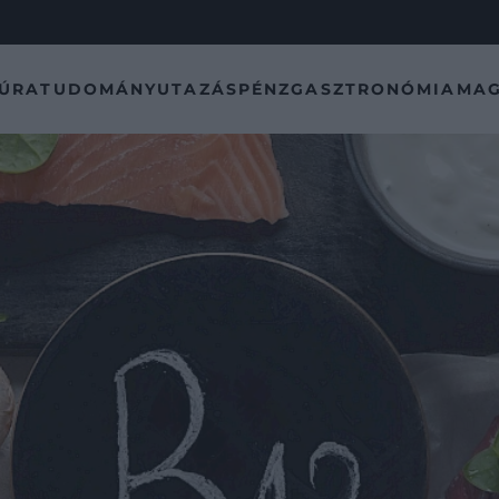
TÚRA
TUDOMÁNY
UTAZÁS
PÉNZ
GASZTRONÓMIA
MAG