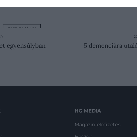
ennyiségű D-vitaminhoz is hozzájuthatunk.
TUDOMÁNY
NY
2
het egyensúlyban
5 demenciára utal
K
HG MEDIA
Magazin-előfizetés
y
Haszon