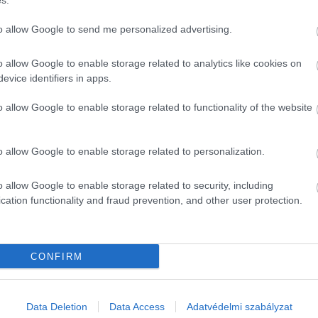
s.
em ajánlott, a dúsított gabonafélék jó B-vitamin-, külön
to allow Google to send me personalized advertising.
nincsenek benne az élelmiszerben.
o allow Google to enable storage related to analytics like cookies on
evice identifiers in apps.
érjét, vitaminokat és ásványi anyagokat. Nagy koncentrá
o allow Google to enable storage related to functionality of the website
vitamin DV-értékének 453%-át tartalmazza, ám ugyanez a
o allow Google to enable storage related to personalization.
o allow Google to enable storage related to security, including
cation functionality and fraud prevention, and other user protection.
ek és a B-vitaminoknak, különösen a B2-nek és a B12-nek.
ek 46%-át, valamint a B2-vitamin DV-értékének 39%-át b
CONFIRM
 B12-vitamin-tartalommal rendelkezik, mint a tojásfehér
fogyasztani a fehérje helyett.
Data Deletion
Data Access
Adatvédelmi szabályzat