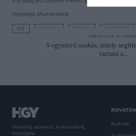
A jó adag B12-vitamin mellett pedig egészséges m
Nyitókép: Shutterstock
B12
VITAMIN
ÉTELEK
EGÉSZSÉG
2026. JÚLIUS 28. ● TUDOMÁ
5 egyszerű szokás, amely segít
tartani a…
ROVATO
Kultúra
Művelődj, szórakozz, kíváncsiskodj,
kóstolgass
Tudomán