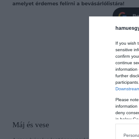
amelyet érdemes felírni a bevásárlólistára!
Be
hamuesgy
If you wish 
sensitive in
confirm you
continue se
information 
further disc
participants
Downstream 
Please note
information 
deny consent
in below Go
Máj és vese
Persona