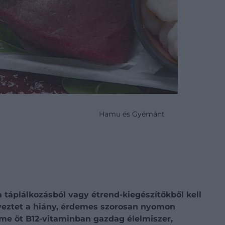
Hamu és Gyémánt
 táplálkozásból vagy étrend-kiegészítőkből kell
yeztet a hiány, érdemes szorosan nyomon
me öt B12-vitaminban gazdag élelmiszer,