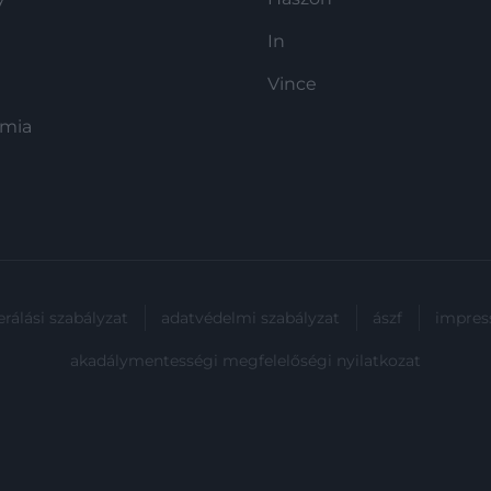
In
Vince
ómia
rálási szabályzat
adatvédelmi szabályzat
ászf
impre
akadálymentességi megfelelőségi nyilatkozat