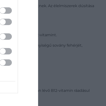
ösen B12-forrás lehetnek. Az élelmiszerek dúsítása
cióban tartalmaz B12-vitamint.
z adagméret jó mennyiségű sovány fehérjét,
iztosítja.
je. A tojássárgájában lévő B12-vitamin ráadásul