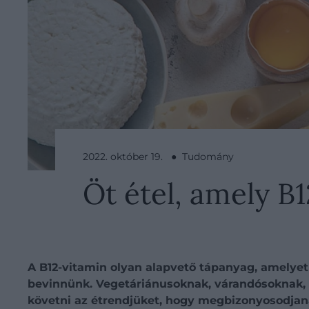
2022. október 19. ● Tudomány
Öt étel, amely B
A B12-vitamin olyan alapvető tápanyag, amelyet 
bevinnünk. Vegetáriánusoknak, várandósoknak,
követni az étrendjüket, hogy megbizonyosodjan