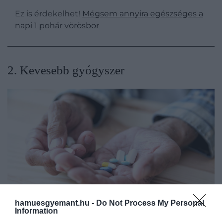
Ez is érdekelhet!
Mégsem annyira egészséges a
napi 1 pohár vörösbor
2. Kevesebb gyógyszer
hamuesgyemant.hu -
Do Not Process My Personal
Information