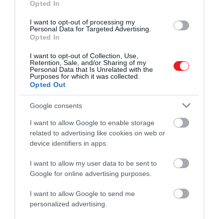
Opted In
3. Elegendő alvás
I want to opt-out of processing my
Personal Data for Targeted Advertising.
Opted In
A megfelelő mennyiségű és minőségű alvás
I want to opt-out of Collection, Use,
elengedhetetlen az egészségünk fenntartásához,
Retention, Sale, and/or Sharing of my
Personal Data that Is Unrelated with the
hiszen hatással van az immunrendszer és a
Purposes for which it was collected.
hormonok működésére, valamint a diabétesz és a
Opted Out
magas vérnyomás kialakulásában is szerepet
játszhat. A jó alvás sokak szerint meghosszabbítja az
Google consents
életünket és csökkenti a krónikus betegségek
I want to allow Google to enable storage
kialakulásának kockázatát. A magazin szerint a 100
related to advertising like cookies on web or
év körüliek 68%-a volt elégedett az alvási rutinjával
device identifiers in apps.
és minőségével. Az optimális alvási idő nagyjából 7
I want to allow my user data to be sent to
és 8 óra között van.
Google for online advertising purposes.
I want to allow Google to send me
personalized advertising.
Még több hír az egészséges életmóddal
kapcsolatban!
Mi történne a testeddel, ha