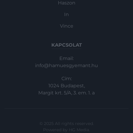
Haszon
In
Vince
KAPCSOLAT
Email:
info@hamuesgyemant.hu
Cím:
1024 Budapest,
Margit krt. 5/A, 3. em. 1. a
© 2025 All rights reserved.
Powered by
HG Media
.