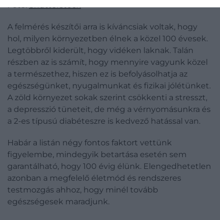
Fotó:
Shutterstock
A felmérés készítői arra is kíváncsiak voltak, hogy
hol, milyen környezetben élnek a közel 100 évesek.
Legtöbbről kiderült, hogy vidéken laknak. Talán
részben az is számít, hogy mennyire vagyunk közel
a természethez, hiszen ez is befolyásolhatja az
egészségünket, nyugalmunkat és fizikai jólétünket.
A zöld környezet sokak szerint csökkenti a stresszt,
a depresszió tüneteit, de még a vérnyomásunkra és
a 2-es típusú diabéteszre is kedvező hatással van.
Habár a listán négy fontos faktort vettünk
figyelembe, mindegyik betartása esetén sem
garantálható, hogy 100 évig élünk. Elengedhetetlen
azonban a megfelelő életmód és rendszeres
testmozgás ahhoz, hogy minél tovább
egészségesek maradjunk.