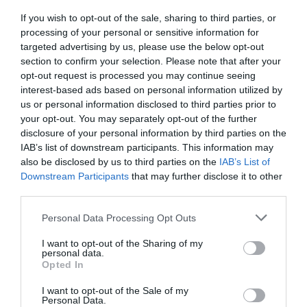
If you wish to opt-out of the sale, sharing to third parties, or
Fotó:
Shutterstock
processing of your personal or sensitive information for
targeted advertising by us, please use the below opt-out
Ugyan a 100 évhez közelítve is lehet különböző
section to confirm your selection. Please note that after your
krónikus betegségünk, ám ezek általában sokkal
opt-out request is processed you may continue seeing
interest-based ads based on personal information utilized by
később alakulnak ki, mint a többi felnőtt esetében.
us or personal information disclosed to third parties prior to
A kutatásban vizsgált személyek több mint fele
your opt-out. You may separately opt-out of the further
tapasztalta már a demencia, ahogy a magas
disclosure of your personal information by third parties on the
vérnyomást és kognitív zavarok tüneteit is. A
IAB’s list of downstream participants. This information may
vizsgált idősek átlagosan 4,6 gyógyszert vettek be, a
also be disclosed by us to third parties on the
IAB’s List of
leggyakoribb ezek közül a vérnyomáscsökkentő és
Downstream Participants
that may further disclose it to other
a szívproblémákra felírt pirulák voltak. Ehhez képest
third parties.
egy nagyobb felmérés során Spanyolországban a
Please note that this website/app uses one or more Google
Personal Data Processing Opt Outs
100 évhez közelítő személyek átlagosan 4,9
services and may gather and store information including but
gyógyszert vettek be, míg a náluk fiatalabbak 6,7
not limited to your visit or usage behaviour. You may click to
I want to opt-out of the Sharing of my
personal data.
szemet. Ezek a gyógyszerfogyasztással kapcsolatos
grant or deny consent to Google and its third-party tags to
Opted In
tanulmányok sokszor nem száz százalékig
use your data for below specified purposes in below Google
consent section.
megbízhatóak, inkább irányadóként lehet kezelni
I want to opt-out of the Sale of my
Personal Data.
őket.