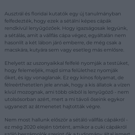
Ausztrál és floridai kutatók egy új tanulmányban
felfedezték, hogy ezek a sétálni képes cápák
rendkívül lenyűgözőek. Hogy igazságosak legyünk,
a sétálás, amit a vállfás cápa végez, egyáltalán nem
hasonlít a két lábon járó emberre, de még csak a
macskára, kutyára sem vagy esetleg más emlősre.
Ehelyett az uszonyaikkal felfelé nyomják a testüket,
hogy felemeljék, majd sima felülethez nyomják
őket, és így vonaglanak. Ez egy kínos folyamat, de
félreérthetetlen jele annak, hogy a kis állatok a vízen
kívül mozognak, ami több okból is lenyűgöző - nem
utolsósorban azért, mert a mi távoli őseink egykor
ugyanezt az átmenetet hajtották végre.
Nem most hallunk először a sétáló vállfás cápákról -
ez még 2020 elején történt, amikor a cuki cápákról
szóló beszámolók szerint ők a tudomány által ismert