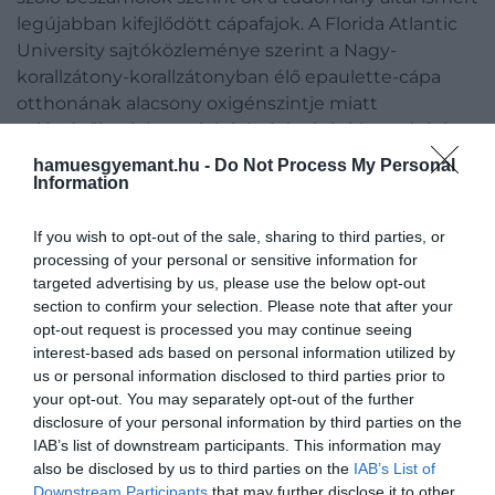
legújabban kifejlődött cápafajok. A Florida Atlantic
University sajtóközleménye szerint a Nagy-
korallzátony-korallzátonyban élő epaulette-cápa
otthonának alacsony oxigénszintje miatt
valószínűleg képes akár két órán át is kimozdulni a
vízből.
hamuesgyemant.hu -
Do Not Process My Personal
Information
If you wish to opt-out of the sale, sharing to third parties, or
.
@ForrestGalante
and his
processing of your personal or sensitive information for
team filmed a leopard
targeted advertising by us, please use the below opt-out
section to confirm your selection. Please note that after your
epaulette
#shark
leaving the
opt-out request is processed you may continue seeing
water and walking onto
interest-based ads based on personal information utilized by
us or personal information disclosed to third parties prior to
land! 🚶🦈
#SharkWeek
your opt-out. You may separately opt-out of the further
disclosure of your personal information by third parties on the
Don’t miss Island of the
IAB’s list of downstream participants. This information may
also be disclosed by us to third parties on the
IAB’s List of
Walking Sharks tonight at
Downstream Participants
that may further disclose it to other