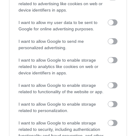
lettek, és testük megérett, továbbra is
related to advertising like cookies on web or
következetesen ugyanúgy járkáltak.
device identifiers in apps.
I want to allow my user data to be sent to
Ez azért volt meglepő, mert - mint a kutatók
Google for online advertising purposes.
sajtóközleményükben megjegyzik - a csecsemők
pocakja a táplálékot adó sárgatestzsák miatt
I want to allow Google to send me
domborodik ki, amelyet elveszítenek, amint elég
personalized advertising.
idősek ahhoz, hogy önállóan keressenek táplálékot.
Még sok tanulmányoznivaló van - de ez segíthet
I want to allow Google to enable storage
related to analytics like cookies on web or
feltárni annak titkait, hogy a kis állatok hogyan
device identifiers in apps.
birkóznak meg nemcsak a ragadozókkal, hanem az
olyan veszélyes körülményekkel is, mint
I want to allow Google to enable storage
amilyeneket a klímaváltozás idéz elő.
related to functionality of the website or app.
(Forrás:
Futurism
)
Nyitókép: Unsplash/David Clode
I want to allow Google to enable storage
related to personalization.
CÁPA
SÉTÁLÁS
SÉTÁLÓ CÁPA
I want to allow Google to enable storage
related to security, including authentication
ÁLLAT
ÁLLATFAJ
FAJ
functionality and fraud prevention, and other