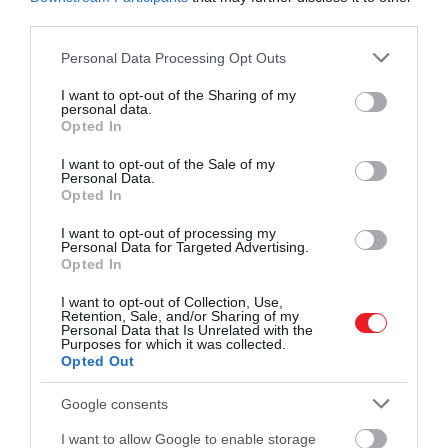
8p ET on
@discovery
and
third parties.
@discoveryplus
.
Please note that this website/app uses one or more Google
Personal Data Processing Opt Outs
pic.twitter.com/qgJbGDTP29
services and may gather and store information including but
not limited to your visit or usage behaviour. You may click to
I want to opt-out of the Sharing of my
— Shark Week
personal data.
grant or deny consent to Google and its third-party tags to
Opted In
(@SharkWeek)
July 27, 2022
use your data for below specified purposes in below Google
consent section.
I want to opt-out of the Sale of my
Personal Data.
Opted In
Az FAU és az ausztrál kutatók talán legfontosabb
I want to opt-out of processing my
megállapítása az volt, hogy a kis cápák mozgásszervi
Personal Data for Targeted Advertising.
teljesítménye, vagyis az egyik helyről a másikra való
Opted In
eljutás képessége különös összefüggést mutatott
I want to opt-out of Collection, Use,
fejlődésük során. A kutatók, hogy kiderítsék, mitől
Retention, Sale, and/or Sharing of my
Personal Data that Is Unrelated with the
képesek az epaulette cápák a vízben úszni és a
Purposes for which it was collected.
szárazföldön járni, a fejlődés különböző
Opted Out
stádiumaiban lévő epaulette bébiket vizsgálták, és
Google consents
megállapították, hogy még akkor is, amikor a
újszülöttnek nevezett kicsikből fiatal egyedek
I want to allow Google to enable storage