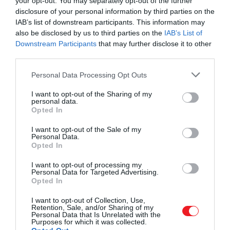
your opt-out. You may separately opt-out of the further
disclosure of your personal information by third parties on the
IAB’s list of downstream participants. This information may
also be disclosed by us to third parties on the
IAB’s List of
Downstream Participants
that may further disclose it to other
third parties.
A Rubin Obszervatórium másodpercenként képes
Please note that this website/app uses one or more Google
Personal Data Processing Opt Outs
services and may gather and store information including but
rögzíteni egy-egy képet, amelyek mindegyike
not limited to your visit or usage behaviour. You may click to
I want to opt-out of the Sharing of my
hétszer nagyobb területet mutat, mint a Hold és
personal data.
grant or deny consent to Google and its third-party tags to
közvetlen környezete. A kamera pontossága pedig
Opted In
use your data for below specified purposes in below Google
olyan, hogy
25 kilométerről egy golflabdát
is képes
consent section.
I want to opt-out of the Sale of my
lenne kiszúrni.
Personal Data.
Opted In
Az obszervatórium névadója
Dr. Vera C. Rubin
,
I want to opt-out of processing my
akinek úttörő munkája nyomán került előtérbe a
Personal Data for Targeted Advertising.
sötét anyag elmélete. Az LSST segítségével a
Opted In
kutatók azt remélik, jobban megérthetjük a
sötét
I want to opt-out of Collection, Use,
anyagot és sötét energiát
, ezzel pedig a
Retention, Sale, and/or Sharing of my
Personal Data that Is Unrelated with the
világegyetem alapvető működését.
Purposes for which it was collected.