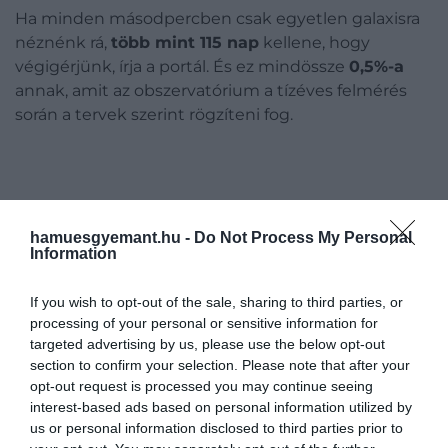
Ha minden másodpercben csak egyetlen galaxisra
néznénk rá,
több mint 115 nap
kellene, hogy
végigérjünk, írja a portál. És ez mindössze
0,5%-a
annak, amit az obszervatórium a tízéves felmérés
során a tervek szerint rögzíteni fog.
A Legacy Survey of Space and Time (LSST)
hamuesgyemant.hu -
Do Not Process My Personal
nevű projekt célja 20 milliárd galaxis és
Information
több millió kisbolygó katalogizálása, az
égbolt három-négy naponta történő teljes
If you wish to opt-out of the sale, sharing to third parties, or
lefényképezésével.
processing of your personal or sensitive information for
targeted advertising by us, please use the below opt-out
section to confirm your selection. Please note that after your
opt-out request is processed you may continue seeing
interest-based ads based on personal information utilized by
us or personal information disclosed to third parties prior to