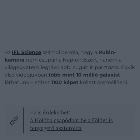
Az
IFL Science
számol be róla, hogy a
Rubin-
kamera
nem csupán a Naprendszert, hanem a
világegyetem legtávolabbi zugait is pásztázza. Egyik
első videójukban
több mint 10 millió galaxist
láthatunk – ehhez
1100 képet
kellett összeállítani.
Ez is érdekelhet!
A Holdba csapódhat be a Földet is
fenyegető aszteroida