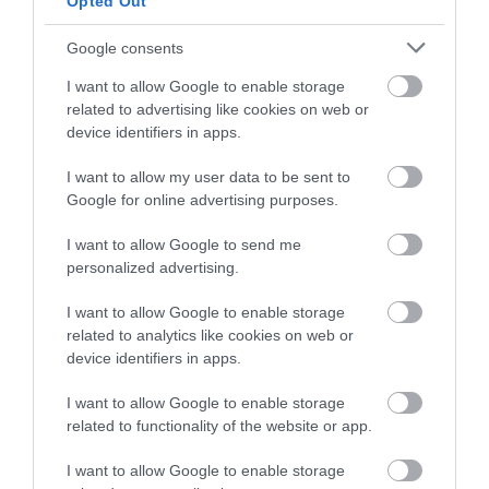
Opted Out
Még több érdekesség!
Google consents
Május végén 3 hatalmas aszteroida is
I want to allow Google to enable storage
elhúzott a Föld mellett
related to advertising like cookies on web or
device identifiers in apps.
Bár a projekt jövője nem teljesen biztos, a
tudományos közösség szerint a Rubin
I want to allow my user data to be sent to
Google for online advertising purposes.
Obszervatórium az egyik legfontosabb
eszköze lesz a következő évtized
I want to allow Google to send me
felfedezéseinek.
personalized advertising.
Olvasd el ezt is!
I want to allow Google to enable storage
related to analytics like cookies on web or
Már műholdjainkat is fenyegeti a
device identifiers in apps.
városgyilkos meteor
I want to allow Google to enable storage
Hatalmas aszteroida becsapódása
related to functionality of the website or app.
hagyhatta hátra a Hold mágneses
szikláit
I want to allow Google to enable storage