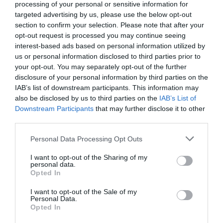
processing of your personal or sensitive information for
Guatemalában található Petén Itzá-tóig –
számol
targeted advertising by us, please use the below opt-out
be róla
az IFLScience.
section to confirm your selection. Please note that after your
opt-out request is processed you may continue seeing
interest-based ads based on personal information utilized by
us or personal information disclosed to third parties prior to
your opt-out. You may separately opt-out of the further
disclosure of your personal information by third parties on the
IAB’s list of downstream participants. This information may
also be disclosed by us to third parties on the
IAB’s List of
Downstream Participants
that may further disclose it to other
third parties.
Please note that this website/app uses one or more Google
Personal Data Processing Opt Outs
services and may gather and store information including but
not limited to your visit or usage behaviour. You may click to
I want to opt-out of the Sharing of my
personal data.
grant or deny consent to Google and its third-party tags to
Opted In
use your data for below specified purposes in below Google
A Petén Itzá-tó mai területe
consent section.
I want to opt-out of the Sale of my
Personal Data.
Fotó:
Emiliano Barbieri/Shutterstock
Opted In
Toledo a leírt helyszíneket mai térképen