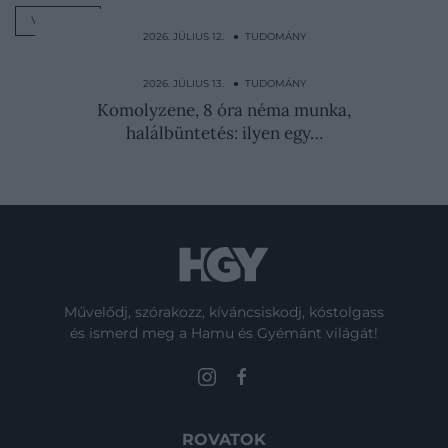
VÁROS
2026. JÚLIUS 12. ● TUDOMÁNY
Macska vagy kutya? Az egyszerű kérdés
többet árul el rólad…
2026. JÚLIUS 13. ● TUDOMÁNY
Komolyzene, 8 óra néma munka,
halálbüntetés: ilyen egy…
Művelődj, szórakozz, kíváncsiskodj, kóstolgass
és ismerd meg a Hamu és Gyémánt világát!
ROVATOK