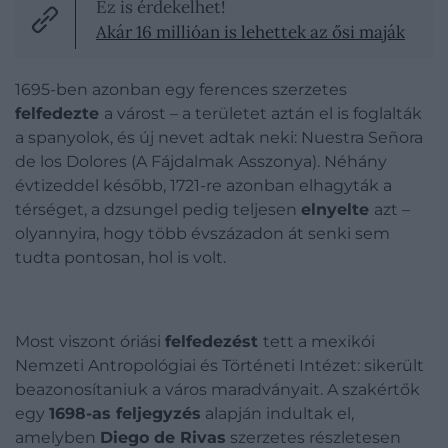
Ez is érdekelhet!
Akár 16 millióan is lehettek az ősi maják
1695-ben azonban egy ferences szerzetes
felfedezte
a várost – a területet aztán el is foglalták
a spanyolok, és új nevet adtak neki: Nuestra Señora
de los Dolores (A Fájdalmak Asszonya). Néhány
évtizeddel később, 1721-re azonban elhagyták a
térséget, a dzsungel pedig teljesen
elnyelte
azt –
olyannyira, hogy több évszázadon át senki sem
tudta pontosan, hol is volt.
Most viszont óriási
felfedezést
tett a mexikói
Nemzeti Antropológiai és Történeti Intézet: sikerült
beazonosítaniuk a város maradványait. A szakértők
egy
1698-as feljegyzés
alapján indultak el,
amelyben
Diego de Rivas
szerzetes részletesen