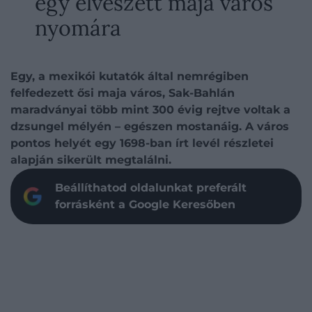
egy elveszett maja város
nyomára
Egy, a mexikói kutatók által nemrégiben
felfedezett ősi maja város, Sak-Bahlán
maradványai több mint 300 évig rejtve voltak a
dzsungel mélyén – egészen mostanáig. A város
pontos helyét egy 1698-ban írt levél részletei
alapján sikerült megtalálni.
Beállíthatod oldalunkat preferált
forrásként a Google Keresőben