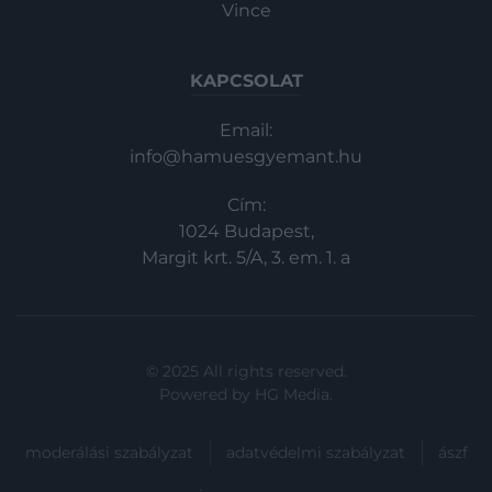
Vince
KAPCSOLAT
Email:
info@hamuesgyemant.hu
Cím:
1024 Budapest,
Margit krt. 5/A, 3. em. 1. a
© 2025 All rights reserved.
Powered by
HG Media
.
moderálási szabályzat
adatvédelmi szabályzat
ászf