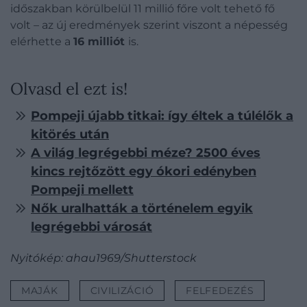
időszakban körülbelül 11 millió főre volt tehető fő
volt – az új eredmények szerint viszont a népesség
elérhette a
16 milliót
is.
Olvasd el ezt is!
Pompeji újabb titkai: így éltek a túlélők a
kitörés után
A világ legrégebbi méze? 2500 éves
kincs rejtőzött egy ókori edényben
Pompeji mellett
Nők uralhatták a történelem egyik
legrégebbi városát
Nyitókép: ahau1969/Shutterstock
MAJÁK
CIVILIZÁCIÓ
FELFEDEZÉS