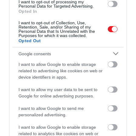
I want to opt-out of processing my
Personal Data for Targeted Advertising.
beazonosította, majd különböző tényezőket is
Opted In
figyelembe vett: a terep adottságait, a növényzetet,
és azt is, mennyi felszerelést vihettek magukkal az
I want to opt-out of Collection, Use,
Retention, Sale, and/or Sharing of my
utazók – mint mondta:
Personal Data that Is Unrelated with the
Purposes for which it was collected.
Opted Out
Ezeknek az adatoknak a kombinálásával
Google consents
sikerült meghatároznom a térképen, hol
lehetett a Sak-Bahlán nevű település.
I want to allow Google to enable storage
related to advertising like cookies on web or
device identifiers in apps.
És valóban, amikor Toledo vezetésével expedíció
indult a dzsungelbe, éppen azon a helyen
I want to allow my user data to be sent to
bukkantak rá a rég elfeledett város romjaira, amit ő
Google for online advertising purposes.
korábban a térképen megjelölt. Így nyilatkozott a
döbbenetes felfedezésről:
I want to allow Google to send me
personalized advertising.
I want to allow Google to enable storage
Életem legnehezebb terepmunkája volt, de
related to analytics like cookies on web or