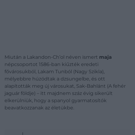
Miután a Lakandon-Ch’ol néven ismert
maja
népcsoportot 1586-ban kiűzték eredeti
fővárosukból, Lakam Tunból (Nagy Szikla),
mélyebbre húzódtak a dzsungelbe, és ott
alapították meg új városukat, Sak-Bahlánt (A fehér
jaguár földje) – itt majdnem száz évig sikerült
elkerülniük, hogy a spanyol gyarmatosítók
beavatkozzanak az életükbe.