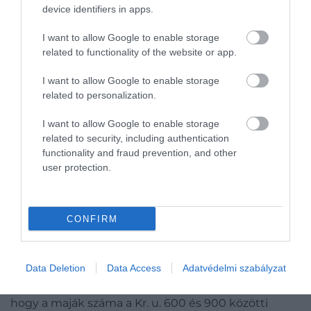
végül megtaláltuk a nyomokat, ráadásul
device identifiers in apps.
éppen ott, ahol számítottam rá.
I want to allow Google to enable storage
related to functionality of the website or app.
Figyelmedbe ajánljuk!
Nem a földmozgások, hanem a
I want to allow Google to enable storage
szárazság miatt emelkedik egyre jobban
related to personalization.
ki az óceánból Dél-Afrika
I want to allow Google to enable storage
related to security, including authentication
Érdekesség
, hogy a tudományos világban egyre
functionality and fraud prevention, and other
user protection.
több rejtély látszik megoldódni az ősi maják körül:
ahogy arról nemrég
beszámoltunk
, egy friss
tanulmány kimutatta, hogy az ókori civilizáció
népessége jelentősen meghaladta a korábbi
CONFIRM
becsléseket – emellett a maja társadalom
szervezettsége és társadalmi rendszere is jóval
Data Deletion
Data Access
Adatvédelmi szabályzat
fejlettebb volt, mint ahogyan eddig gondolták a
szakértők. Korábbi kutatások ugyanis azt mutatták,
hogy a maják száma a Kr. u. 600 és 900 közötti