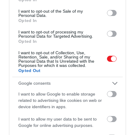
use your data for below specified purposes in below Google
consent section.
I want to opt-out of the Sale of my
Personal Data.
Fotó:
T. Schneider / Shutterstock.com
Opted In
A céget 2019-ben vásárolta fel
Patrick Drahi
francia–
I want to opt-out of processing my
Personal Data for Targeted Advertising.
izraeli milliárdos, aki 3,7 milliárd fontért vitte tőzsdén
Opted In
kívülre az aukciósházat. Drahi azóta az abu-dzabi
állami befektetési alap, az ADQ segítségével
I want to opt-out of Collection, Use,
Retention, Sale, and/or Sharing of my
körülbelül 1 milliárd dolláros tőkebevonást szerzett,
Personal Data that Is Unrelated with the
Purposes for which it was collected.
amelyért cserébe az alap 24 százalékos részesedést
Opted Out
kapott.
Google consents
I want to allow Google to enable storage
Bár Drahi nevét ma elsősorban a műkincspiacon
related to advertising like cookies on web or
emlegetik, vagyonát a távközlési szektorban
device identifiers in apps.
alapozta meg. Az általa létrehozott, amszterdami
I want to allow my user data to be sent to
tőzsdén jegyzett
Altice
felvásárlások sorával épült
Google for online advertising purposes.
fel, és egy ideig a brit BT csoport 24,5 százalékát is
birtokolta, mielőtt azt 2023-ban eladta az indiai