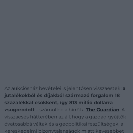
Az aukciósház bevételei is jelentősen visszaestek:
a
jutalékokból és díjakból származó forgalom 18
százalékkal csökkent, így 813 millió dollárra
zsugorodott
– számol be a hírről a
The Guardian
. A
visszaesés hátterében az áll, hogy a gazdag gyűjtők
óvatosabbá váltak és a geopolitikai feszültségek, a
kereskedelmi bizonytalanságok miatt kevesebbet