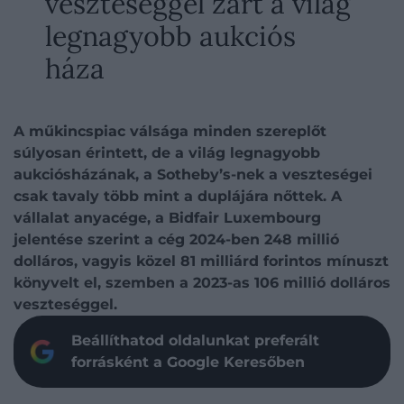
veszteséggel zárt a világ
legnagyobb aukciós
háza
A műkincspiac válsága minden szereplőt
súlyosan érintett, de a világ legnagyobb
aukciósházának, a Sotheby’s-nek a veszteségei
csak tavaly több mint a duplájára nőttek. A
vállalat anyacége, a Bidfair Luxembourg
jelentése szerint a cég 2024-ben 248 millió
dolláros, vagyis közel 81 milliárd forintos mínuszt
könyvelt el, szemben a 2023-as 106 millió dolláros
veszteséggel.
Beállíthatod oldalunkat preferált
forrásként a Google Keresőben