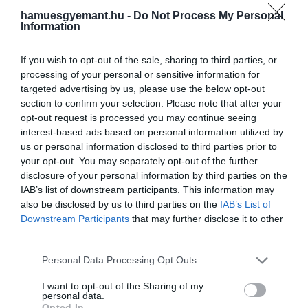
és csak a 20. század elején fordult a képzőművészet
hamuesgyemant.hu -
Do Not Process My Personal
felé. A cég 1955-ben nyitott irodát New Yorkban,
Information
ahonnan mára 40 országra kiterjedő hálózattal
működik.
Az árverések mellett borokkal,
If you wish to opt-out of the sale, sharing to third parties, or
processing of your personal or sensitive information for
gyémántokkal és pénzügyi szolgáltatásokkal is
targeted advertising by us, please use the below opt-out
bővítette kínálatát, köztük műtárgyakra nyújtott
section to confirm your selection. Please note that after your
hitelekkel.
opt-out request is processed you may continue seeing
interest-based ads based on personal information utilized by
us or personal information disclosed to third parties prior to
your opt-out. You may separately opt-out of the further
disclosure of your personal information by third parties on the
IAB’s list of downstream participants. This information may
also be disclosed by us to third parties on the
IAB’s List of
Downstream Participants
that may further disclose it to other
third parties.
Please note that this website/app uses one or more Google
Personal Data Processing Opt Outs
services and may gather and store information including but
not limited to your visit or usage behaviour. You may click to
I want to opt-out of the Sharing of my
personal data.
grant or deny consent to Google and its third-party tags to
Opted In