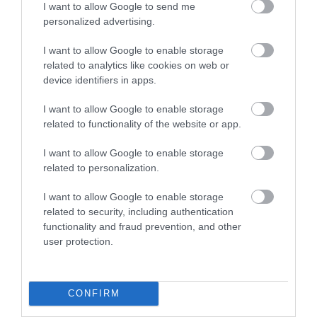
I want to allow Google to send me
Bharti Enterprises
konglomerátumnak.
personalized advertising.
I want to allow Google to enable storage
Még több érdekesség!
related to analytics like cookies on web or
160 millióért kelt el egy aukción az eddig
device identifiers in apps.
ismeretlen Munkácsy-festmény
I want to allow Google to enable storage
related to functionality of the website or app.
A Sotheby’s jelenlegi helyzete jól mutatja: a
globális műkincspiac válsága a legnagyobb
I want to allow Google to enable storage
szereplőket sem kíméli, és ez akár a
related to personalization.
legendás aukciósház jövőjére is hatással
I want to allow Google to enable storage
lehet.
related to security, including authentication
functionality and fraud prevention, and other
Olvasd el ezt is!
user protection.
Csontváry titokzatos festményét egy
karácsonyi aukción árverezik el
CONFIRM
Az 5 legdrágább ruha, melyek aukción