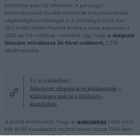
költöttek aukciós tételekre. A pénzügyi
eredményeket tovább rontották a munkavállalók
végkielégítési költségei is. A Sotheby’s 2024-ben
29,2 millió dollárt fizetett ki erre a célra, szemben a
2023-as 11,4 millióval – mindezt úgy, hogy
a dolgozói
létszám mindössze 24 fővel csökkent,
2 218
alkalmazottra.
Ez is érdekelhet!
Művészet, elegancia és jótékonyság –
különleges aukció a Földváry-
kastélyban
A portál emlékeztet, hogy az
aukciósház
több mint
két és fél évszázados múltra tekint vissza: 1744-ben
alapította
Samuel Baker
londoni könyvkereskedő,