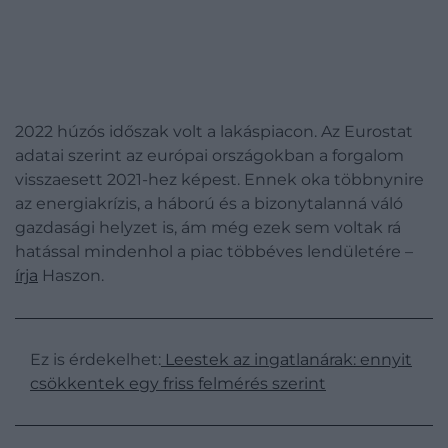
2022 húzós időszak volt a lakáspiacon. Az Eurostat
adatai szerint az európai országokban a forgalom
visszaesett 2021-hez képest. Ennek oka többnynire
az energiakrízis, a háború és a bizonytalanná váló
gazdasági helyzet is, ám még ezek sem voltak rá
hatással mindenhol a piac többéves lendületére –
írja
Haszon.
Ez is érdekelhet:
Leestek az ingatlanárak: ennyit
csökkentek egy friss felmérés szerint