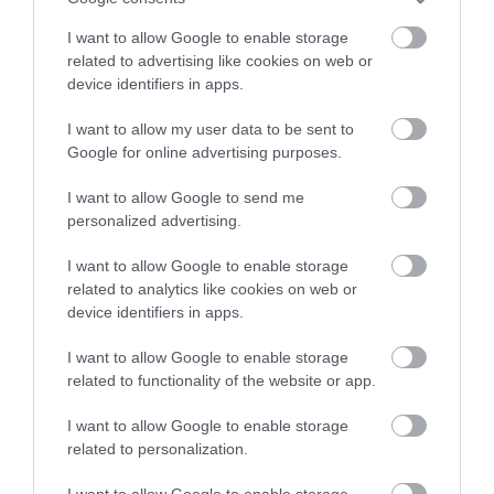
I want to allow Google to enable storage
related to advertising like cookies on web or
device identifiers in apps.
Unsplash / Dan Freeman
I want to allow my user data to be sent to
Google for online advertising purposes.
I want to allow Google to send me
Olvasd el ezt is!
Új korszak az
personalized advertising.
ingatlanbefektetésben: A Four Generation
I want to allow Google to enable storage
Property megoldást kínál
related to analytics like cookies on web or
device identifiers in apps.
I want to allow Google to enable storage
Ugyanakkor tény, hogy a statisztika még nem
related to functionality of the website or app.
mutatja 2023. első három hónapjának eredményeit,
amelyek kapcsán viszont a szakértők már éves
I want to allow Google to enable storage
szinten 40-50 százalékos visszaesést jósolnak. De
related to personalization.
fontos megjegyezni, hogy ez az összevetés is fals
lehet, amire Valkó Dávid, az OTP Ingatlanpont
I want to allow Google to enable storage