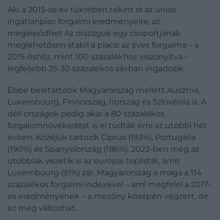
Aki a 2015-ös év tükrében tekint rá az uniós
ingatlanpiac forgalmi eredményeire, az
meglepődhet Az országok egy csoportjának
meglehetősen stabil a piaca: az éves forgalma – a
2015-öshöz, mint 100 százalékhoz viszonyítva –
legfeljebb 25-30 százalékos sávban ingadozik.
Ebbe beletartozik Magyarország mellett Ausztria,
Luxembourg, Finnország, Írország és Szlovénia is. A
déli országok pedig akár a 80 százalékos
forgalomnövekedést is el tudták érni az utóbbi hét
évben. Közéjük tartozik Ciprus (193%), Portugália
(190%) és Spanyolország (186%). 2022-ben még az
utóbbiak vezetik is az európai toplistát, amit
Luxembourg (91%) zár. Magyarország a maga a 114
százalékos forgalmi indexével – ami megfelel a 2017-
es eredményének – a mezőny középén végzett, de
ez még változhat.