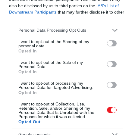
also be disclosed by us to third parties on the
IAB’s List of
27,1 százalékos mínuszt produkált.
Downstream Participants
that may further disclose it to other
third parties.
Mindebből leszűrhető az is, hogy a hazai piac
rövidtávú hektikussága könnyen kelthet rosszabb
Please note that this website/app uses one or more Google
Personal Data Processing Opt Outs
érzeteket, mint amit az alapvető változások valóban
services and may gather and store information including but
not limited to your visit or usage behaviour. You may click to
I want to opt-out of the Sharing of my
indokolnának. Habár 2022 második felét leginkább a
personal data.
grant or deny consent to Google and its third-party tags to
„lakáspiaci aggodalom” jellemezte, az éves forgalom
Opted In
use your data for below specified purposes in below Google
még mindig meghaladta a 2015-2021-es évek
consent section.
I want to opt-out of the Sale of my
átlagát. A árindex pedig 16,5 százalékos növekedést
Personal Data.
jelzett az utolsó három hónapra – folytatja a Haszon.
Opted In
I want to opt-out of processing my
Personal Data for Targeted Advertising.
Opted In
I want to opt-out of Collection, Use,
Retention, Sale, and/or Sharing of my
Personal Data that Is Unrelated with the
Purposes for which it was collected.
Opted Out
Google consents