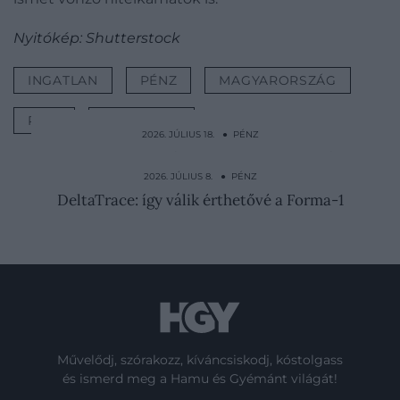
Nyitókép: Shutterstock
INGATLAN
PÉNZ
MAGYARORSZÁG
PIAC
GAZDASÁG
2026. JÚLIUS 18. ● PÉNZ
Alig maradt belőlük: 3 egykor népszerű
autómárka tűnik el a…
2026. JÚLIUS 8. ● PÉNZ
DeltaTrace: így válik érthetővé a Forma-1
Művelődj, szórakozz, kíváncsiskodj, kóstolgass
és ismerd meg a Hamu és Gyémánt világát!