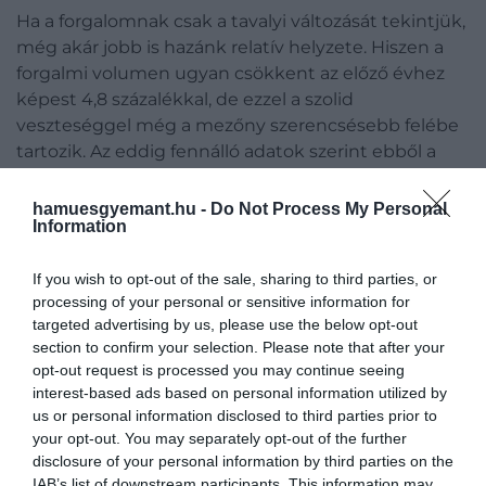
Ha a forgalomnak csak a tavalyi változását tekintjük,
még akár jobb is hazánk relatív helyzete. Hiszen a
forgalmi volumen ugyan csökkent az előző évhez
képest 4,8 százalékkal, de ezzel a szolid
veszteséggel még a mezőny szerencsésebb felébe
tartozik. Az eddig fennálló adatok szerint ebből a
szempontból a legjobb évet Ciprus zárta, ahol 27,4
százalékkal bővült a lakáspiac, a legrosszabbat pedig
hamuesgyemant.hu -
Do Not Process My Personal
Information
Dánia, ahol 29,8 százalékkal szűkült.
A nemzetközi összevetés hazánk sajátos forgalmi
If you wish to opt-out of the sale, sharing to third parties, or
processing of your personal or sensitive information for
mozgását is jobban kiemeli. Január-márciusban,
targeted advertising by us, please use the below opt-out
amikor szinte mindenhol csökkent a forgalom,
section to confirm your selection. Please note that after your
Magyarország páratlan, 39 százalékos növekedést
opt-out request is processed you may continue seeing
mutatott. Július-szeptemberben viszont a
interest-based ads based on personal information utilized by
legnagyobb negyedéves visszaesést (-20,7%)
us or personal information disclosed to third parties prior to
mutatta. Az év utolsó negyedében pedig csak azért
your opt-out. You may separately opt-out of the further
nem lett ismét negatív listavezető a -14,5 százalékos
disclosure of your personal information by third parties on the
IAB’s list of downstream participants. This information may
eredményével, mert Finnország egy kiemelkedő