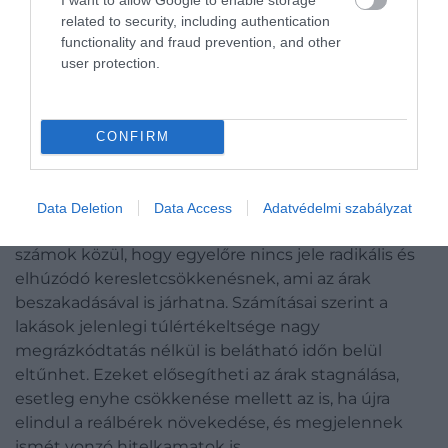
related to security, including authentication
vezető elemzője hívta fel a figyelmet.
functionality and fraud prevention, and other
user protection.
Az év eleje általában egy relatíve alacsony
forgalommal jellemzett időszak, másrészt 2022 első
negyedében az akkori kivételes körülmények
extrém magas forgalmat hoztak, így azzal
CONFIRM
összevetve még egy közepes eredmény is
gyengének tűnhet.
Data Deletion
Data Access
Adatvédelmi szabályzat
Az elemző inkább azt tartja iránymutatónak a
számok közül, hogy egyelőre nincs jele radikális és
elhúzódó keresletcsökkenésnek, ami az árak
beszakadásával is járhatna. Számításai szerint a
lakások jelenlegi túlértékeltsége nagy
megrázkódtatás nélkül is belátható időn belül
eltűnhet. Ezeket elősegítheti az árak stagnálása,
esetleg enyhe csökkenése mellett az is, ha újra
elindul a reálbérek növekedése, és megjelennek
ismét vonzó hitelkamatok is.