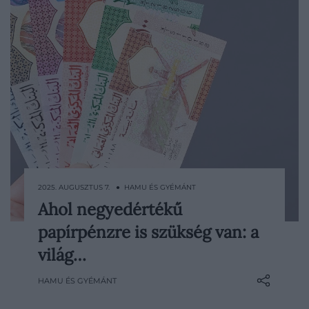
2025. AUGUSZTUS 7. ● HAMU ÉS GYÉMÁNT
Ahol negyedértékű
Miközben a világ gyengébb valutáihoz
papírpénzre is szükség van: a
hatalmas címletek társulnak, vannak
olyan pénzek is, amelyekből már egyetlen
világ…
egység is nagyon komoly összeget ér –
HAMU ÉS GYÉMÁNT
elég, ha a kuvaiti dínárra gondolunk, ami
annyira erős, hogy feles és egynegyedes