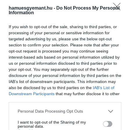
ellenáll a visszaeséseknek, sőt, bővülni
szakértők aggódnak
szokott. A piaci szegmens forgalma
hamuesgyemant.hu -
Do Not Process My Personal
Information
HAMU ÉS GYÉMÁNT
manapság is növekszik. A közgazdászok
szerint ez akár rosszat is jelenthet.
If you wish to opt-out of the sale, sharing to third parties, or
processing of your personal or sensitive information for
targeted advertising by us, please use the below opt-out
section to confirm your selection. Please note that after your
opt-out request is processed you may continue seeing
interest-based ads based on personal information utilized by
us or personal information disclosed to third parties prior to
your opt-out. You may separately opt-out of the further
disclosure of your personal information by third parties on the
IAB’s list of downstream participants. This information may
also be disclosed by us to third parties on the
IAB’s List of
Downstream Participants
that may further disclose it to other
third parties.
Please note that this website/app uses one or more Google
Personal Data Processing Opt Outs
services and may gather and store information including but
not limited to your visit or usage behaviour. You may click to
I want to opt-out of the Sharing of my
personal data.
grant or deny consent to Google and its third-party tags to