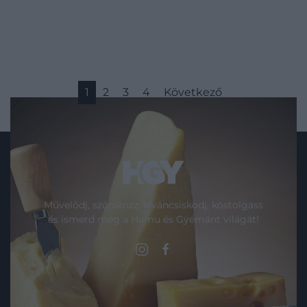
1
2
3
4
Következő
Művelődj, szórakozz, kíváncsiskodj, kóstolgass
és ismerd meg a Hamu és Gyémánt világát!
ROVATOK