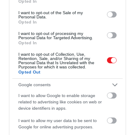
Opted In
use your data for below specified purposes in below Google
consent section.
I want to opt-out of the Sale of my
Personal Data.
Opted In
I want to opt-out of processing my
Personal Data for Targeted Advertising.
Opted In
I want to opt-out of Collection, Use,
Retention, Sale, and/or Sharing of my
Personal Data that Is Unrelated with the
Purposes for which it was collected.
Opted Out
Google consents
I want to allow Google to enable storage
related to advertising like cookies on web or
device identifiers in apps.
2024. MÁRCIUS 15. ● HAMU ÉS GYÉMÁNT
90 százalékkal nőtt az
I want to allow my user data to be sent to
2024 februárjában komoly lélektani határt
Google for online advertising purposes.
albérletek ára Budapesten az
lépett át a hazai albérletpiac: a KSH-