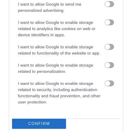
ingatlan.com-lakbérindex alapján a 2015-
elmúlt…
I want to allow Google to send me
ös árakhoz képest megduplázódtak az
personalized advertising.
HAMU ÉS GYÉMÁNT
országos bérleti díjak. Bár Budapesten
I want to allow Google to enable storage
nem volt ilyen súlyos a drágulás, a
related to analytics like cookies on web or
fővárosban bérlők sincsenek könnyű
device identifiers in apps.
helyzetben.
I want to allow Google to enable storage
related to functionality of the website or app.
I want to allow Google to enable storage
related to personalization.
I want to allow Google to enable storage
related to security, including authentication
functionality and fraud prevention, and other
user protection.
CONFIRM