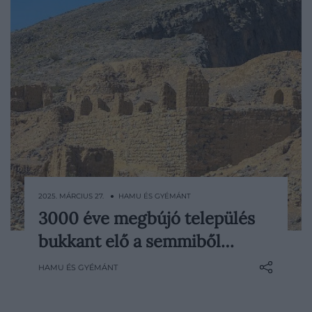
2025. MÁRCIUS 27. ● HAMU ÉS GYÉMÁNT
3000 éve megbújó település
Egy igen figyelemreméltó települést
bukkant elő a semmiből…
tártak fel a régészek Hauts-de-France
régióban. Az onnaingi Escaut Valley
HAMU ÉS GYÉMÁNT
Business Parkban végzett ásatások során
tett jelentős felfedezés egy sűrűn lakott
falut tárt fel, amely a közösségi