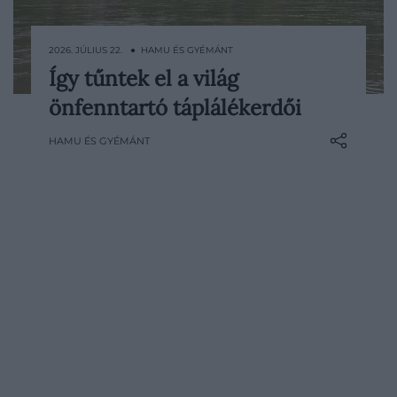
2026. JÚLIUS 22. ● HAMU ÉS GYÉMÁNT
Így tűntek el a világ
Sokáig érintetlen vadonnak tartottuk
önfenntartó táplálékerdői
azokat az erdőket, amelyekben valójában
őslakos közösségek nemzedékei
HAMU ÉS GYÉMÁNT
formálták a növényzetet. Hasznos fákat
ültettek, tüzet alkalmaztak a táj
megújítására, termékeny talajt hoztak
létre, és olyan rendszereket tartottak…