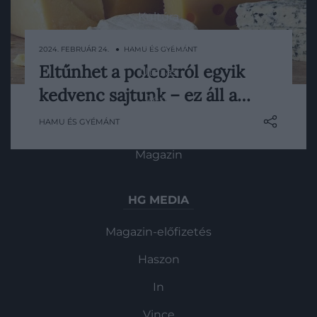
Kultúra
Tudomány
2024. FEBRUÁR 24. ● HAMU ÉS GYÉMÁNT
Eltűnhet a polcokról egyik
Utazás
A camembert a világ egyik
kedvenc sajtunk – ez áll a…
legnépszerűbb sajtjának számít, de
Pénz
banális okból most mégis eltűnhet a
HAMU ÉS GYÉMÁNT
Gasztronómia
polcokról. Ráadásul nem ez az egyetlen
sajt, amit „kihalás” fenyeget.
Magazin
HG MEDIA
Magazin-előfizetés
Haszon
In
Vince