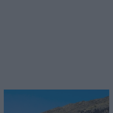
értékű bankjegy is forgalomban van
belőle. A világ legerősebb…