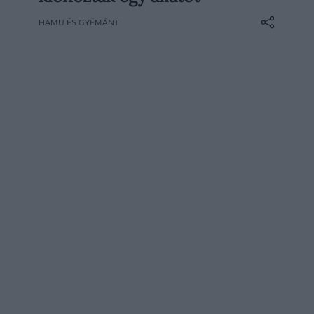
bravúr segít majd a kasmírgyapjáért
HAMU ÉS GYÉMÁNT
nagyra becsült állat szélesebb körű
tenyésztési törekvéseinek
támogatásában.