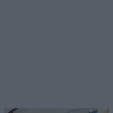
tevékenységek, köztük nagy étkezések
központjaként szolgálhatott. A késő…