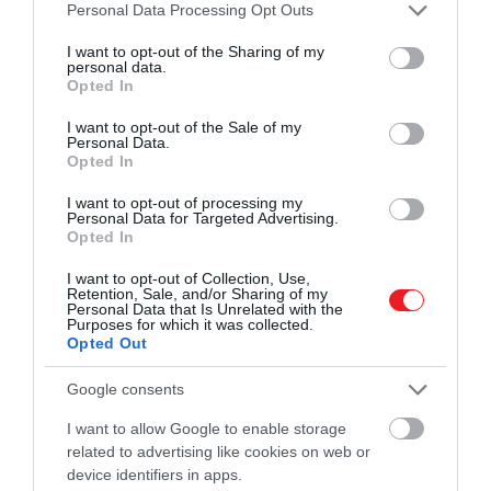
Please note that this website/app uses one or more Google
Magyarországon ugyanakkor a magányosságot
Personal Data Processing Opt Outs
services and may gather and store information including but
sokkal inkább egyéni problémának tekintették a
not limited to your visit or usage behaviour. You may click to
I want to opt-out of the Sharing of my
felmérésben részt vevő válaszadók, míg más
personal data.
grant or deny consent to Google and its third-party tags to
Opted In
országokban inkább társadalmi problémaként
use your data for below specified purposes in below Google
kezelték.
consent section.
I want to opt-out of the Sale of my
Personal Data.
Marija Gabriel
innovációért, kutatásért, kultúráért,
Opted In
oktatásért és ifjúságért felelős európai uniós biztos
I want to opt-out of processing my
azt mondta, hogy az új jelentés alapján átfogóbb
Personal Data for Targeted Advertising.
Opted In
elemzőmunka indulhat annak érdekében, hogy
Európa maradéktalanul megértse és kezelni tudja a
I want to opt-out of Collection, Use,
magányosság és a társadalmi elszigeteltség
Retention, Sale, and/or Sharing of my
Personal Data that Is Unrelated with the
problémáját.
Purposes for which it was collected.
Opted Out
A jelentés szerint a koronavírus-járvány drámai
Google consents
módon alakította át az európaiak életét és
társadalmi szokásait.
I want to allow Google to enable storage
related to advertising like cookies on web or
A kutatások azt mutatják, hogy a magány és a
device identifiers in apps.