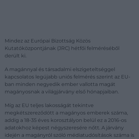
Mindez az Európai Bizottság Közös
Kutatóközpontjának (JRC) hétfői felméréséből
derült ki.
A magánnyal és társadalmi elszigeteltséggel
kapcsolatos legújabb uniós felmérés szerint az EU-
ban minden negyedik ember vallotta magát
magányosnak a világjárvány első hónapjaiban.
Míg az EU teljes lakosságát tekintve
megkétszereződött a magányos emberek száma,
addig a 18-35 éves korosztályon belül ez a 2016-os
adatokhoz képest négyszeresére nőtt. A járvány
idején a magányról szóló médiatudósítások száma is