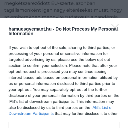
megkétszereződött EU-szerte, azonban
tagállamonként igen nagy eltéréseket mutat, hogy
az emberekben mennyire tudatosult a pandémia
magányosságra gyakorolt hatása - közölte az MTI a
hamuesgyemant.hu -
Do Not Process My Personal
felmérés eredményét.
Information
Az országspecifikus adatok azt mutatják, hogy a
If you wish to opt-out of the sale, sharing to third parties, or
magányos emberek társadalmi aránya több mint 15
processing of your personal or sensitive information for
százalékponttal nőtt Bulgáriában, Észtországban,
targeted advertising by us, please use the below opt-out
Franciaországban, Németországban,
section to confirm your selection. Please note that after your
Lengyelországban, Portugáliában és
opt-out request is processed you may continue seeing
Svédországban.
interest-based ads based on personal information utilized by
us or personal information disclosed to third parties prior to
your opt-out. You may separately opt-out of the further
Ezzel szemben Belgiumban, Horvátországban,
disclosure of your personal information by third parties on the
Csehországban, Görögországban, Magyarországon,
IAB’s list of downstream participants. This information may
Romániában és Spanyolországban ez kevesebb
also be disclosed by us to third parties on the
IAB’s List of
mint 10 százalékpontos növekedést mutatott
Downstream Participants
that may further disclose it to other
ugyanebben az időszakban.
third parties.