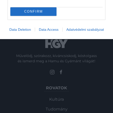
Olcsó kisautó előzte meg a Teslát – ezek a
legnépszerűbb új…
CONFIRM
Data Deletion
Data Access
Adatvédelmi szabályzat
Művelődj, szórakozz, kíváncsiskodj, kóstolgass
és ismerd meg a Hamu és Gyémánt világát!
ROVATOK
Kultúra
Tudomány