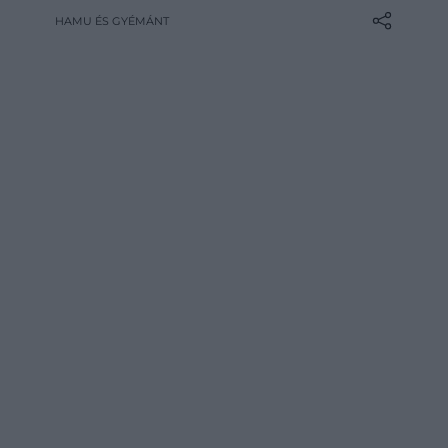
megválasztott zöldike még ennél is
HAMU ÉS GYÉMÁNT
többet tehet hozzá az életünkhöz: a NASA
kutatása szerint egyes szobanövények
kiválóan tisztítják a levegőt.