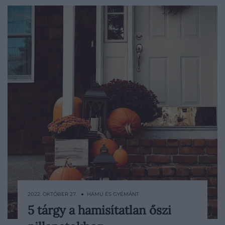
2022. OKTÓBER 27. ● HAMU ÉS GYÉMÁNT
5 tárgy a hamisítatlan őszi
Rémisztő jelmezek, különleges dekoráció,