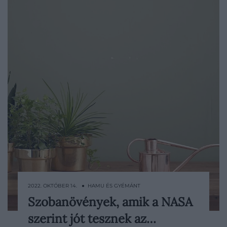
2022. OKTÓBER 14. ● HAMU ÉS GYÉMÁNT
Szobanövények, amik a NASA
A szép növény kiváló dísze lehet
szerint jót tesznek az…
otthonunknak, azonban a jól