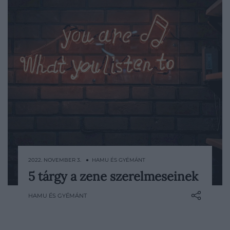
2022. NOVEMBER 3. ● HAMU ÉS GYÉMÁNT
5 tárgy a zene szerelmeseinek
Tudományosan bizonyított tény, hogy a
kellemes dallamok jó hatással vannak a
HAMU ÉS GYÉMÁNT
hangulatunkra. Míg a popzene
nyitottságra sarkall, addig a klasszikusok