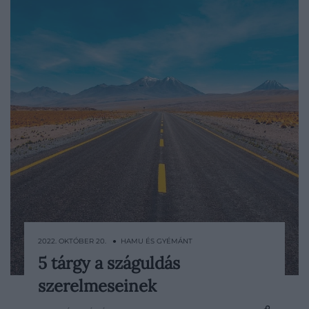
2022. OKTÓBER 20. ● HAMU ÉS GYÉMÁNT
5 tárgy a száguldás
A későbbi fanatikusoknál már egész korán
szerelmeseinek
kialakul az autók iránti fékezhetetlen
vonzalom, majd – sok esetben – társul