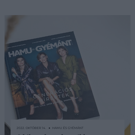
2022. OKTÓBER 14. ● HAMU ÉS GYÉMÁNT