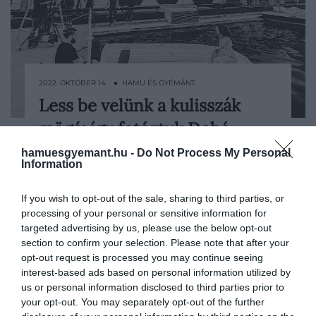
2022. OKTÓBER 14. ● HAMU ÉS GYÉMÁNT
Less be velünk a kulisszák
Hibázni nem csupán lehet, de olykor talán
mögé: így fotóztuk Dobó
szükséges is. Hiszen miből tanul az
ember, ha nem a váratlan helyzetekből?
Katát…
hamuesgyemant.hu -
Do Not Process My Personal
Information
Apró Anna, Dobó Kata, Lékai Máté és
HAMU ÉS GYÉMÁNT
Rófusz Ferenc saját tapasztalásaikon
keresztül mesélik el, hogyan állnak a
If you wish to opt-out of the sale, sharing to third parties, or
processing of your personal or sensitive information for
gikszerekhez, amiket az élet dob eléjük.
targeted advertising by us, please use the below opt-out
section to confirm your selection. Please note that after your
opt-out request is processed you may continue seeing
interest-based ads based on personal information utilized by
us or personal information disclosed to third parties prior to
your opt-out. You may separately opt-out of the further