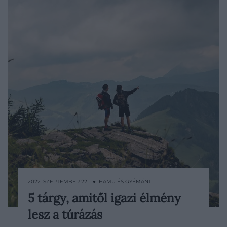
2022. SZEPTEMBER 22. ● HAMU ÉS GYÉMÁNT
5 tárgy, amitől igazi élmény
Amikor a hegyek hívnak, akkor menni
lesz a túrázás
kell! Egy kellemes kirándulás a