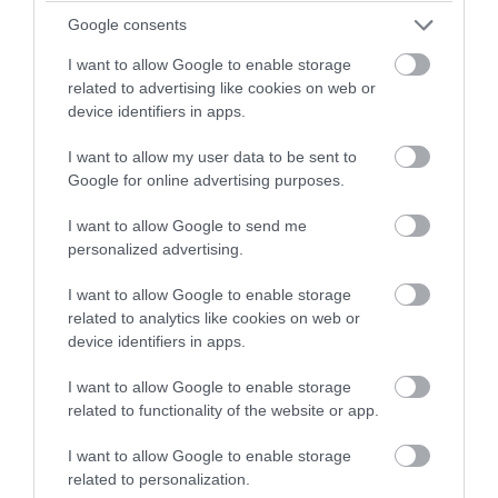
Google consents
I want to allow Google to enable storage
related to advertising like cookies on web or
device identifiers in apps.
I want to allow my user data to be sent to
Google for online advertising purposes.
I want to allow Google to send me
personalized advertising.
2022. OKTÓBER 14. ● HAMU ÉS GYÉMÁNT
5 film, aminek hatására
I want to allow Google to enable storage
Romantika, kaland, fantasy, akció: számos
azonnal indulni akarsz
related to analytics like cookies on web or
alkotót ihletett már meg Skócia szépsége,
device identifiers in apps.
és ábrázolta úgy a vidéket a mozivásznon,
Skóciába
hogy azonnal kedvet kapjunk annak
I want to allow Google to enable storage
HAMU ÉS GYÉMÁNT
felfedezésére. Ezek közül ajánlunk most
related to functionality of the website or app.
ötöt.
I want to allow Google to enable storage
related to personalization.