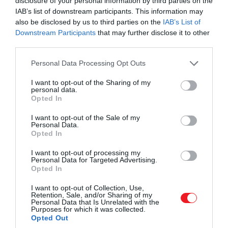
disclosure of your personal information by third parties on the
IAB’s list of downstream participants. This information may
also be disclosed by us to third parties on the
IAB’s List of
Downstream Participants
that may further disclose it to other
third parties.
Please note that this website/app uses one or more Google
Personal Data Processing Opt Outs
services and may gather and store information including but
not limited to your visit or usage behaviour. You may click to
I want to opt-out of the Sharing of my
personal data.
grant or deny consent to Google and its third-party tags to
Opted In
use your data for below specified purposes in below Google
consent section.
I want to opt-out of the Sale of my
Personal Data.
Opted In
I want to opt-out of processing my
Personal Data for Targeted Advertising.
Opted In
I want to opt-out of Collection, Use,
Retention, Sale, and/or Sharing of my
Personal Data that Is Unrelated with the
Purposes for which it was collected.
Opted Out