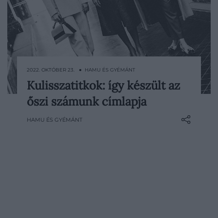
2022. OKTÓBER 23. ● HAMU ÉS GYÉMÁNT
Kulisszatitkok: így készült az
Igazi médiatörténeti pillanat volt, amikor a
őszi számunk címlapja
hazai híradózás három generációjának
képviselőit ültettük egy kanapéra Endrei
HAMU ÉS GYÉMÁNT
Judit, Erős Antónia és Stohl Luca
személyében. Hatalmas lelkesedéssel
üdvözölték egymást, s szinte azonnal
sztorizni kezdtek. Anélkül, hogy
elárulnánk minden titkot, egy kis…