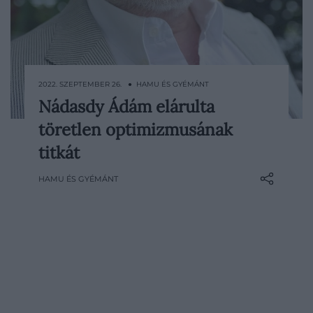
2022. SZEPTEMBER 26. ● HAMU ÉS GYÉMÁNT
Nádasdy Ádám elárulta
Egy nyelvészprofesszor, aki gyermeki
töretlen optimizmusának
kíváncsisággal szemléli a világot. Egy
műfordító, aki nemcsak Shakespeare-t, de
titkát
Katona Józsefet is segít megérteni.
HAMU ÉS GYÉMÁNT
Nádasdy Ádám családi emlékekről, a
művészet igazi céljáról és töretlen
optimizmusról mesél.