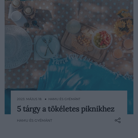
2023. MÁJUS 18. ● HAMU ÉS GYÉMÁNT
5 tárgy a tökéletes piknikhez
Végre elérkezett a szabadtéri étkezések
szezonja, egy jó pikniknek pedig senki
HAMU ÉS GYÉMÁNT
sem tud ellenállni. Mindegy, hogy a saját
kertünkben, vagy egy autós kirándulás