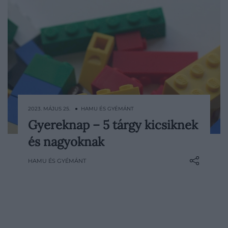
2023. MÁJUS 25. ● HAMU ÉS GYÉMÁNT
Gyereknap – 5 tárgy kicsiknek
Május utolsó vasárnapján ahogy minden
és nagyoknak
évben, idén is a gyerekeké a főszerep.
Ezúttal olyan nem mindennapi tárgyakat
HAMU ÉS GYÉMÁNT
gyűjtöttünk össze, amelyek garantáltan
mosolyt csalnak a megajándékozottak
arcára.