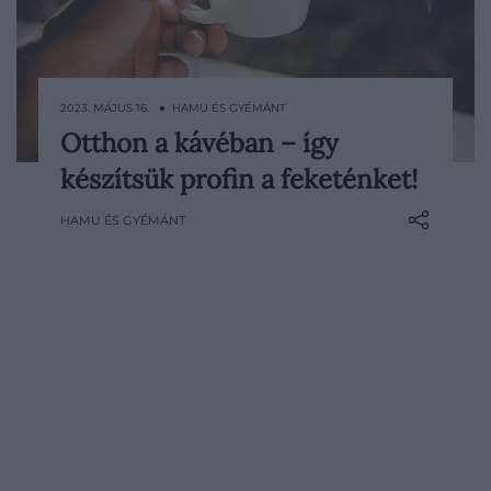
2023. MÁJUS 16. ● HAMU ÉS GYÉMÁNT
Otthon a kávéban – így
Lehet szeretettel, lehet lelazulva, lehet
készítsük profin a feketénket!
tudományosan és lehet lustán – ha az
ember szereti a jó kávét, nem árt, ha
HAMU ÉS GYÉMÁNT
maga is el tudja készíteni. A tavaszi Hamu
és Gyémánt magazinban segítünk
eligazodni az eszközök rengetegében!
Bánlaki D. Stella írása.