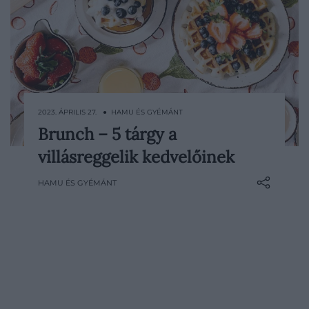
2023. ÁPRILIS 27. ● HAMU ÉS GYÉMÁNT
Brunch – 5 tárgy a
Reggelizz úgy, mint egy király – tartja a
villásreggelik kedvelőinek
mondás. A reggelit és az ebédet
kombináló brunch-csal pedig még
HAMU ÉS GYÉMÁNT
tovább fokozhatjuk az élményeket.
Adunk pár tippet, hogyan hozhatjuk ki a
legtöbbet ebből a különleges alkalomból.