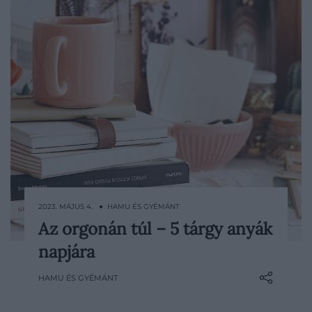
2023. MÁJUS 4. ● HAMU ÉS GYÉMÁNT
Az orgonán túl – 5 tárgy anyák
Nemcsak anyák napján, de ilyenkor
napjára
különösen adja magát az alkalom, hogy
kedveskedjünk annak, akinek olyan sokat
HAMU ÉS GYÉMÁNT
köszönhetünk. Persze tudjuk jól, hogy a
legtöbb édesanyának egy szál virág is