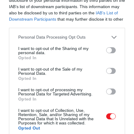
disclosure of your personal information by third parties on the
IAB’s list of downstream participants. This information may
also be disclosed by us to third parties on the
IAB’s List of
Downstream Participants
that may further disclose it to other
third parties.
Please note that this website/app uses one or more Google
Personal Data Processing Opt Outs
services and may gather and store information including but
not limited to your visit or usage behaviour. You may click to
I want to opt-out of the Sharing of my
personal data.
grant or deny consent to Google and its third-party tags to
Opted In
use your data for below specified purposes in below Google
consent section.
I want to opt-out of the Sale of my
Personal Data.
Opted In
I want to opt-out of processing my
Personal Data for Targeted Advertising.
2023. MÁJUS 9. ● HAMU ÉS GYÉMÁNT
Opted In
Ilyen még nem volt:
Több mint 7 órán keresztül zajló
I want to opt-out of Collection, Use,
hamarosan egész napos
előadások, 4 kiemelt előadó a Budapesti
Retention, Sale, and/or Sharing of my
Personal Data that Is Unrelated with the
Kongresszusi Központ 6 termében – ezek
előadás-sorozatot…
Purposes for which it was collected.
Opted Out
várják mindazokat, akik jegyet váltanak dr.