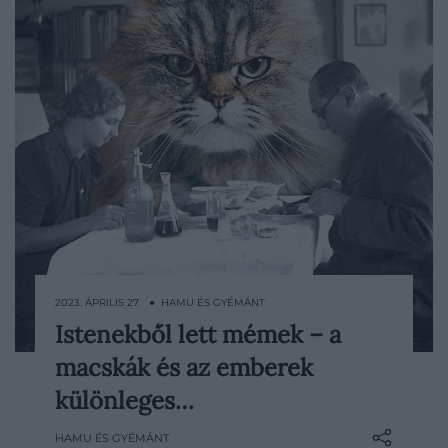
2023. ÁPRILIS 27. ● HAMU ÉS GYÉMÁNT
Istenekből lett mémek – a
Számtalan híres macskával tudnánk
macskák és az emberek
példálózni a popkultúrából, akiket
határozottan nem túl bájos
különleges…
sztereotípiákkal ruháztak fel az évek
HAMU ÉS GYÉMÁNT
során. De valóban ennyire szélsőséges