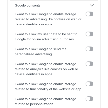
HAMU ÉS GYÉMÁNT
Máté Gábor első, egész napos hazai
Google consents
rendezvényére, amelyen az előadások
mellett workshopok, könyvvásár és
I want to allow Google to enable storage
filmvetítés is segít abban, hogy…
related to advertising like cookies on web or
device identifiers in apps.
I want to allow my user data to be sent to
Google for online advertising purposes.
I want to allow Google to send me
personalized advertising.
I want to allow Google to enable storage
related to analytics like cookies on web or
device identifiers in apps.
I want to allow Google to enable storage
related to functionality of the website or app.
I want to allow Google to enable storage
related to personalization.