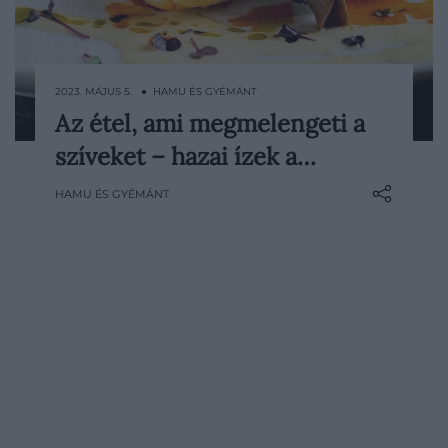
2023. MÁJUS 5. ● HAMU ÉS GYÉMÁNT
Az étel, ami megmelengeti a
Vadonatúj étlappal és valódi hazai ízekkel
szíveket – hazai ízek a…
várja vendégeit a Párisi Passage étterem.
Minőségi magyar alapanyagokkal,
HAMU ÉS GYÉMÁNT
letisztult tálalással és gondosan
összeválogatott menüsorral készül az
étterem a tavaszi időszakra, mindezt a
több mint harminc éves szakmai tudással
rendelkező Lutz Lajos executive…