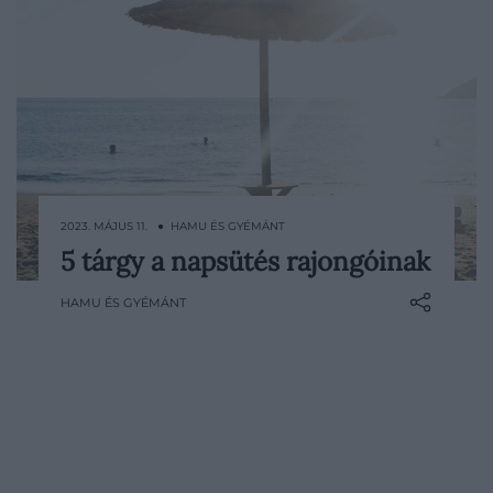
2023. MÁJUS 11. ● HAMU ÉS GYÉMÁNT
5 tárgy a napsütés rajongóinak
Az idei strand- és a fagyiszezon már
elkezdődött, pár hét múlva pedig a
HAMU ÉS GYÉMÁNT
naptárak szerint is itt a nyár. Segítünk a
felkészülésben azoknak, akik szeretnének
egyszerre biztonságosan és stílusosan
napfürdőzni.