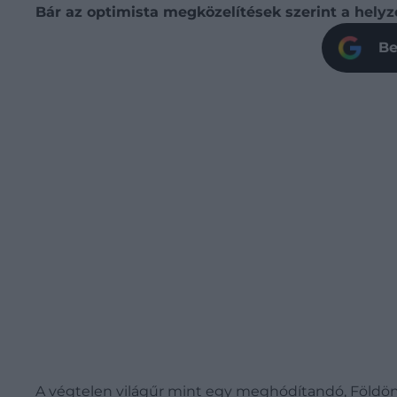
Bár az optimista megközelítések szerint a hely
Be
A végtelen világűr mint egy meghódítandó, Földön 