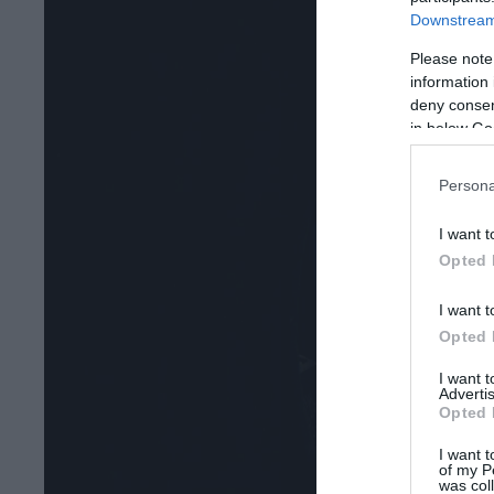
Downstream 
Please note
information 
deny consent
in below Go
Persona
I want t
Opted 
I want t
Opted 
I want 
Advertis
Opted 
I want t
of my P
was col