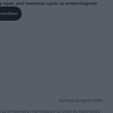
ig olyat, ami hatalmas ugrás az emberiségnek!
Keresőben
Szöveg: Lengyel Csilla
 az emberiség már kirajzott az űrbe, és különböző