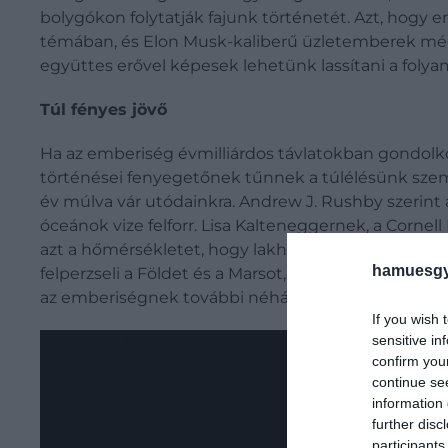
bolygókon folytatják fajunk történetét. Azt, hogy e
témában, és Elon Musk-kaliberű üzletemberek még a 
együttes erővel képesek lehetünk lassítani a foly
Túl fényes jövő
Ha az emberiség évmilliárdos távlatokban gondolko
történései fenyegetőnek tűnnek a túlélésünk szemp
év múlva vár utódainkra. Andrew J. Rushby szerint 
óceánok vize felforr. Lisa Kalteneggernek, a Cornel
azt a hőmérsékletet, hogy lakhatóvá váljon. Hosszú
hamuesgy
felperzseli a Földet és a Marsot, ugyanakkor jó hír, 
az emberiségnek további néhány százmillió évet.
If you wish 
sensitive in
confirm you
continue se
information 
further disc
participants