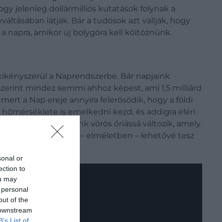
gy jelenleg dollármilliós kutatások folynak a
ltásában látják. Bár a tudósok azt vallják, hogy
 napra, amikor új bolygóra kell költöznünk.
kikényszerül a Naprendszerbe. Bár napjaink
zerint mindez semmi ahhoz képest, ami 1,5 milliárd
ert a Nap ereje annyira felerősödik, hogy a földi
s hőmérséklete is emelkedni kezd, és addigra eléri
en várhatóan a Napunk vörös óriássá változik, amely
ak vízkészleteit, ezzel – elméletben – lehetővé tesz
sonal or
ection to
ou may
 personal
out of the
 downstream
B’s List of