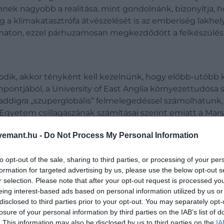
nnek nagyobb a realitása, mint gondolnánk, bizonyítja, ho
klímakatasztrófa átvészelését is az emberiség lakhelyvá
amaton, ezzel párhuzamosan megkezdődött a felkészülés a
dik, akkor tényként kell kezelnünk, hogy előbb-utóbb 
ontjából, a University of East Anglia környezettudósa s
addigra „szuperglobális” felmelegedéssel számolhatunk, m
l Egyetem csillagászának számításai szerint emiatt a Mar
 távú megoldást azonban ez sem feltétlenül jelent, hisz
emant.hu -
Do Not Process My Personal Information
hogy felolvasztja a Jupiter és a Szaturnusz jeges holdjain
to opt-out of the sale, sharing to third parties, or processing of your per
formation for targeted advertising by us, please use the below opt-out s
r selection. Please note that after your opt-out request is processed y
eing interest-based ads based on personal information utilized by us or
disclosed to third parties prior to your opt-out. You may separately opt-
losure of your personal information by third parties on the IAB’s list of
. This information may also be disclosed by us to third parties on the
IA