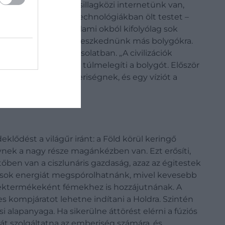
: ma gyakorlatilag csillagközi internetünk van,
nban a leszármazott technológiákban ölt testet –
uk alkalmazni, ha valami okból kifolyólag sok
-utóbb tovább kell terjeszkednünk más bolygókra.
tók a jövővel kapcsolatban. „A civilizációk
chnológiai fejlődés túlmelegíti a bolygót. Először
 ügyet adjon az emberiségnek, és egy víziót a
nak.”
eklődést a világűr iránt: a Föld körül keringő
ynek a nagy része magánkézben van. Ezt erősíti,
őben van a ciszlunáris gazdaság, azaz az égitestek
, sok energiát megspórolhatnánk, mivel kevesebb
lléktermékeként fémekhez is hozzájutnának. A
 kompjáratot lehetne indítani a Holdra. Szintén
 alapanyaga. Ha sikerülne áttörést elérni a fúziós
át szolgáltatna az emberiség számára, és