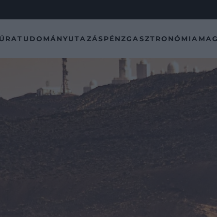
TÚRA
TUDOMÁNY
UTAZÁS
PÉNZ
GASZTRONÓMIA
MAG