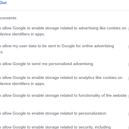
Out
consents
o allow Google to enable storage related to advertising like cookies on
evice identifiers in apps.
o allow my user data to be sent to Google for online advertising
s.
to allow Google to send me personalized advertising.
o allow Google to enable storage related to analytics like cookies on
evice identifiers in apps.
o allow Google to enable storage related to functionality of the website
bb okból is várható, hogy a közeljövőben újabb lendülete
o allow Google to enable storage related to personalization.
 főmunkatársa, jövőkutató. – Míg régebben az űr a nag
nk hasznosítani, legyen ez a Naprendszerben a kisbolygó
o allow Google to enable storage related to security, including