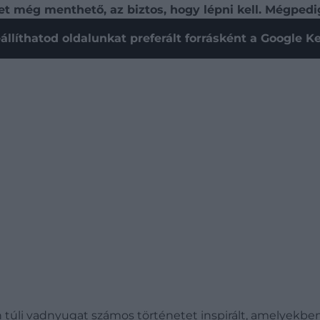
zet még menthető, az biztos, hogy lépni kell. Mégped
állíthatod oldalunkat preferált forrásként a Google 
túli vadnyugat számos történetet inspirált, amelyekben