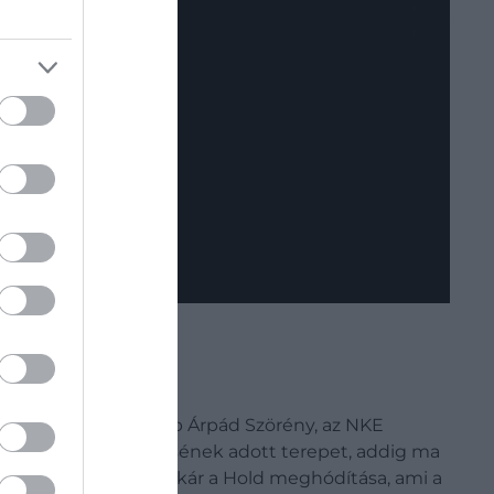
t kap – mondja dr. Rab Árpád Szörény, az NKE
yhatalmak versengésének adott terepet, addig ma
k bányászása, vagy akár a Hold meghódítása, ami a