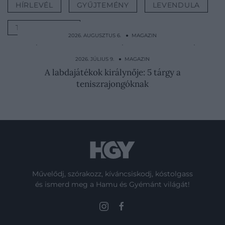
HÍRLEVÉL
GYŰJTEMÉNY
LEVENDULA
TÁRGYAJÁNLÓ
2026. AUGUSZTUS 6. ● MAGAZIN
Rázva, nem keverve: 5 tárgy, ami stílusossá
varázsolja az…
2026. JÚLIUS 9. ● MAGAZIN
A labdajátékok királynője: 5 tárgy a
teniszrajongóknak
Művelődj, szórakozz, kíváncsiskodj, kóstolgass
és ismerd meg a Hamu és Gyémánt világát!