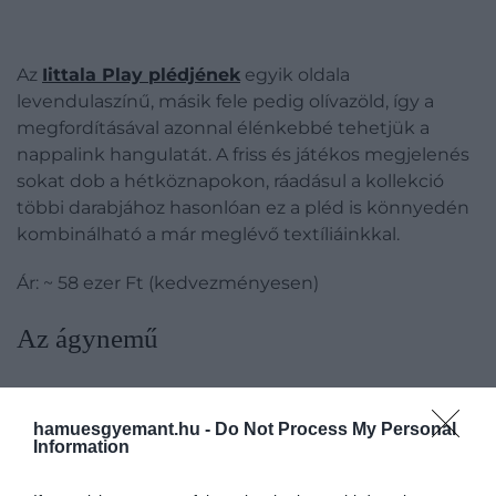
Az
Iittala Play plédjének
egyik oldala
levendulaszínű, másik fele pedig olívazöld, így a
megfordításával azonnal élénkebbé tehetjük a
nappalink hangulatát. A friss és játékos megjelenés
sokat dob a hétköznapokon, ráadásul a kollekció
többi darabjához hasonlóan ez a pléd is könnyedén
kombinálható a már meglévő textíliáinkkal.
Ár: ~ 58 ezer Ft (kedvezményesen)
​Az ágynemű
hamuesgyemant.hu -
Do Not Process My Personal
Information