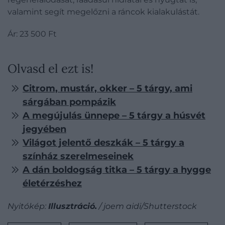
valamint segít megelőzni a ráncok kialakulástát.
Ár: 23 500 Ft
Olvasd el ezt is!
Citrom, mustár, okker – 5 tárgy, ami
sárgában pompázik
A megújulás ünnepe – 5 tárgy a húsvét
jegyében
Világot jelentő deszkák – 5 tárgy a
színház szerelmeseinek
A dán boldogság titka – 5 tárgy a hygge
életérzéshez
Nyitókép:
Illusztráció.
/ joem aidi/Shutterstock