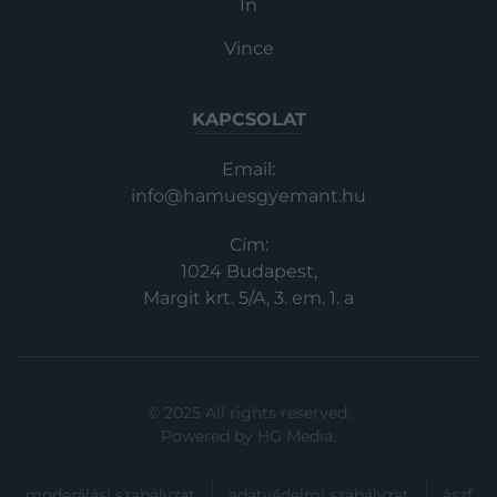
In
Vince
KAPCSOLAT
Email:
info@hamuesgyemant.hu
Cím:
1024 Budapest,
Margit krt. 5/A, 3. em. 1. a
© 2025 All rights reserved.
Powered by
HG Media
.
moderálási szabályzat
adatvédelmi szabályzat
ászf