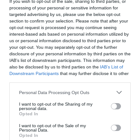
If you wish to opt-out of the sale, sharing to third parties, or
processing of your personal or sensitive information for
targeted advertising by us, please use the below opt-out
section to confirm your selection. Please note that after your
opt-out request is processed you may continue seeing
interest-based ads based on personal information utilized by
us or personal information disclosed to third parties prior to
your opt-out. You may separately opt-out of the further
disclosure of your personal information by third parties on the
IAB’s list of downstream participants. This information may
also be disclosed by us to third parties on the
IAB’s List of
Downstream Participants
that may further disclose it to other
third parties.
Please note that this website/app uses one or more Google
Fotó:
Harrods
Personal Data Processing Opt Outs
services and may gather and store information including but
not limited to your visit or usage behaviour. You may click to
I want to opt-out of the Sharing of my
A
Schlossberg luxuságyneműje
a gyakran csak
personal data.
grant or deny consent to Google and its third-party tags to
svájci szaténként emlegetett finom pamutból
Opted In
use your data for below specified purposes in below Google
készült, és mind látványa, mind tapintása azonnal
consent section.
I want to opt-out of the Sale of my
harmóniát hoz az otthonunkba. Puha, friss és
Personal Data.
selymes érzés a bőrön, ráadásul anyaga annyira
Opted In