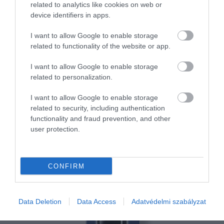
related to analytics like cookies on web or
A
Bottega Veneta
100% bőrből készült lila
device identifiers in apps.
válltáskája értékében és anyaghasználatában is
kifejezetten tartós – ezt bizonyítja az is, hogy a
I want to allow Google to enable storage
piacon szinte már csak használt, mégis lényegében
related to functionality of the website or app.
tökéletes állapotú darabokat lehet találni. A
I want to allow Google to enable storage
praktikus kiegészítőben minden elfér, amire egy
related to personalization.
stílusos estén szükségünk lehet.
I want to allow Google to enable storage
Ár: ~ 351 ezer Ft
related to security, including authentication
functionality and fraud prevention, and other
​Az éjszakai szérum
user protection.
CONFIRM
Data Deletion
Data Access
Adatvédelmi szabályzat