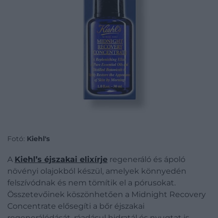
Fotó:
Kiehl's
A
Kiehl’s éjszakai elixírje
regeneráló és ápoló
növényi olajokból készül, amelyek könnyedén
felszívódnak és nem tömítik el a pórusokat.
Összetevőinek köszönhetően a Midnight Recovery
Concentrate elősegíti a bőr éjszakai
regenerálódását, ráadásul hidratál és nyugtat is,