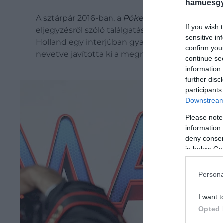
hamuesgy
A sztárpár 2016-ban, a
Pókember: Hazatérés
fo
If you wish 
eljegyzésről szóló találgatások tavaly erősödtek
sensitive in
Holland egy interjúban gyakorlatilag meg is erő
confirm you
nevetve javította ki a megnevezést menyasszo
continue se
information 
further disc
participants
Downstream 
Please note
information 
deny consent
in below Go
Persona
I want t
Opted 