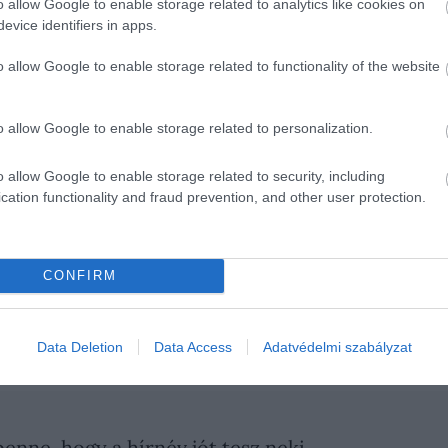
o allow Google to enable storage related to analytics like cookies on
el-filmekben Peter Parker és MJ szerepében már két fol
evice identifiers in apps.
pider-Man: Brand New Day
, majd
Christopher Nolan
O
o allow Google to enable storage related to functionality of the website
szerepel Christopher Nolan új filmjében
o allow Google to enable storage related to personalization.
o allow Google to enable storage related to security, including
cation functionality and fraud prevention, and other user protection.
vetkezetesen óvják a magánéletüket, ritkán beszélnek 
 Holland egy korábbi interjúban úgy fogalmazott:
CONFIRM
ami valaha történt velem. Amikor a forgatáson eg
Data Deletion
Data Access
Adatvédelmi szabályzat
g egy összenézés, és már tudjuk, hogy később me
enne, hogy a hírnév jót tesz neki