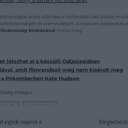
 biztonságos érzés számára a Hollanddal való közös mun
elkötelezettségét és szenvedélyét. A mostani bejelentés 
nyilvánosság kizárásával
hozza meg.
et játszhat el a készülő Odüsszeiában
eiával, amit filmrendező még nem kísérelt meg
ét a Pókemberben Kate Hudson
/Getty Images
SKÜVŐ
HÁZASSÁG
jd egyik napról a
Megsebezte 