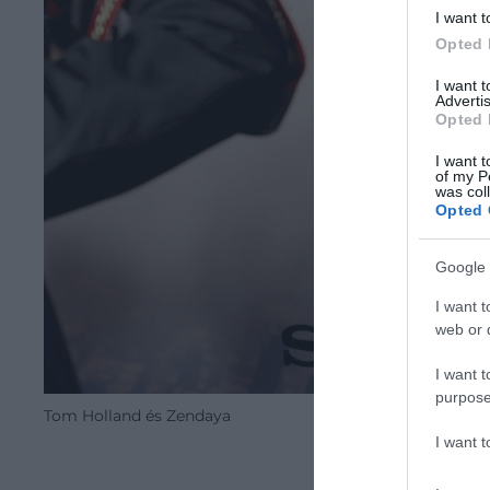
I want t
Opted 
I want 
Advertis
Opted 
I want t
of my P
was col
Opted 
Google 
I want t
web or d
I want t
purpose
Tom Holland és Zendaya
I want 