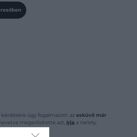
Keresőben
d kérdésére úgy fogalmazott: az
esküvő már
h nevetve megerősítette azt,
írja
a Variety.