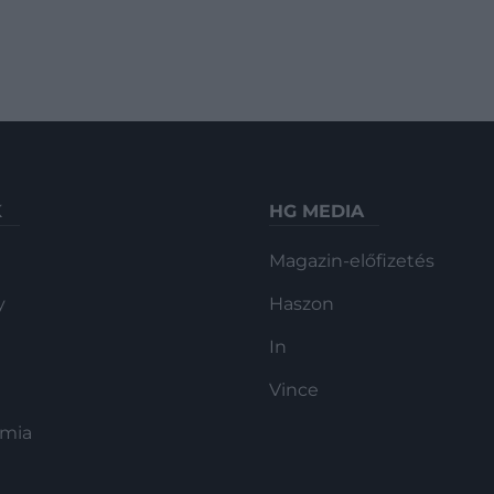
K
HG MEDIA
Magazin-előfizetés
y
Haszon
In
Vince
ómia