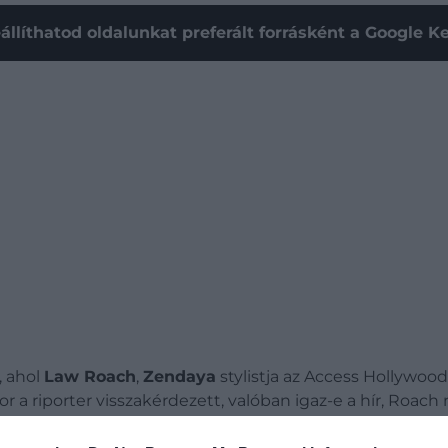
állíthatod oldalunkat preferált forrásként a Google 
, ahol
Law Roach
,
Zendaya
stylistja az Access Hollywoo
kor a riporter visszakérdezett, valóban igaz-e a hír, Roac