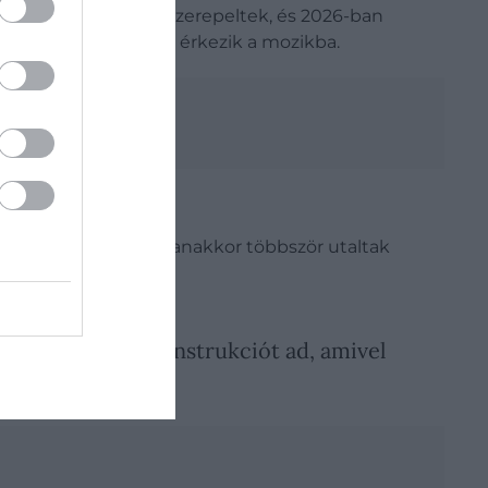
ytatásban is együtt szerepeltek, és 2026-ban
düsszeia
című filmje érkezik a mozikba.
kapcsolatukról. Ugyanakkor többször utaltak
y rendező olyan instrukciót ad, amivel
gbeszéljük.