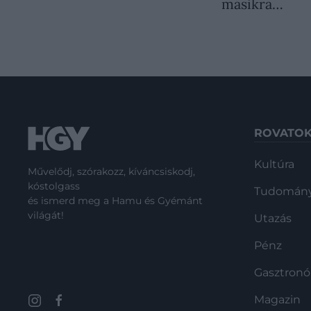
másikra…
ROVATO
Kultúra
Művelődj, szórakozz, kíváncsiskodj,
kóstolgass
Tudomán
és ismerd meg a Hamu és Gyémánt
világát!
Utazás
Pénz
Gasztron
Magazin