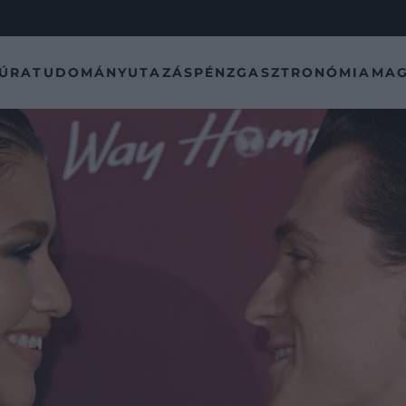
TÚRA
TUDOMÁNY
UTAZÁS
PÉNZ
GASZTRONÓMIA
MAG