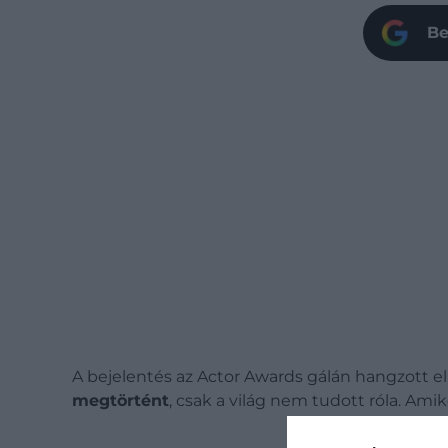
Be
A bejelentés az Actor Awards gálán hangzott el
megtörtént
, csak a világ nem tudott róla. Ami