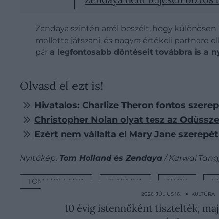
Zendaya szintén arról beszélt, hogy különösen
mellette játszani, és nagyra értékeli partnere 
pár
a legfontosabb döntéseit továbbra is a 
Olvasd el ezt is!
Hivatalos: Charlize Theron fontos szerep
Christopher Nolan olyat tesz az Odüssz
Ezért nem vállalta el Mary Jane szerep
Nyitókép:
Tom Holland és Zendaya
/ Karwai Tang
TOM HOLLAND
ZENDAYA
TITOK
E
2026. JÚLIUS 16. ● KULTÚRA
10 évig istennőként tisztelték, ma