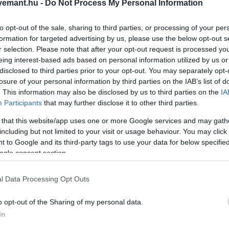
emant.hu -
Do Not Process My Personal Information
rgatásán ismerkedett meg, kapcsolatukat azonban csak 20
to opt-out of the sale, sharing to third parties, or processing of your per
 fel, amikor
Zendaya
a Golden Globe-gálán egy
feltűnő 
formation for targeted advertising by us, please use the below opt-out s
sítette az eljegyzést: amikor egy újságíró barátnőjeként h
r selection. Please note that after your opt-out request is processed y
nyra.
eing interest-based ads based on personal information utilized by us or
disclosed to third parties prior to your opt-out. You may separately opt-
losure of your personal information by third parties on the IAB’s list of
. This information may also be disclosed by us to third parties on the
IA
Participants
that may further disclose it to other third parties.
 that this website/app uses one or more Google services and may gath
including but not limited to your visit or usage behaviour. You may click 
 to Google and its third-party tags to use your data for below specifi
ogle consent section.
l Data Processing Opt Outs
o opt-out of the Sharing of my personal data.
In