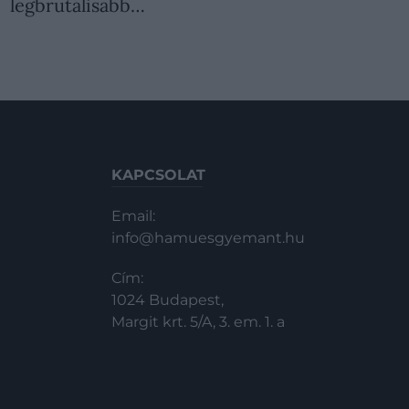
legbrutálisabb…
KAPCSOLAT
Email:
info@hamuesgyemant.hu
Cím:
1024 Budapest,
Margit krt. 5/A, 3. em. 1. a