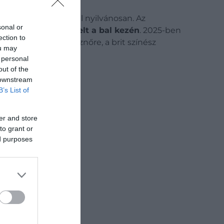
21-ben vállalták fel nyilvánosan. Az
sonal or
gyémántgyűrűt viselt a bal kezén
. 2025-ben
ection to
ivatkozott a színésznőre, a brit színész
ou may
 personal
out of the
 downstream
B’s List of
er and store
to grant or
ed purposes