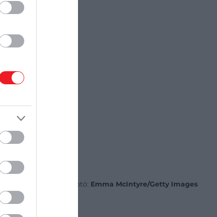
Fotó:
Emma McIntyre/Getty Images