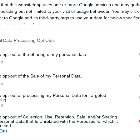
 that this website/app uses one or more Google services and may gath
including but not limited to your visit or usage behaviour. You may click 
 to Google and its third-party tags to use your data for below specifi
ogle consent section.
nett
, Zendaya ikonikus karaktere az HBO kultsorozatába
l Data Processing Opt Outs
zára ígérik. A készítők szerint a történet időben előre 
 izgalmas név is csatlakozik a stábhoz, köztük
Rosalía
,
M
o opt-out of the Sharing of my personal data.
rozóbb darabja volt, most pedig minden adott ahhoz, hog
In
o opt-out of the Sale of my Personal Data.
In
.
to opt-out of processing my Personal Data for Targeted
ing.
ogat:
Christopher Nolan
új, monumentális adaptációjába
In
irén
megformálója is lehet. Nolan filmje az eposz modern
o opt-out of Collection, Use, Retention, Sale, and/or Sharing
zus stílusban. Zendaya mellett vőlegénye,
Tom Hollan
ersonal Data that Is Unrelated with the Purposes for which it
lected.
Out