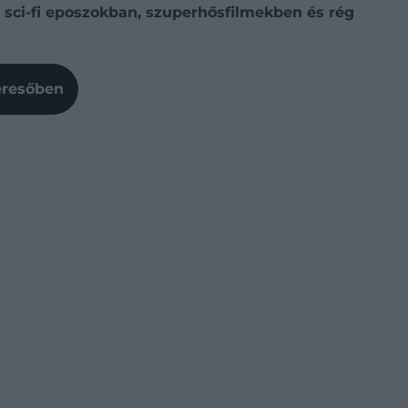
 sci-fi eposzokban, szuperhősfilmekben és rég
Keresőben