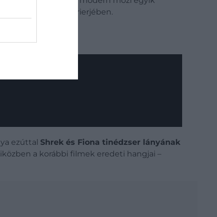
 előző filmekben is a modern mozi egyik
jön ki kettejük karrierjében.
aya ezúttal
Shrek és Fiona tinédzser lányának
miközben a korábbi filmek eredeti hangjai –