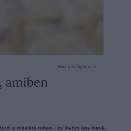
Hamu és Gyémánt
t, amiben
sról a másikra rohan – és jövőre úgy tűnik,