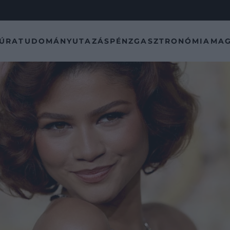
TÚRA
TUDOMÁNY
UTAZÁS
PÉNZ
GASZTRONÓMIA
MAG