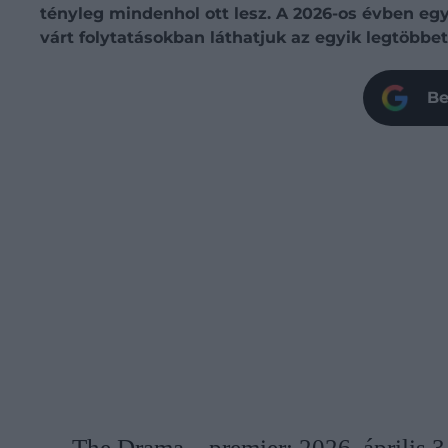
tényleg mindenhol ott lesz. A 2026-os évben eg
várt folytatásokban láthatjuk az egyik legtöbbet
Be
The Drama – premier: 2026. április 3