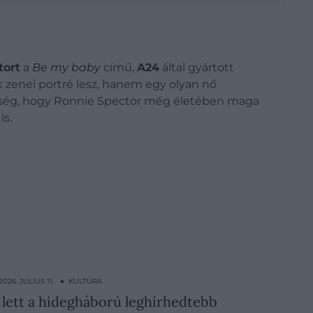
tort
a
Be my baby
című,
A24
által gyártott
k zenei portré lesz, hanem egy olyan nő
esség, hogy Ronnie Spector még életében maga
is.
2026. JÚLIUS 11. ● KULTÚRA
t lett a hidegháború leghírhedtebb