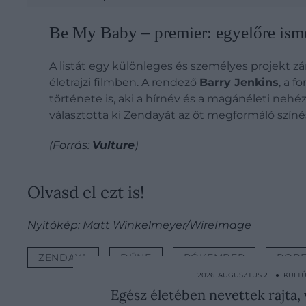
Be My Baby – premier: egyelőre ism
A listát egy különleges és személyes projekt zá
életrajzi filmben. A rendező
Barry Jenkins
, a 
története is, aki a hírnév és a magánéleti n
választotta ki Zendayát az őt megformáló színés
(Forrás:
Vulture
)
Olvasd el ezt is!
Nyitókép: Matt Winkelmeyer/WireImage
ZENDAYA
DŰNE
PÓKEMBER
ROBE
2026. AUGUSZTUS 2. ● KULT
Egész életében nevettek rajta,