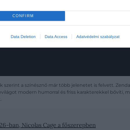
míthatnak. Zendaya és
Timothée Chalamet
párosa már az
 esély megvan rá, hogy a zárófejezet egy korszakot jelöl
CONFIRM
Data Deletion
Data Access
Adatvédelmi szabályzat
 szerint a színésznő már több jelenetet is felvett. Zend
sevilágot modern humorral és friss karakterekkel bővíti, 
.
26-ban, Nicolas Cage a főszerepben