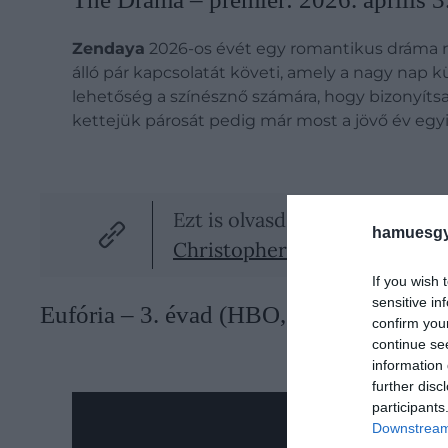
Zendaya
2026-os évét egy romantikus dráma n
álló pár kapcsolatát követi, amely a nagy nap k
lehetőség a színésznő számára, hogy bizonyítsa
kettejük párosát pedig már most a jövő év egy
Ezt is olvasd el!
hamuesgy
Christopher Nolan olyat tesz
If you wish 
sensitive in
Eufória – 3. évad (HBO, 2026 tavasza)
confirm you
continue se
information 
further disc
participants
Downstream 