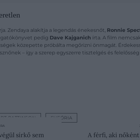
eretlen
rja. Zendaya alakítja a legendás énekesnőt,
Ronnie Spec
forgatókönyvet pedig
Dave Kajganich
írta. A film nemcsa
ehézségek közepette próbálta megőrizni önmagát. Érdek
znőnek – így a szerep egyszerre tisztelgés és felelősség 
RT PATTINSON
EUFÓRIA
ÚRA
 végül sírkő sem
A férfi, aki nőkén