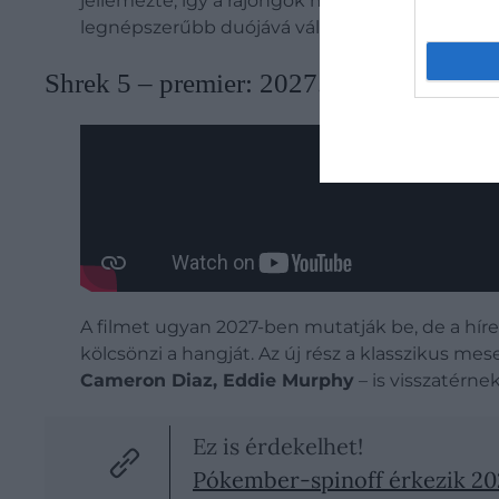
jellemezte, így a rajongók méltó lezárásra szá
legnépszerűbb duójává vált – most pedig minden
Shrek 5 – premier: 2027. június 30.
A filmet ugyan 2027-ben mutatják be, de a hírek
kölcsönzi a hangját. Az új rész a klasszikus me
Cameron Diaz, Eddie Murphy
– is visszatérnek
Ez is érdekelhet!
Pókember-spinoff érkezik 20