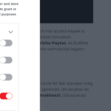
er and store
to grant or
ed purposes
n. A harmadik évadról már az első képek is
ugrik, és érettebb, sötétebb tónusban
arshawn Lynch
és
Trisha Paytas
. Az
Eufória
y újra az év televíziós szenzációja legyen.
n, az
Odüsszeiában
tűnik fel. Bár szerepe még
 újraértelmezésének ígérkezik, látványban és
d
is szerepel, aki
Télemakhoszt
, Odüsszeusz