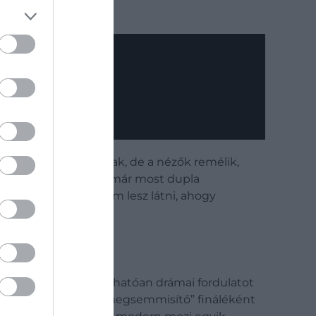
er és MJ útjai elváltak, de a nézők remélik,
a 2026-ban, és sokan már most dupla
 számára igazi jutalom lesz látni, ahogy
armadik részben várhatóan drámai fordulatot
epikus és érzelmileg megsemmisítő” fináléként