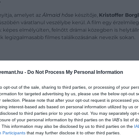
yitja, amelyet az
Álmaid hőse
készítője,
Kristoffer Borgl
üszöbén váratlanul veszélybe kerül. A film egy érzelmile
: képes elmélyülten, felnőtt drámai közegben is helytál
ik legizgalmasabb filmes találkozásának nevezik sokan.
emant.hu -
Do Not Process My Personal Information
 az Odüsszeiával, amit filmrendező még nem kísé
to opt-out of the sale, sharing to third parties, or processing of your per
formation for targeted advertising by us, please use the below opt-out s
r selection. Please note that after your opt-out request is processed y
eing interest-based ads based on personal information utilized by us or
disclosed to third parties prior to your opt-out. You may separately opt-
losure of your personal information by third parties on the IAB’s list of
. This information may also be disclosed by us to third parties on the
IA
Participants
that may further disclose it to other third parties.