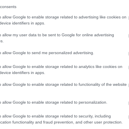
úlius 31.
consents
o allow Google to enable storage related to advertising like cookies on
evice identifiers in apps.
o allow my user data to be sent to Google for online advertising
s.
to allow Google to send me personalized advertising.
el
új
Pókember
-filmjében. Az előző rész végén Peter Park
o allow Google to enable storage related to analytics like cookies on
evice identifiers in apps.
 újra fonódik. A film a Marvel egyik legnagyobb dobás
ár héttel
Az Odüsszeia
után érkezik. A színésznő rajongói
o allow Google to enable storage related to functionality of the website
főszerepet.
6. december 18.
o allow Google to enable storage related to personalization.
 lezárja a legendás sci-fi trilógiát.
Chani
története a h
o allow Google to enable storage related to security, including
szerepet kap. A rendező
Denis Villeneuve
a folytatást „
cation functionality and fraud prevention, and other user protection.