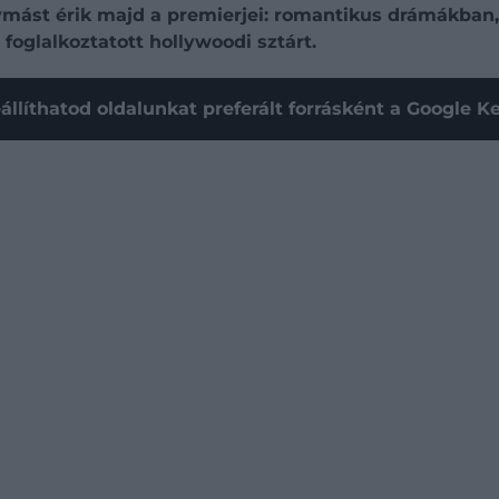
ymást érik majd a premierjei: romantikus drámákban,
 foglalkoztatott hollywoodi sztárt.
állíthatod oldalunkat preferált forrásként a Google 
.