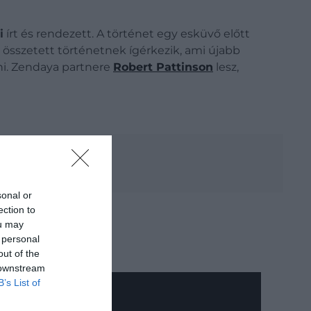
i
írt és rendezett. A történet egy esküvő előtt
g összetett történetnek ígérkezik, ami újabb
lni. Zendaya partnere
Robert Pattinson
lesz,
relt meg
sonal or
ection to
ou may
 personal
out of the
 downstream
B’s List of