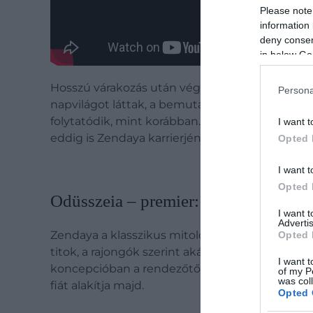
Please note
information 
deny consent
in below Go
Hosszú várakozás után végre visszatér
Rue Ben
Persona
napvilágot láttak, a bemutatót pedig 2026 tavas
folytatódik, mint korábban. Az új évadban több
I want t
eddig is Zendaya karrierjének egyik legmeghatá
Opted 
I want t
Opted 
Odüsszeia – premier: 2026. július 17
I want 
Advertis
Zendaya a klasszikus mitológia világába is ellát
Opted 
titok, a rajongók szerint akár
Kirké
, akár egy
sz
I want t
koncepcióban a rendezőtől megszokott grandió
of my P
was col
fiát alakítja majd.
Opted 