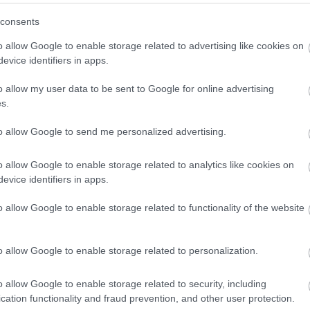
consents
o allow Google to enable storage related to advertising like cookies on
evice identifiers in apps.
o allow my user data to be sent to Google for online advertising
s.
to allow Google to send me personalized advertising.
o allow Google to enable storage related to analytics like cookies on
ifilmjeként végül 540 millió dolláros bevételt hozott v
evice identifiers in apps.
munkálatok során többször is újraírták a forgatókönyvet, r
ságos csoda, hogy végül nemcsak elkészült, de még
siker
o allow Google to enable storage related to functionality of the website
ondani, hogy a nézők ugyanazzal a lelkesedéssel várnák-
zott újraéleszteni a történetet, de végül az a projekt is
o allow Google to enable storage related to personalization.
o allow Google to enable storage related to security, including
cation functionality and fraud prevention, and other user protection.