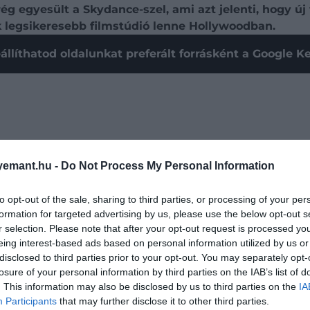
 egyesült a Skydance-szel, ami azt jelenti, hogy új 
k legsikeresebb filmstúdió lenne Hollywoodban.
állíthatod oldalunkat preferált forrásként a Google 
emant.hu -
Do Not Process My Personal Information
to opt-out of the sale, sharing to third parties, or processing of your per
formation for targeted advertising by us, please use the below opt-out s
r selection. Please note that after your opt-out request is processed y
eing interest-based ads based on personal information utilized by us or
disclosed to third parties prior to your opt-out. You may separately opt-
losure of your personal information by third parties on the IAB’s list of
. This information may also be disclosed by us to third parties on the
IA
 Paramount vezérigazgatói posztját, miután lezárult a ké
Participants
that may further disclose it to other third parties.
 legjobb rendezők és filmesek megnyerése. Egyértelmű, h