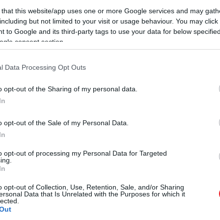
ly szinte garantáltan elkészül. Ami azonban igazán figye
 that this website/app uses one or more Google services and may gath
including but not limited to your visit or usage behaviour. You may click 
s kiemelt fontosságúnak nevezett – ez azért érdekes, m
 to Google and its third-party tags to use your data for below specifi
osan is elkaszálta, és azóta szinte teljes csend övezte a
ogle consent section.
l Data Processing Opt Outs
m tudni – a SlashFilm
szerint
éppen ezért érdemes lenn
 talán jobb lenne teljesen újraindítani a sztorit, egy új 
o opt-out of the Sharing of my personal data.
In
o opt-out of the Sale of my Personal Data.
isszatérhet A Karib-tenger kalózai folytatásába
In
to opt-out of processing my Personal Data for Targeted
ing.
In
erepben pedig
Brad Pitt
volt látható, aki egy volt ENSZ-al
o opt-out of Collection, Use, Retention, Sale, and/or Sharing
 A film sokkal inkább egy látványos akció-thriller volt z
ersonal Data that Is Unrelated with the Purposes for which it
lected.
iker lett, ez korántsem volt garantált.
Out