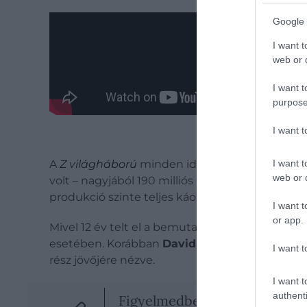
Google 
I want t
web or d
I want t
purpose
I want 
I want t
A
Z világháború
minden idők legsikeresebb zomb
web or d
volt – nagyjából 190 milliós költségvetéssel. A 
produkció szinte teljes káoszba fulladt – való
I want t
or app.
Mivel 12 év telt el a bemutató óta, nehéz megm
esetében. Korábban
David Fincher
is próbálko
I want t
rész jövőjére nézve.
I want t
authenti
Figyelmedbe ajánljuk!