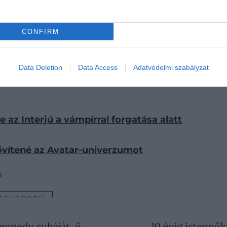
k filmjének a folytatását vállalná be hezitálás né
CONFIRM
pult
Max Brooks
Z világháború – A zombiháború történ
lyan verzióé, amely hű marad a könyvhöz, friss megközelít
tatása.
Data Deletion
Data Access
Adatvédelmi szabályzat
 az Interjú a vámpírral forgatása alatt
vítené az Avatar-univerzumot
s
LÁGHÁBORÚ
Kennedy ruháját, ő…
10 évig istennők