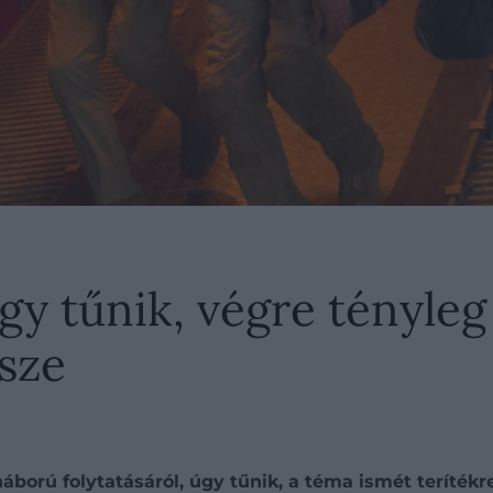
gy tűnik, végre tényleg
észe
áború folytatásáról, úgy tűnik, a téma ismét terítékr