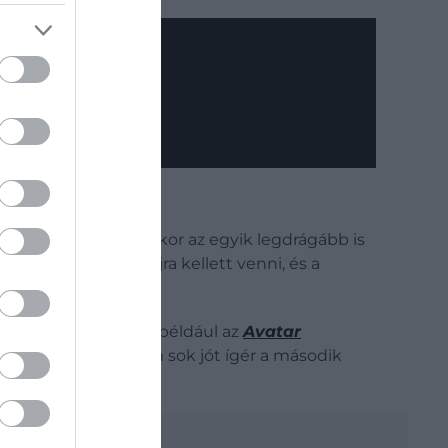
ilágszerte, ugyanakkor az egyik legdrágább is
engeteg jelenetet újra kellett venni, és a
es
is lett.
e a folytatást, mint például az
Avatar
 meghiúsult – ami nem sok jót ígér a második