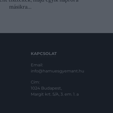
másikra…
KAPCSOLAT
Email:
info@hamuesgyemant.hu
Cím:
1024 Budapest,
Margit krt. 5/A, 3. em. 1. a