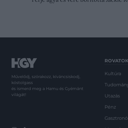
ROVATO
Kultúra
Művelődj, szórakozz, kíváncsiskodj,
kóstolgass
Tudomán
és ismerd meg a Hamu és Gyémánt
világát!
Utazás
Pénz
Gasztron