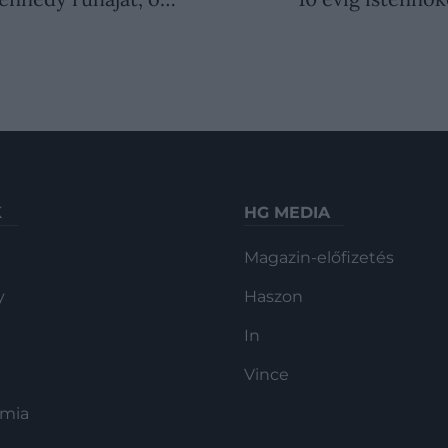
K
HG MEDIA
Magazin-előfizetés
y
Haszon
In
Vince
ómia