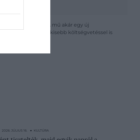
lkül
ete
című regényén. A mű akár egy új
ést kínál, és sokkal kisebb költségvetéssel is
2026. JÚLIUS 16. ● KULTÚRA
ént tisztelték, majd egyik napról a