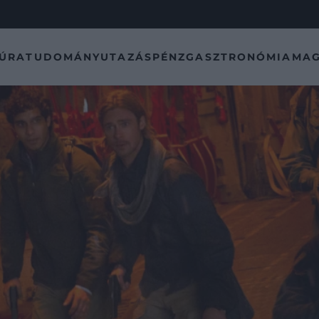
TÚRA
TUDOMÁNY
UTAZÁS
PÉNZ
GASZTRONÓMIA
MAG