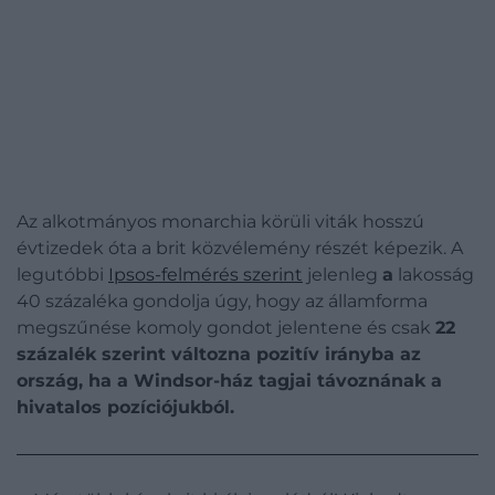
Az alkotmányos monarchia körüli viták hosszú
évtizedek óta a brit közvélemény részét képezik. A
legutóbbi
Ipsos-felmérés szerint
jelenleg
a
lakosság
40 százaléka gondolja úgy, hogy az államforma
megszűnése komoly gondot jelentene és csak
22
százalék szerint változna pozitív irányba az
ország, ha a Windsor-ház tagjai távoznának a
hivatalos pozíciójukból.