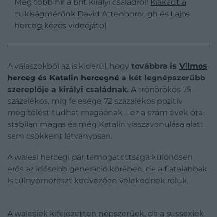
Még több hír a brit királyi családról!
Kiakadt a
cukiságmérőnk David Attenborough és Lajos
herceg közös videójától
A válaszokból az is kiderül, hogy
továbbra is
Vilmos
herceg és Katalin hercegné
a két legnépszerűbb
szereplője a királyi családnak.
A trónörökös 75
százalékos, míg felesége 72 százalékos pozitív
megítélést tudhat magáénak – ez a szám évek óta
stabilan magas és még Katalin visszavonulása alatt
sem csökkent látványosan.
A walesi hercegi pár támogatottsága különösen
erős az idősebb generáció körében, de a fiatalabbak
is túlnyomórészt kedvezően vélekednek róluk.
A walesiek kifejezetten népszerűek, de a sussexiek