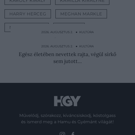
KÁROLY KIRÁLY
KAMILLA KIRÁLYNÉ
HARRY HERCEG
MEGHAN MARKLE
NÉPSZERŰSÉG
KULTÚRA
2026. AUGUSZTUS 2. ● KULTÚRA
Nem a gyilkosság volt a cél: így zajlott egy
pisztolypárbaj…
2026. AUGUSZTUS 2. ● KULTÚRA
Egész életében nevettek rajta, végül sírkő
sem jutott…
Művelődj, szórakozz, kíváncsiskodj, kóstolgass
és ismerd meg a Hamu és Gyémánt világát!