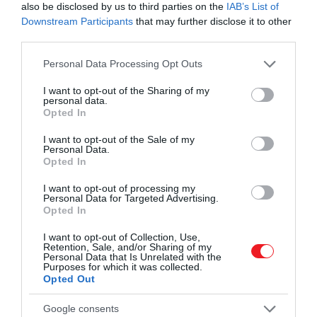
also be disclosed by us to third parties on the
IAB’s List of
A lista végén Harry herceg és Meghan hercegné
Downstream Participants
that may further disclose it to other
third parties.
szerepelnek:
előbbit mindössze 27, utóbbit
mindössze 20 százalék ítéli meg kedvezően,
Please note that this website/app uses one or more Google
Personal Data Processing Opt Outs
miközben 65 százalékuk kifejezetten negatív
services and may gather and store information including but
véleményt fogalmaz meg Meghannal kapcsolatban.
not limited to your visit or usage behaviour. You may click to
I want to opt-out of the Sharing of my
personal data.
grant or deny consent to Google and its third-party tags to
Opted In
Meghan népszerűségét egyébként 2017 óta mérik
use your data for below specified purposes in below Google
consent section.
folyamatosan, de ennyire rossz véleménnyel még
I want to opt-out of the Sale of my
Personal Data.
sosem volt róla a brit közvélemény.
Opted In
I want to opt-out of processing my
Personal Data for Targeted Advertising.
Opted In
Ez is érdekelhet!
Folytatódik a testvérháború: a
hírek szerint Vilmos herceg jelenlétében tilos
I want to opt-out of Collection, Use,
megemlíteni Harry nevét
Retention, Sale, and/or Sharing of my
Personal Data that Is Unrelated with the
Purposes for which it was collected.
Opted Out
Google consents