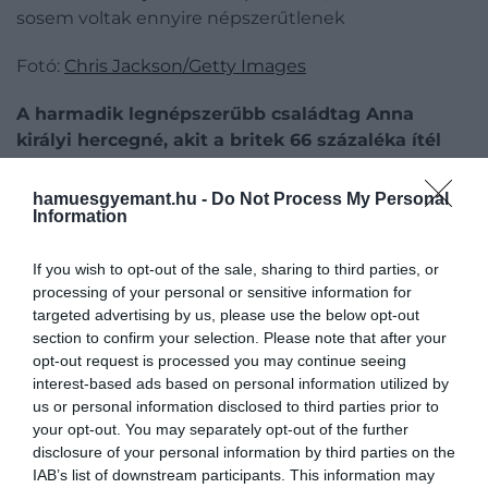
sosem voltak ennyire népszerűtlenek
Fotó:
Chris Jackson/Getty Images
A harmadik legnépszerűbb családtag Anna
királyi hercegné, akit a britek 66 százaléka ítél
meg pozitívan.
Bár kevésbé látványosan van jelen a
nyilvánosságban, következetes munkája és
hamuesgyemant.hu -
Do Not Process My Personal
Information
ellentmondást nem tűrő fellépése miatt sokan őt
tartják a Windsor-ház legmegbízhatóbb tagjának.
If you wish to opt-out of the sale, sharing to third parties, or
III. Károly király 61 százalékkal a negyedik helyen áll,
processing of your personal or sensitive information for
targeted advertising by us, please use the below opt-out
míg Kamilla királyné 44 százalékos
section to confirm your selection. Please note that after your
támogatottsággal továbbra is megosztó
opt-out request is processed you may continue seeing
személyiség maradt.
interest-based ads based on personal information utilized by
us or personal information disclosed to third parties prior to
Kamilla elfogadottsága az idősebb korosztályban
your opt-out. You may separately opt-out of the further
erősebb, de a fiatalabbak körében továbbra is
disclosure of your personal information by third parties on the
vegyes a megítélése.
IAB’s list of downstream participants. This information may