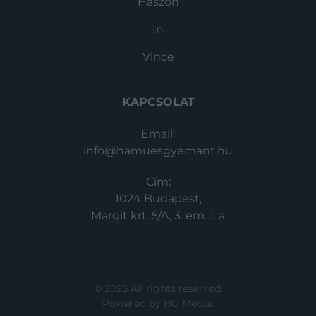
Haszon
In
Vince
KAPCSOLAT
Email:
info@hamuesgyemant.hu
Cím:
1024 Budapest,
Margit krt. 5/A, 3. em. 1. a
© 2025 All rights reserved.
Powered by
HG Media
.