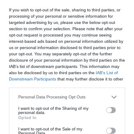
adott filmhez.
Az Amerikai Filmművészeti és
If you wish to opt-out of the sale, sharing to third parties, or
Filmtudományi Akadémia tagjai sokszor az adott k
processing of your personal or sensitive information for
hangulatát, a körülöttünk lévő világban zajló
targeted advertising by us, please use the below opt-out
eseményeket is figyelembe veszik, amikor az aran
section to confirm your selection. Please note that after your
opt-out request is processed you may continue seeing
szobrocskáról döntenek
– és ez a Wicked malmára
interest-based ads based on personal information utilized by
hajthatja a vizet.
us or personal information disclosed to third parties prior to
your opt-out. You may separately opt-out of the further
disclosure of your personal information by third parties on the
IAB’s list of downstream participants. This information may
Ez is érdekelhet!
4 zseniális film, ami megbukott a
also be disclosed by us to third parties on the
IAB’s List of
mozipénztáraknál
Downstream Participants
that may further disclose it to other
third parties.
Please note that this website/app uses one or more Google
Personal Data Processing Opt Outs
A film elsődleges és legfontosabb üzenete ugyanis
services and may gather and store information including but
remény, az összetartozás fontossága, miközben az
not limited to your visit or usage behaviour. You may click to
I want to opt-out of the Sharing of my
personal data.
alkotás minden képkockájából árad az optimizmus.
grant or deny consent to Google and its third-party tags to
Opted In
use your data for below specified purposes in below Google
Ez pedig egy olyan bizonytalan és kiszámíthatatlan
consent section.
időszakban, mint a mostani, könnyen a
Wicked
felé
I want to opt-out of the Sale of my
Personal Data.