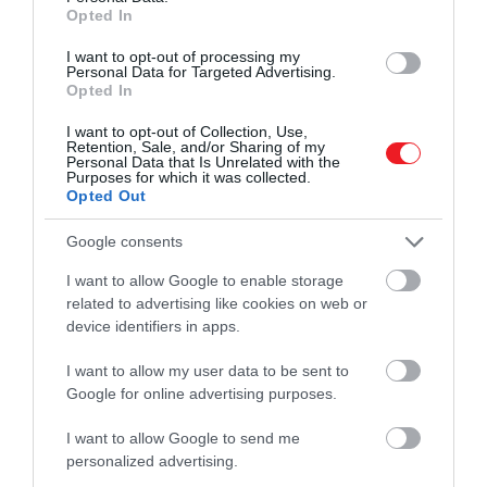
billenheti a mérleg nyelvét.
Opted In
A technikai kategóriák dominanciája
I want to opt-out of processing my
Personal Data for Targeted Advertising.
Opted In
Az Oscarról szavazó Amerikai Filmművészeti és
I want to opt-out of Collection, Use,
Filmtudományi Akadémia tagjainak közel 65 százalék
Retention, Sale, and/or Sharing of my
Personal Data that Is Unrelated with the
teszik ki azok a szakemberek, akik a filmművészet
Purposes for which it was collected.
technikai, kreatív oldalán dolgoznak. Ők
Opted Out
a jelmeztervezők, a sminkesek, a zenészek, a
Google consents
hangmérnökök, a díszlettervezők, akiknek jelentős
I want to allow Google to enable storage
beleszólásuk van abba, hogy melyik filmek lesznek a
related to advertising like cookies on web or
díjátadók nagy nyertesei.
device identifiers in apps.
I want to allow my user data to be sent to
Google for online advertising purposes.
I want to allow Google to send me
personalized advertising.