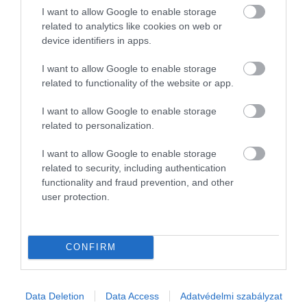
I want to allow Google to enable storage
related to analytics like cookies on web or
device identifiers in apps.
I want to allow Google to enable storage
related to functionality of the website or app.
I want to allow Google to enable storage
related to personalization.
És a fent említett kategóriákban a
Wicked
egytől egy
I want to allow Google to enable storage
related to security, including authentication
fenomenális teljesítményt nyújt, ami a végső döntés
functionality and fraud prevention, and other
meghozatalánál jól jöhet a filmnek.
user protection.
Ariana Grande és Cynthia Erivo
CONFIRM
A film két főszereplője,
Ariana Grande és Cynthia Eri
személye – sokak félelmével ellentétben – tökéletesn
bizonyult.
Data Deletion
Data Access
Adatvédelmi szabályzat