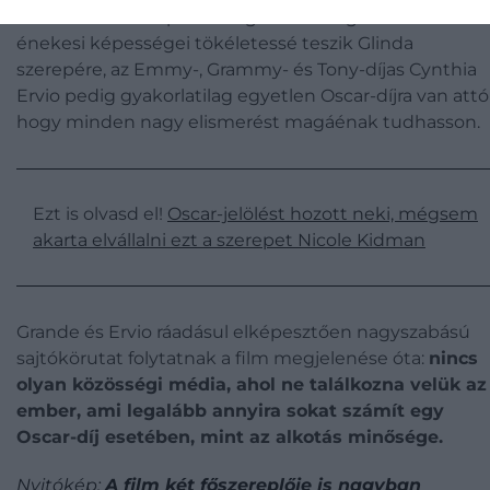
Ariana Grande népszerűsége és kétségbevonhatatlan
énekesi képességei tökéletessé teszik Glinda
szerepére, az Emmy-, Grammy- és Tony-díjas Cynthia
Ervio pedig gyakorlatilag egyetlen Oscar-díjra van attól
hogy minden nagy elismerést magáénak tudhasson.
Ezt is olvasd el!
Oscar-jelölést hozott neki, mégsem
akarta elvállalni ezt a szerepet Nicole Kidman
Grande és Ervio ráadásul elképesztően nagyszabású
sajtókörutat folytatnak a film megjelenése óta:
nincs
olyan közösségi média, ahol ne találkozna velük az
ember, ami legalább annyira sokat számít egy
Oscar-díj esetében, mint az alkotás minősége.
Nyitókép:
A film két főszereplője is nagyban