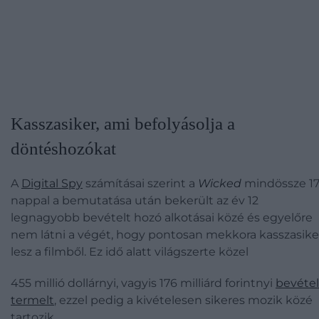
Kasszasiker, ami befolyásolja a
döntéshozókat
A
Digital Spy
számításai szerint a
Wicked
mindössze 1
nappal a bemutatása után bekerült az év 12
legnagyobb bevételt hozó alkotásai közé és egyelőre
nem látni a végét, hogy pontosan mekkora kasszasike
lesz a filmből. Ez idő alatt világszerte közel
455 millió dollárnyi, vagyis 176 milliárd forintnyi
bevétel
termelt
, ezzel pedig a kivételesen sikeres mozik közé
tartozik.