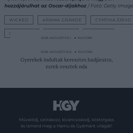
hozzájárulhat az Oscar-díjakhoz
/ Fotó: Getty Imag
WICKED
ARIANA GRANDE
CYNTHIA ERIVO
OSCAR-DÍJ
FILMES DÍJ
KULTÚRA
2026. AUGUSZTUS 1. ● KULTÚRA
10 méter magasan lógtak a várfalból a
középkori vécék
2026. AUGUSZTUS 6. ● KULTÚRA
Gyerekek indultak keresztes hadjáratra,
ezrek vesztek oda
Művelődj, szórakozz, kíváncsiskodj, kóstolgass
és ismerd meg a Hamu és Gyémánt világát!