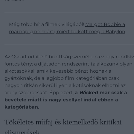
Még több hír a filmek világából!
Margot Robbie a
mai napig nem érti, miért bukott meg a Babylon
Az Oscart odaítélő bizottság szemében ez egy rendkív
fontos tény: a díjátadón rendszerint találkozunk olyan
alkotásokkal, amik kevesebb pénzt hoznak a
gyártóknak, de a legjobb film kategóriában csak
nagyon ritkán sikerül ilyen alkotásoknak elhozni az
arany szobrocskát. Épp ezért,
a
Wicked
már csak a
bevétele miatt is nagy eséllyel indul ebben a
kategóriában.
Tökéletes műfaj és kiemelkedő kritikai
elismerések