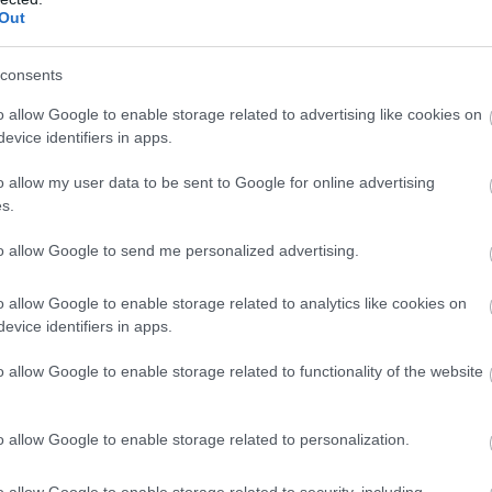
Out
consents
dója, György herceg
o allow Google to enable storage related to advertising like cookies on
evice identifiers in apps.
o allow my user data to be sent to Google for online advertising
hogy helyreálljon a béke a királyi családban
s.
to allow Google to send me personalized advertising.
o allow Google to enable storage related to analytics like cookies on
stratégiára. Ahogy arról mi is
beszámoltunk
, György her
evice identifiers in apps.
mogató szervezetnél, 2025 májusában pedig részt vett 
am-palotában. Perry ezt az alkalmat „mérföldkőnek” n
o allow Google to enable storage related to functionality of the website
kézből tapasztalja meg a királyi örökség egy szeletét.
o allow Google to enable storage related to personalization.
o allow Google to enable storage related to security, including