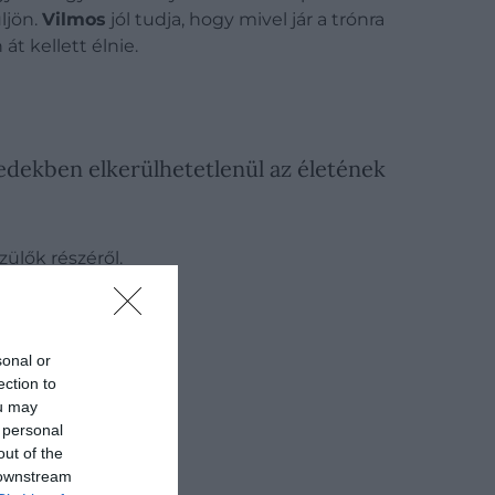
ljön.
Vilmos
jól tudja, hogy mivel jár a trónra
át kellett élnie.
edekben elkerülhetetlenül az életének
zülők részéről.
sonal or
ection to
ou may
 personal
out of the
 downstream