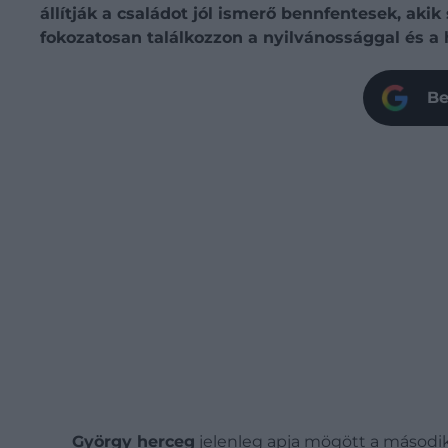
állítják a családot jól ismerő bennfentesek, akik
fokozatosan találkozzon a nyilvánossággal és a 
Be
György herceg
jelenleg apja mögött a második 