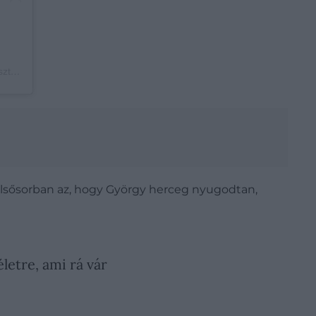
The Prince and Princess of Wales (@princeandprincessofwales) által megosztott bejegyzés
 elsősorban az, hogy György herceg nyugodtan,
letre, ami rá vár