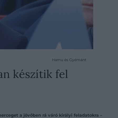
Hamu és Gyémánt
n készítik fel
erceget a jövőben rá váró királyi feladatokra –