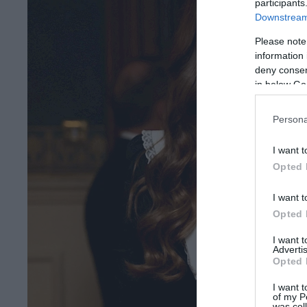
participants
Downstream 
Please note
information 
deny consent
in below Go
Persona
I want t
Opted 
I want t
Opted 
I want 
Advertis
Opted 
I want t
of my P
was col