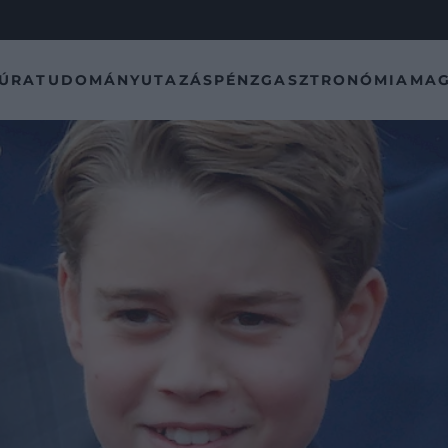
TÚRA
TUDOMÁNY
UTAZÁS
PÉNZ
GASZTRONÓMIA
MAG