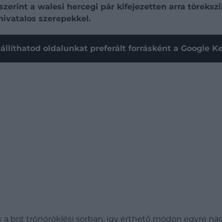
 szerint a walesi hercegi pár kifejezetten arra töreks
hivatalos szerepekkel.
állíthatod oldalunkat preferált forrásként a Google 
a brit trónöröklési sorban, így érthető módon egyre nag