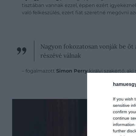
tisztában vannak ezzel, éppen ezért igyekeznek 
való felkészülés, ezért fiát szeretné megóvni az
Nagyon fokozatosan vonják be őt 
részévé válnak
– fogalmazott
Simon Perry
királyi szakértő, ak
hamuesgy
If you wish 
sensitive in
confirm you
continue se
information 
further disc