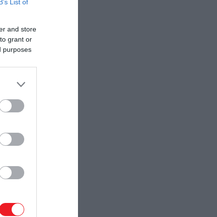
B’s List of
er and store
to grant or
ed purposes