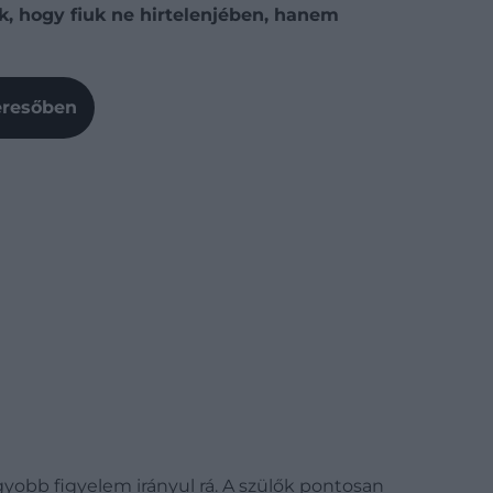
zik, hogy fiuk ne hirtelenjében, hanem
Keresőben
yobb figyelem irányul rá. A szülők pontosan