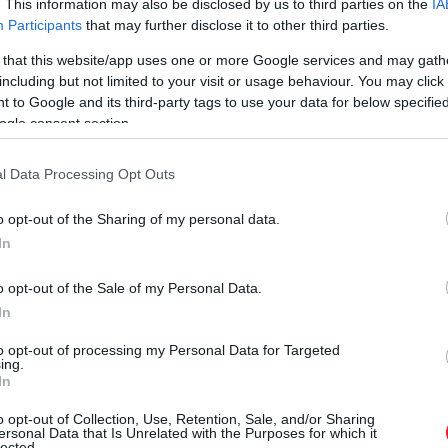
. This information may also be disclosed by us to third parties on the
IA
Participants
that may further disclose it to other third parties.
 that this website/app uses one or more Google services and may gath
including but not limited to your visit or usage behaviour. You may click 
 to Google and its third-party tags to use your data for below specifi
ogle consent section.
l Data Processing Opt Outs
o opt-out of the Sharing of my personal data.
In
o opt-out of the Sale of my Personal Data.
In
to opt-out of processing my Personal Data for Targeted
ing.
In
o opt-out of Collection, Use, Retention, Sale, and/or Sharing
ersonal Data that Is Unrelated with the Purposes for which it
lected.