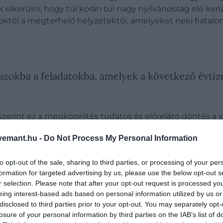
elkerülni, hogy túl korán túl nagy nyilvánosság elé kerü
októl a megterhelő helyzetektől, amelyeket neki fiatalon 
azokba a feladatokba, amelyek a következő évtiz
i szerint ez a megközelítés tudatos és előrelátó döntés a s
emant.hu -
Do Not Process My Personal Information
to opt-out of the sale, sharing to third parties, or processing of your per
formation for targeted advertising by us, please use the below opt-out s
r selection. Please note that after your opt-out request is processed y
eing interest-based ads based on personal information utilized by us or
disclosed to third parties prior to your opt-out. You may separately opt-
losure of your personal information by third parties on the IAB’s list of