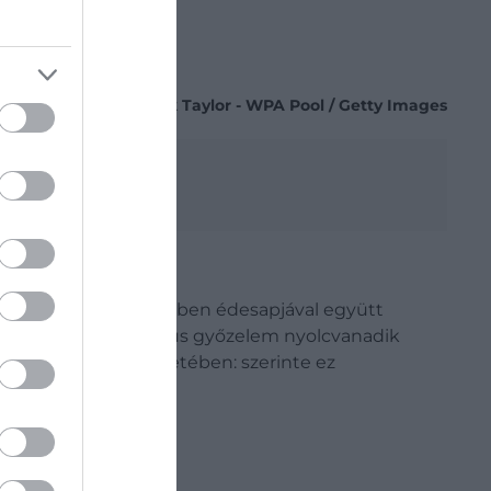
Fotó:
Jack Taylor - WPA Pool / Getty Images
ceg tavaly decemberben édesapjával együtt
a második világháborús győzelem nyolcvanadik
evezte a herceg életében: szerinte ez