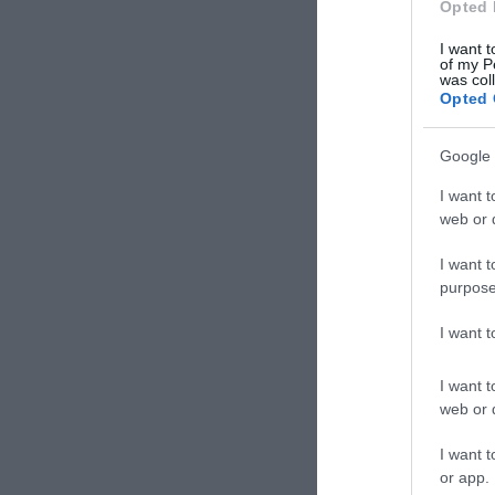
Opted 
I want t
of my P
was col
Opted 
Google 
I want t
web or d
I want t
purpose
I want 
I want t
web or d
I want t
or app.