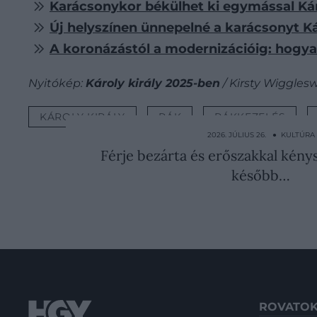
Karácsonykor békülhet ki egymással Káro
Új helyszínen ünnepelné a karácsonyt Ká
A koronázástól a modernizációig: hogyan
Nyitókép:
Károly király 2025-ben
/ Kirsty Wiggles
KÁROLY KIRÁLY
RÁK
RÁKKEZELÉS
2026. JÚLIUS 26. ● KULTÚRA
Férje bezárta és erőszakkal kénys
később…
ROVATO