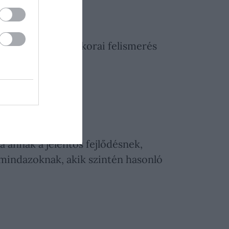
is tudom, hogy a korai felismerés
t
 annak a jelentős fejlődésnek,
 mindazoknak, akik szintén hasonló