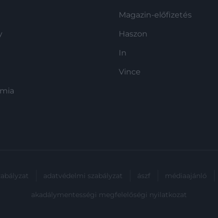
Magazin-előfizetés
y
Haszon
In
Vince
ómia
zabályzat
adatvédelmi szabályzat
ászf
médiaajánló
akadálymentességi megfelelőségi nyilatkozat