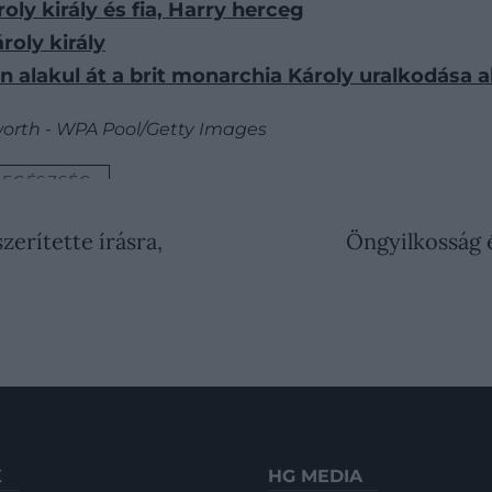
ly király és fia, Harry herceg
roly király
 alakul át a brit monarchia Károly uralkodása a
worth - WPA Pool/Getty Images
EGÉSZSÉG
zerítette írásra,
Öngyilkosság é
K
HG MEDIA