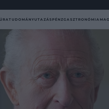
TÚRA
TUDOMÁNY
UTAZÁS
PÉNZ
GASZTRONÓMIA
MAG