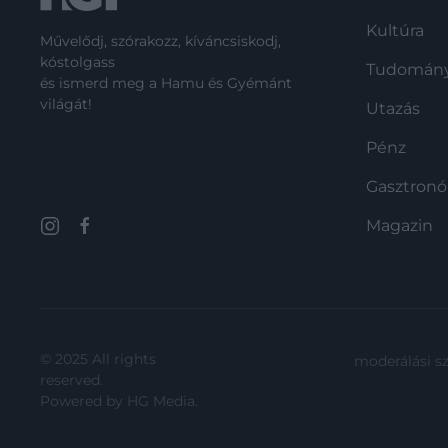
Kultúra
Művelődj, szórakozz, kíváncsiskodj,
kóstolgass
Tudomán
és ismerd meg a Hamu és Gyémánt
világát!
Utazás
Pénz
Gasztron
Magazin
© 2025 All rights
moderálási s
reserved.
Powered by
HG Media
.