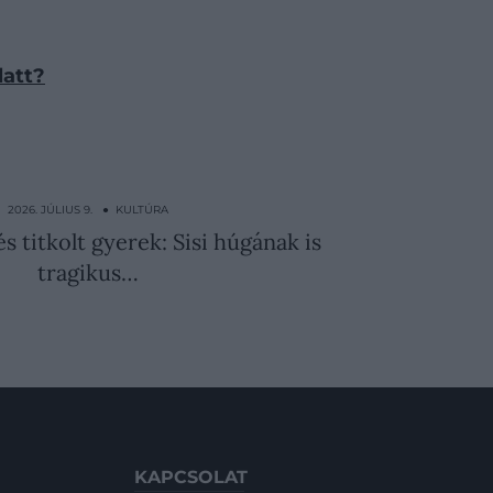
latt?
2026. JÚLIUS 9. ● KULTÚRA
s titkolt gyerek: Sisi húgának is
tragikus…
KAPCSOLAT