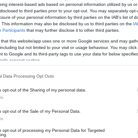
 később azonban különböző mellékhatások miatt hosszabb
eing interest-based ads based on personal information utilized by us or
disclosed to third parties prior to your opt-out. You may separately opt-
losure of your personal information by third parties on the IAB’s list of
. This information may also be disclosed by us to third parties on the
IA
Participants
that may further disclose it to other third parties.
r is a születésnapját III. Károly király
 that this website/app uses one or more Google services and may gath
including but not limited to your visit or usage behaviour. You may click 
 to Google and its third-party tags to use your data for below specifi
g elé: az uralkodó szerint a korai diagnózisnak, az orvo
ogle consent section.
gják kezeléseinek intenzitását
a jövő évtől.
l Data Processing Opt Outs
o opt-out of the Sharing of my personal data.
In
o opt-out of the Sale of my Personal Data.
In
to opt-out of processing my Personal Data for Targeted
ing.