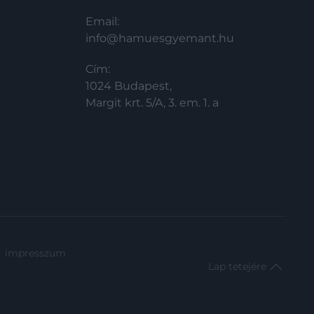
Email:
info@hamuesgyemant.hu
Cím:
1024 Budapest,
Margit krt. 5/A, 3. em. 1. a
impresszum
Lap tetejére