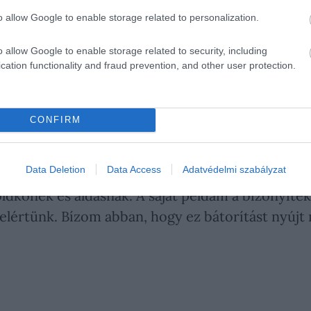
o allow Google to enable storage related to personalization.
o allow Google to enable storage related to security, including
y a rákdiagnózis sokként érhet. Ugyanakkor azt 
cation functionality and fraud prevention, and other user protection.
oknak időt, az érintetteknek pedig reményt adha
CONFIRM
zenetében. Hozzátette:
Data Deletion
Data Access
Adatvédelmi szabályzat
dkőnek és áldásnak. A saját példám a bizonyítéka
elértünk. Bízom abban, hogy ez bátorítást nyújt