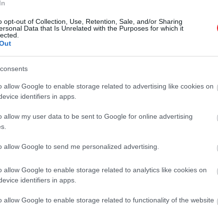
In
o opt-out of Collection, Use, Retention, Sale, and/or Sharing
ersonal Data that Is Unrelated with the Purposes for which it
lected.
Out
consents
o allow Google to enable storage related to advertising like cookies on
A bejegyzés megtekintése az Instagramon
evice identifiers in apps.
o allow my user data to be sent to Google for online advertising
s.
to allow Google to send me personalized advertising.
o allow Google to enable storage related to analytics like cookies on
evice identifiers in apps.
o allow Google to enable storage related to functionality of the website
The Royal Family (@theroyalfamily) által megosztott bejegyzés