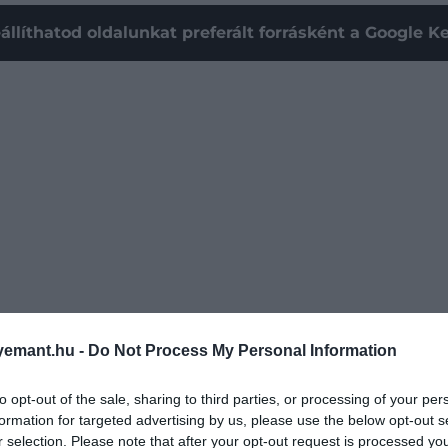
állíthatod oldalunkat preferált forrásként a Google 
emant.hu -
Do Not Process My Personal Information
 Up To Cancer
tévés különkiadásában adott hírt. A brit u
to opt-out of the sale, sharing to third parties, or processing of your per
van viszonyult az előtte álló kezelésekhez és
nyíltan bes
formation for targeted advertising by us, please use the below opt-out s
gértését. Az elmúlt évben állapotáról többször is
írtun
r selection. Please note that after your opt-out request is processed y