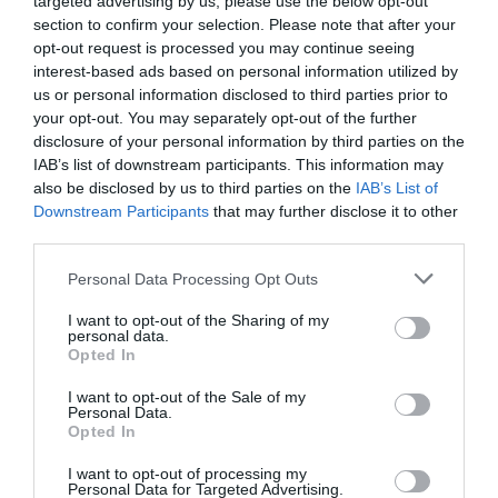
targeted advertising by us, please use the below opt-out
section to confirm your selection. Please note that after your
Minden nő gardróbjának alapdarabja kell, hogy
opt-out request is processed you may continue seeing
legyen egy egyszerű vonalú, fekete ruha, amely a
interest-based ads based on personal information utilized by
megfelelő cipővel és kiegészítőkkel szintén remek
us or personal information disclosed to third parties prior to
your opt-out. You may separately opt-out of the further
választás a színházba és az operába. De az estélyi és
disclosure of your personal information by third parties on the
a koktélruhák is sok nő szekrényében
IAB’s list of downstream participants. This information may
megtalálhatók. Természetesen, ilyen jellegű
also be disclosed by us to third parties on the
IAB’s List of
ruhában is meg lehet jelenni egy színházi
Downstream Participants
that may further disclose it to other
előadáson. Egyetlen kritérium az, hogy egyik ruha
third parties.
se legyen túl kihívó, merthogy sem az operai, sem
Please note that this website/app uses one or more Google
Personal Data Processing Opt Outs
pedig a színházi előadás nem tűri az ilyen öltözéket.
services and may gather and store information including but
not limited to your visit or usage behaviour. You may click to
I want to opt-out of the Sharing of my
Mi a helyzet akkor, ha nőként nem vagyunk a
personal data.
grant or deny consent to Google and its third-party tags to
Opted In
szoknya és ruha hívei? A kosztümnadrág is remek
use your data for below specified purposes in below Google
választás, de egy elegáns nadrágban is
consent section.
I want to opt-out of the Sale of my
megjelenhetünk a színházban, ha a megfelelő
Personal Data.
Opted In
inget, blúzt választjuk ahhoz. A selyeming lehet az
egyik alternatíva. A szín voltaképpen bármilyen
I want to opt-out of processing my
Personal Data for Targeted Advertising.
lehet, ha a nadrág színe például fekete, barna vagy