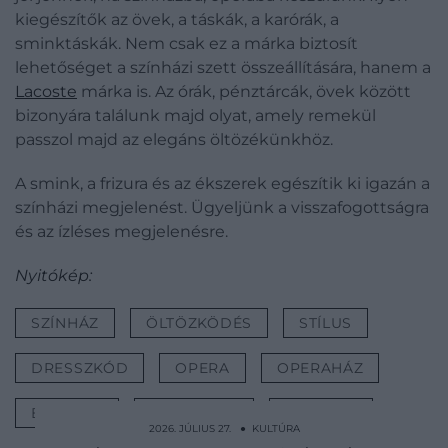
kiegészítők az övek, a táskák, a karórák, a
sminktáskák. Nem csak ez a márka biztosít
lehetőséget a színházi szett összeállítására, hanem a
Lacoste
márka is. Az órák, pénztárcák, övek között
bizonyára találunk majd olyat, amely remekül
passzol majd az elegáns öltözékünkhöz.
A smink, a frizura és az ékszerek egészítik ki igazán a
színházi megjelenést. Ügyeljünk a visszafogottságra
és az ízléses megjelenésre.
Nyitókép:
SZÍNHÁZ
ÖLTÖZKÖDÉS
STÍLUS
DRESSZKÓD
OPERA
OPERAHÁZ
ELEGÁNS
ELEGANCIA
KULTÚRA
2026. JÚLIUS 27. ● KULTÚRA