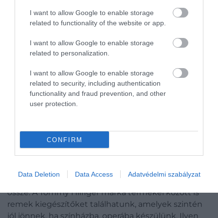
biztosítanak a változatos öltözködésre.
I want to allow Google to enable storage
related to functionality of the website or app.
A márka lábbelijei között színházba és operába való
szandált és cipőt is találhatunk. Akár nyáron, akár
I want to allow Google to enable storage
ősszel látogatunk el egy színházban vagy operába,
related to personalization.
mind a nők, mind a férfiak találnak a kínálatban
I want to allow Google to enable storage
elegáns szandálokat, cipőket. Egy ilyen exkluzív
related to security, including authentication
eseményre felvehetünk egy balerina, tűsarkú,
functionality and fraud prevention, and other
espadrilles vagy egy csinos, magassarkú fekete
user protection.
szandált. A férfiak pedig az elegáns mokaszin vagy
félcipők között válogathatnak.
CONFIRM
A kiegészítők teszik teljessé az összképet
Ne feledkezzünk meg az apró részletekről, a
Data Deletion
Data Access
Adatvédelmi szabályzat
kiegészítőkről sem, amikor a színházi szettet állítjuk
össze. A Tommy Hilfiger márka termékei között is
remek kiegészítőket találhatunk, amelyek szintén
jól jönnek, ha színházba, operába készülünk. Ilyen