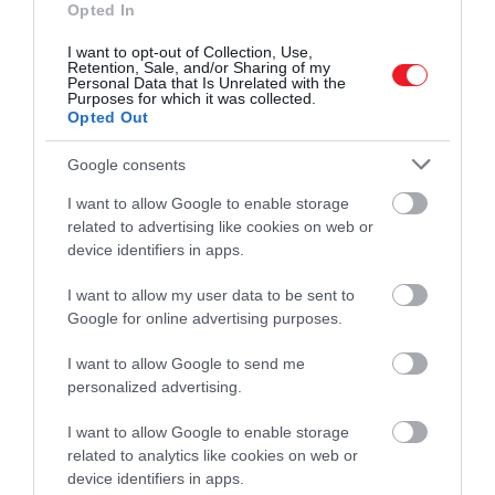
Opted In
szürke.
I want to opt-out of Collection, Use,
Retention, Sale, and/or Sharing of my
Operába, színházba csakis elegáns cipőt
Personal Data that Is Unrelated with the
Purposes for which it was collected.
viseljünk
Opted Out
Google consents
Az öltözködési alapok ismerete után, azt is el kell
döntenünk, hogy milyen cipőbe bújunk. A bőrcipő a
I want to allow Google to enable storage
legjobb választás mindkét nem esetében. A cipőnk
related to advertising like cookies on web or
az elegáns vonalat képviselje, semmiképpen se
device identifiers in apps.
válasszunk sportcipőt vagy sportszandált, a papucs
I want to allow my user data to be sent to
is felejtős, hiszen nem a strandra készülünk. Sokan
Google for online advertising purposes.
kedvelik a márkás holmikat, cipőket.
I want to allow Google to send me
Egyesek azért teszik le a voksukat egy-egy márka
personalized advertising.
mellett, mint amilyen a
Tommy Hilfiger
, mivel a
cipőkollekció széles kínálattal rendelkezik, azaz a
I want to allow Google to enable storage
lábbelik között megtalálhatók az elegáns, a sportos
related to analytics like cookies on web or
device identifiers in apps.
darabok, így egyetlen márka cipői lehetőséget