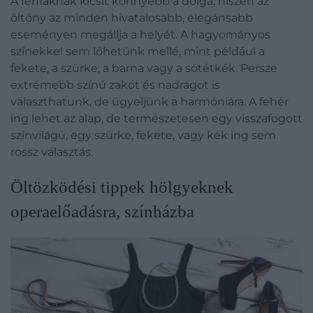
A férfiaknak kicsit könnyebb a dolga, hiszen az
öltöny az minden hivatalosabb, elegánsabb
eseményen megállja a helyét. A hagyományos
színekkel sem lőhetünk mellé, mint például a
fekete, a szürke, a barna vagy a sötétkék. Persze
extrémebb színű zakót és nadrágot is
választhatunk, de ügyeljünk a harmóniára. A fehér
ing lehet az alap, de természetesen egy visszafogott
színvilágú, egy szürke, fekete, vagy kék ing sem
rossz választás.
Öltözködési tippek hölgyeknek
operaelőadásra, színházba