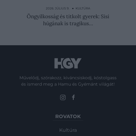
Mária Anna bajor hercegnő házassága
generációkra megátkozta…
2026. JÚLIUS 9. ● KULTÚRA
Öngyilkosság és titkolt gyerek: Sisi
húgának is tragikus…
Művelődj, szórakozz, kíváncsiskodj, kóstolgass
és ismerd meg a Hamu és Gyémánt világát!
ROVATOK
Kultúra