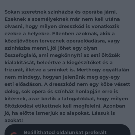
Sokan szeretnek színházba és operába járni.
Ezeknek a személyeknek már nem kell utána
olvasni, hogy milyen dresszkód is vonatkozik
ezekre a helyekre. Ellenben azoknak, akik a
közeljövőben terveznek operaelőadásra, vagy
színházba menni, jól jöhet egy olyan
összefoglaló, ami megkönnyíti az esti öltözék
kialakítását, beleértve a kiegészítőket és a
frizurát, illetve a sminket is. Merthogy egyáltalán
nem mindegy, hogyan jelenünk meg egy-egy
esti előadáson. A dresszkód nem egy kőbe vésett
dolog, sok opera és színház honlapján erre is
kitérnek, azaz közlik a látogatókkal, hogy milyen
öltözködési etikettnek kell megfelelni. Azonban
jó, ha előtte ismerjük az alapokat. Lássuk is
azokat!
Beállíthatod oldalunkat preferált