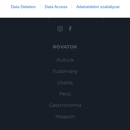
Data Deletion
Data Access
Adatvédelmi szabályzat
Művelődj, szórakozz, kíváncsiskodj, kóstolgass
és ismerd meg a Hamu és Gyémánt világát!
ROVATOK
Kultúra
Tudomány
Utazás
Pénz
Gasztronómia
Magazin