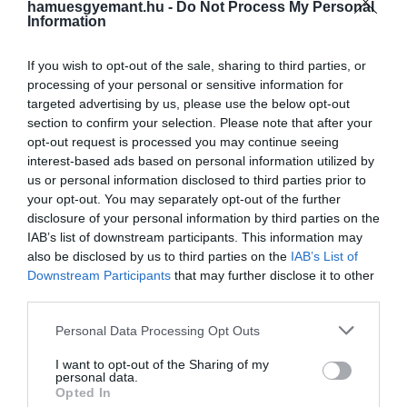
Louis elképesztő színész, és
hamuesgyemant.hu -
Do Not Process My Personal
Information
hihetetlenül büszkék
vagyunk arra, ahogy
If you wish to opt-out of the sale, sharing to third parties, or
processing of your personal or sensitive information for
megszemélyesítette Henry
targeted advertising by us, please use the below opt-out
Creelt a darabban. Az első
section to confirm your selection. Please note that after your
pillanattól kezdve tudtuk,
opt-out request is processed you may continue seeing
interest-based ads based on personal information utilized by
hogy különleges, és nagyon
us or personal information disclosed to third parties prior to
örülünk, hogy a Broadway
your opt-out. You may separately opt-out of the further
disclosure of your personal information by third parties on the
közönsége tanúja lehet a
IAB’s list of downstream participants. This information may
rendkívüli előadásának
also be disclosed by us to third parties on the
IAB’s List of
Downstream Participants
that may further disclose it to other
third parties.
– fejtette ki
Stephen Daldry
és
Justin Martin
, a
Please note that this website/app uses one or more Google
Personal Data Processing Opt Outs
services and may gather and store information including but
darab rendezői.
not limited to your visit or usage behaviour. You may click to
I want to opt-out of the Sharing of my
personal data.
grant or deny consent to Google and its third-party tags to
A költözés előtti utolsó előadás 2024. november 10-
Opted In
use your data for below specified purposes in below Google