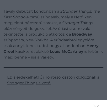
Tavaly debütált Londonban a
Stranger Things: The
First Shadow
című színdarab, mely a Netflixen
megjelent népszerű sorozat, a
Stranger Things
előzményeit dolgozza fel. Az óriási sikerre való
tekintettel a produkció átköltözik a
Broadway
színpadára, New Yorkba. A színdarabról egyelőre
csak annyit lehet tudni, hogy a Londonban
Henry
Creel
karakterét alakító
Louis McCartney
is feltűnik
majd benne –
írja
a Variety.
Ez is érdekelhet!
Új horrorsorozaton dolgoznak a
Stranger Things alkotói