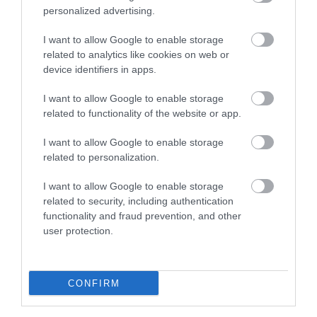
A
Stranger Things: The First Shadow
a tervek
personalized advertising.
szerint március 28-án debütál a manhattani Marquis
Színházban.
I want to allow Google to enable storage
related to analytics like cookies on web or
Nyitókép: Fotó: Netflix
device identifiers in apps.
I want to allow Google to enable storage
STRANGER THINGS
SZÍNDARAB
related to functionality of the website or app.
SZÍNHÁZ
BROADWAY
KULTÚRA
I want to allow Google to enable storage
2026. JÚLIUS 31. ● KULTÚRA
related to personalization.
Magyar lányért vonult háborúba a
Monarchia egyetlen afrikai…
2026. JÚLIUS 21. ● KULTÚRA
I want to allow Google to enable storage
A leggazdagabb francia hercegnő, aki
related to security, including authentication
ágyúval támadt a…
functionality and fraud prevention, and other
user protection.
CONFIRM