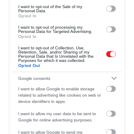
én tekinthető meg a londoni West End színházban.
consent section.
I want to opt-out of the Sale of my
Personal Data.
A cselekmény évekkel a sorozat előtt játszódik, jóval
Opted In
azelőtt, hogy a sorozatból is ismert
Eleven, Mike
I want to opt-out of processing my
Wheeler
és a többi főszereplő felfedezte az Upside
Personal Data for Targeted Advertising.
Down világát. A darab leírása szerint a történet 1959-
Opted In
ben kezdődik, amikor a fiatal
Jim Hopper
autója
I want to opt-out of Collection, Use,
vacakol,
Joyce Maldonado
pedig minél előbb
Retention, Sale, and/or Sharing of my
Personal Data that Is Unrelated with the
szeretne leérettségizni, hogy elköltözhessen a
Purposes for which it was collected.
kisvárosból. Amikor az új tanuló, Henry Creel
Opted Out
megérkezik, néhány múltbeli árnyék is előkerül.
Google consents
I want to allow Google to enable storage
related to advertising like cookies on web or
Ajánljuk figyelmedbe!
A sunyin fülbemászó
device identifiers in apps.
dallamok: így befolyásolja a fiatalok zenei ízlését
a Netflix
I want to allow my user data to be sent to
Google for online advertising purposes.
I want to allow Google to send me