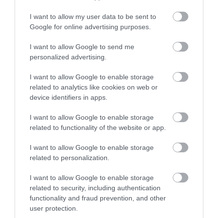
I want to allow my user data to be sent to
Google for online advertising purposes.
I want to allow Google to send me
personalized advertising.
I want to allow Google to enable storage
related to analytics like cookies on web or
Ha szeretjük a
Megszállottak viadala
című sorozatot,
device identifiers in apps.
akkor garantáltan imádni fogjuk a
Bolhafészek
című
tragikomédiát is, melynek írója és egyben főszereplője
I want to allow Google to enable storage
Phoebe Waller-Bridge
. A sorozat egy Londonban élő
related to functionality of the website or app.
fiatal nő mindennapjait mutatja be sajátosan, egyfajta
I want to allow Google to enable storage
nyers stílusban, a fő karakter szerelmi kapcsolatait és
related to personalization.
bonyolult családi viszonyait pedig rendkívül
szórakoztató módon ábrázolja.
I want to allow Google to enable storage
related to security, including authentication
functionality and fraud prevention, and other
user protection.
Ajánljuk figyelmedbe!
Kár, hogy elkészültek: