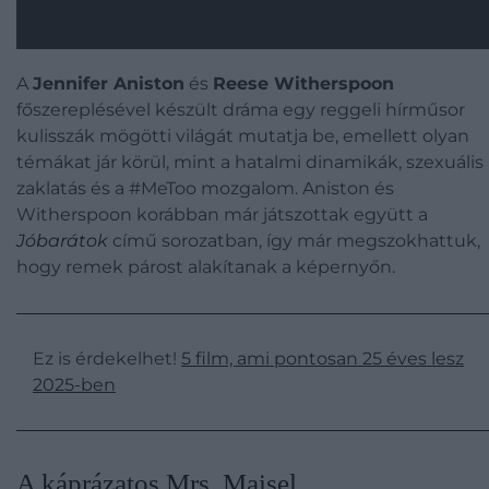
A
Jennifer Aniston
és
Reese Witherspoon
főszereplésével készült dráma egy reggeli hírműsor
kulisszák mögötti világát mutatja be, emellett olyan
témákat jár körül, mint a hatalmi dinamikák, szexuális
zaklatás és a #MeToo mozgalom. Aniston és
Witherspoon korábban már játszottak együtt a
Jóbarátok
című sorozatban, így már megszokhattuk,
hogy remek párost alakítanak a képernyőn.
Ez is érdekelhet!
5 film, ami pontosan 25 éves lesz
2025-ben
A káprázatos Mrs. Maisel