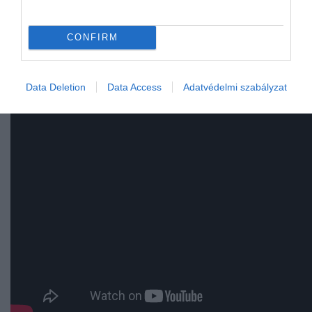
minden idők 4 legrosszabb filmfolytatása
CONFIRM
Kis tüzek mindenütt
Data Deletion
Data Access
Adatvédelmi szabályzat