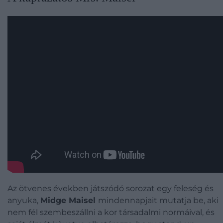
Az ötvenes években játszódó sorozat egy feleség és
anyuka,
Midge Maisel
mindennapjait mutatja be, aki
nem fél szembeszállni a kor társadalmi normáival, és