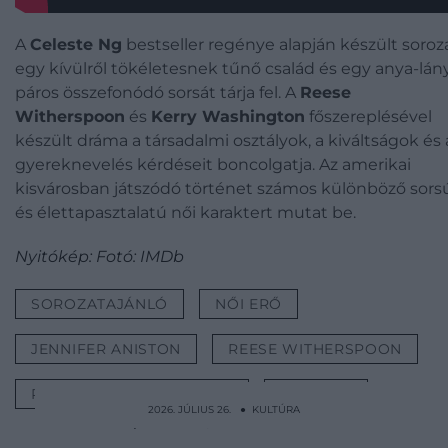
A
Celeste Ng
bestseller regénye alapján készült soroz
egy kívülről tökéletesnek tűnő család és egy anya-lán
páros összefonódó sorsát tárja fel. A
Reese
Witherspoon
és
Kerry Washington
főszereplésével
készült dráma a társadalmi osztályok, a kiváltságok és 
gyereknevelés kérdéseit boncolgatja. Az amerikai
kisvárosban játszódó történet számos különböző sors
és élettapasztalatú női karaktert mutat be.
Nyitókép: Fotó: IMDb
SOROZATAJÁNLÓ
NŐI ERŐ
JENNIFER ANISTON
REESE WITHERSPOON
PHOEBE WALLER-BRIDGE
KULTÚRA
2026. JÚLIUS 26. ● KULTÚRA
Férje bezárta és erőszakkal kényszerítette