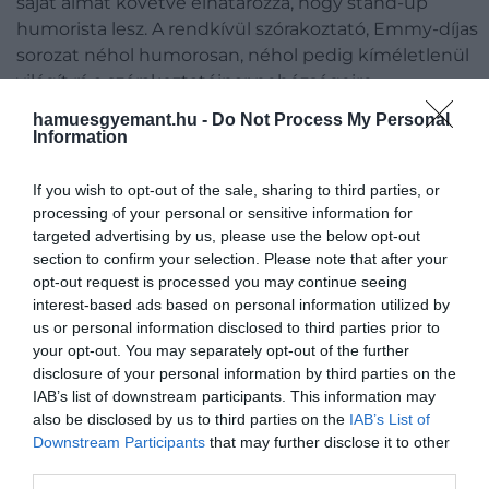
saját álmát követve elhatározza, hogy stand-up
humorista lesz. A rendkívül szórakoztató, Emmy-díjas
sorozat néhol humorosan, néhol pedig kíméletlenül
világít rá a szórakoztatóipar nehézségeire.
hamuesgyemant.hu -
Do Not Process My Personal
Megszállottak viadala
Information
If you wish to opt-out of the sale, sharing to third parties, or
processing of your personal or sensitive information for
targeted advertising by us, please use the below opt-out
section to confirm your selection. Please note that after your
opt-out request is processed you may continue seeing
interest-based ads based on personal information utilized by
us or personal information disclosed to third parties prior to
your opt-out. You may separately opt-out of the further
disclosure of your personal information by third parties on the
IAB’s list of downstream participants. This information may
also be disclosed by us to third parties on the
IAB’s List of
Downstream Participants
that may further disclose it to other
third parties.