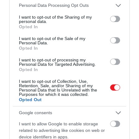
Please note that this website/app uses one or more Google
Personal Data Processing Opt Outs
services and may gather and store information including but
not limited to your visit or usage behaviour. You may click to
I want to opt-out of the Sharing of my
A szövevényes kémthriller főszereplője az MI5 ügynök
personal data.
grant or deny consent to Google and its third-party tags to
a
Sandra Oh
által játszott Eve, aki megszállottja lesz
Opted In
use your data for below specified purposes in below Google
annak, hogy elkapja a könyörtelen – de hihetetlenül
consent section.
I want to opt-out of the Sale of my
elegáns – bérgyilkost, Villanelle-t (
Jodie Comer
), aki
Personal Data.
Opted In
mindenkivel végez, aki az útjába kerül. Hamar egyre
többet tudnak meg egymásról, ami még tovább
I want to opt-out of processing my
bonyolítja a cselekményt.
Personal Data for Targeted Advertising.
Opted In
Bolhafészek
I want to opt-out of Collection, Use,
Retention, Sale, and/or Sharing of my
Personal Data that Is Unrelated with the
Purposes for which it was collected.
Opted Out
Google consents
I want to allow Google to enable storage
related to advertising like cookies on web or
device identifiers in apps.