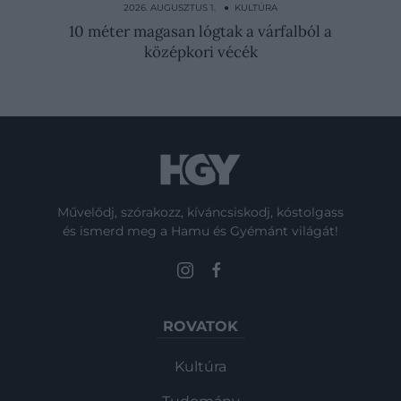
írásra, később…
2026. AUGUSZTUS 1. ● KULTÚRA
10 méter magasan lógtak a várfalból a
középkori vécék
Művelődj, szórakozz, kíváncsiskodj, kóstolgass
és ismerd meg a Hamu és Gyémánt világát!
ROVATOK
Kultúra