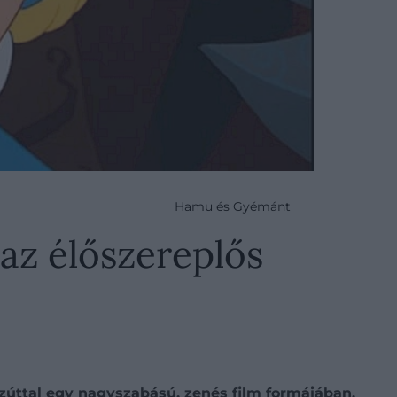
Hamu és Gyémánt
az élőszereplős
ezúttal egy nagyszabású, zenés film formájában.