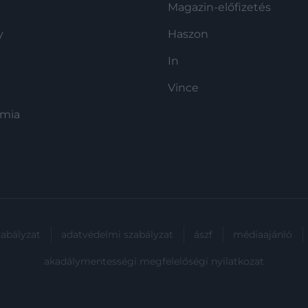
Magazin-előfizetés
y
Haszon
In
Vince
ómia
zabályzat
adatvédelmi szabályzat
ászf
médiaajánló
akadálymentességi megfelelőségi nyilatkozat