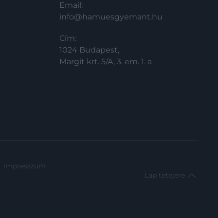
Email:
info@hamuesgyemant.hu
Cím:
1024 Budapest,
Margit krt. 5/A, 3. em. 1. a
impresszum
Lap tetejére