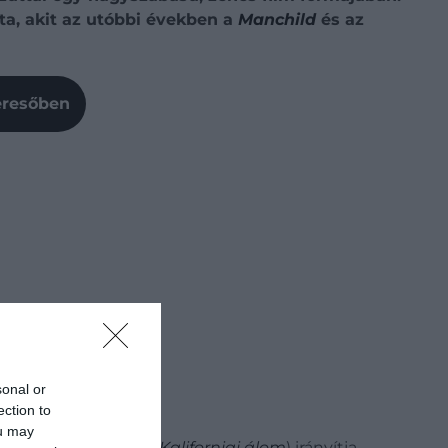
ta, akit az utóbbi években a
Manchild
és az
Keresőben
sonal or
ection to
ou may
s munkát
Marc Platt
(
Kaliforniai álom
) irányítja