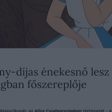
y-díjas énekesnő lesz 
gban főszereplője
 klasszikusát, az
Alice Csodaországban
történetét – 