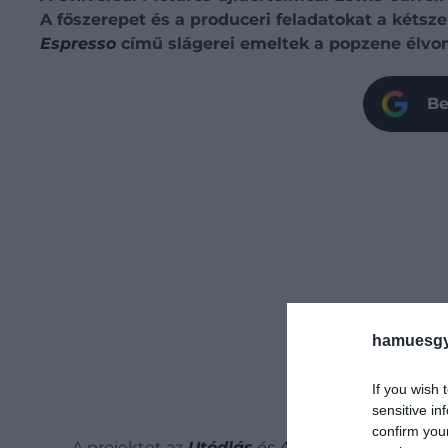
A főszerepet és a produceri feladatokat a kétsz
Espresso
című slágerei emeltek a popzene élvo
Be
hamuesgy
If you wish 
sensitive in
confirm you
A projektet az
Utódlás
és A Wall Street pillang