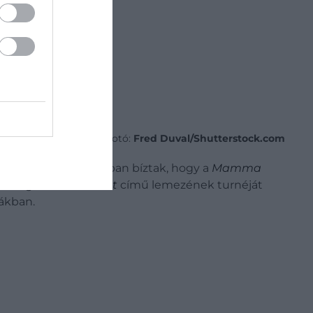
Fotó:
Fred Duval/Shutterstock.com
 énekesnőt: sokan abban bíztak, hogy a
Mamma
elenleg
Short n’ Sweet
című lemezének turnéját
iákban.