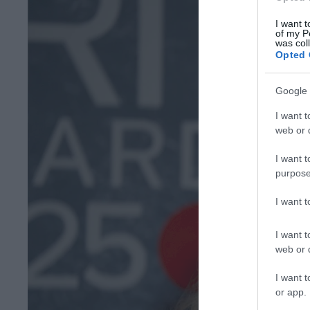
I want t
of my P
was col
Opted 
Google 
I want t
web or d
I want t
purpose
I want 
I want t
web or d
I want t
or app.