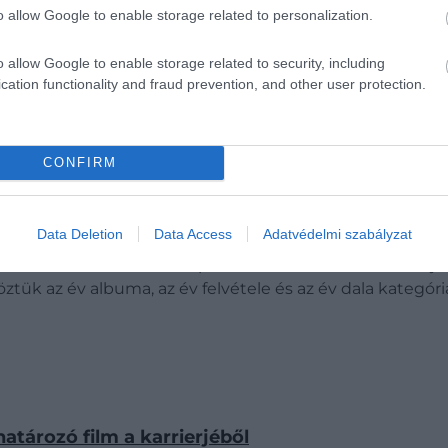
o allow Google to enable storage related to personalization.
o allow Google to enable storage related to security, including
cation functionality and fraud prevention, and other user protection.
CONFIRM
Data Deletion
Data Access
Adatvédelmi szabályzat
ár régóta szerették volna zenés moziban viszontlátni az
enter inkább Alice szerepét választotta. Az énekesnő j
öztük az év albuma, az év felvétele és az év dala kategór
atározó film a karrierjéből