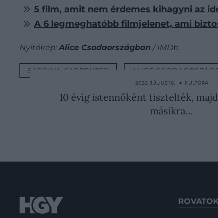
5 film, amit nem érdemes kihagyni az ide
A 6 legmeghatóbb filmjelenet, ami biz
Nyitókép:
Alice Csodaországban
/ IMDb
SABRINA CARPENTER
ALICE CSODAORSZÁG
2026. JÚLIUS 16. ● KULTÚRA
10 évig istennőként tisztelték, majd
másikra…
ROVATO