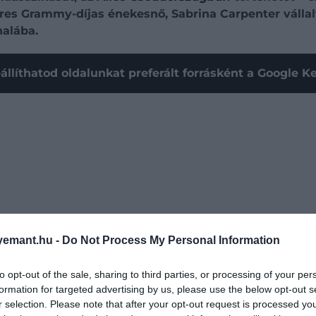
eres Grammy-díjas énekesnő, Sabrina Carpenter vállal
nalába.
állíthatod oldalunkat preferált forrásként a Google 
emant.hu -
Do Not Process My Personal Information
to opt-out of the sale, sharing to third parties, or processing of your per
formation for targeted advertising by us, please use the below opt-out s
r selection. Please note that after your opt-out request is processed y
ói
alkotója,
Lorene Scafaria
írja és rendezi. A produkció