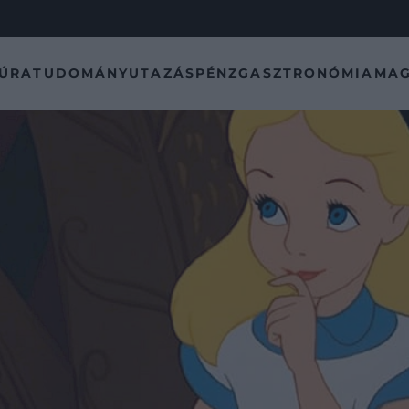
TÚRA
TUDOMÁNY
UTAZÁS
PÉNZ
GASZTRONÓMIA
MAG