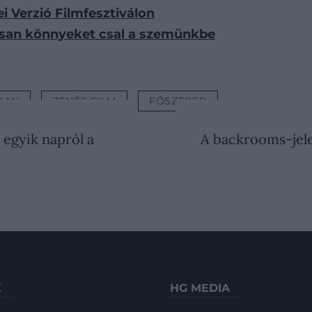
i Verzió Filmfesztiválon
tosan könnyeket csal a szemünkbe
BAN
ZENÉS FILM
FŐSZEREP
 egyik napról a
A backrooms-jele
K
HG MEDIA