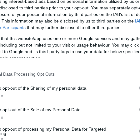
eing interest-based ads based on personal information utilized by us or
enstein
és
Elysa Koplovitz Dutton
az Alloy Entertainme
disclosed to third parties prior to your opt-out. You may separately opt-
losure of your personal information by third parties on the IAB’s list of
e
az 1865-ben megjelent eredeti mű ihleti
, amely azóta
. This information may also be disclosed by us to third parties on the
IA
Participants
that may further disclose it to other third parties.
 that this website/app uses one or more Google services and may gath
including but not limited to your visit or usage behaviour. You may click 
 to Google and its third-party tags to use your data for below specifi
ogle consent section.
v 10 legvérfagyasztóbb filmjét
l Data Processing Opt Outs
pott már a Disney 1951-es animációjától
Tim Burton
201
o opt-out of the Sharing of my personal data.
és
Helena Bonham Carter
alakították a főbb szerepeket
In
 fiatal előadó a zene mellett a filmiparban is egyre megh
o opt-out of the Sale of my Personal Data.
In
to opt-out of processing my Personal Data for Targeted
ing.
In