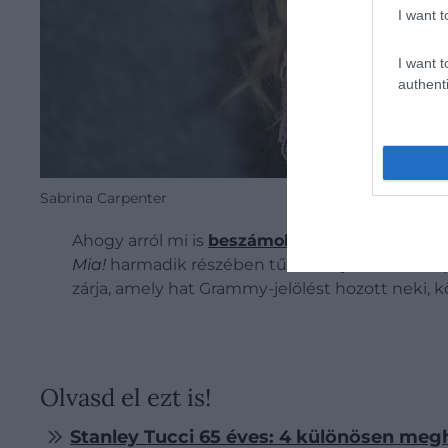
I want t
I want t
authenti
Sabrina Carpenter
Ahogy arról mi is
beszámoltunk
, a rajongók m
Mia!
harmadik részében tűnik majd fel, ám Carp
zárja, amely hat Grammy-jelölést hozott neki, k
Olvasd el ezt is!
Stanley Tucci 65 éves: 4 különösen megh