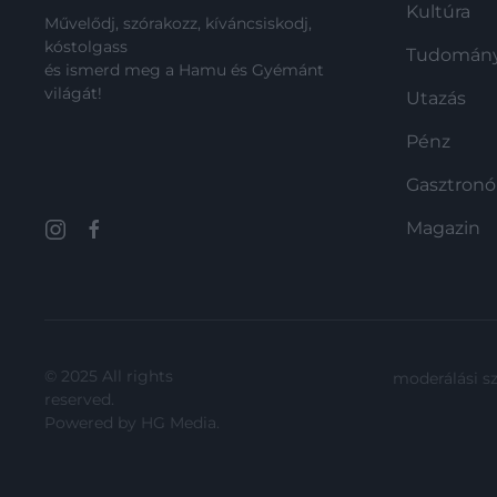
Kultúra
Művelődj, szórakozz, kíváncsiskodj,
kóstolgass
Tudomán
és ismerd meg a Hamu és Gyémánt
világát!
Utazás
Pénz
Gasztron
Magazin
© 2025 All rights
moderálási s
reserved.
Powered by
HG Media
.