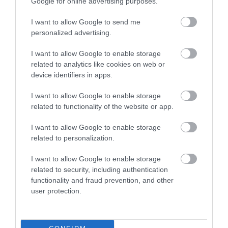
Google for online advertising purposes.
I want to allow Google to send me
personalized advertising.
Ez is érdekelhet!
Csak egyetlen karakter létezik, aki mind
I want to allow Google to enable storage
a 9 Star Wars-filmben felbukkant
related to analytics like cookies on web or
device identifiers in apps.
A
Skywalker kora
anyagilag így is hatalmas siker
I want to allow Google to enable storage
lett, világszerte 1 milliárd dollárt hozott, miközben a
related to functionality of the website or app.
gyártási költsége 594 millió dollár volt. A kritikai
I want to allow Google to enable storage
fogadtatása viszont jóval hűvösebb maradt: a
related to personalization.
Rotten Tomatoes összesítésében 51 százalékon áll,
ami a Skywalker-sagához tartozó filmek között a
I want to allow Google to enable storage
leggyengébb eredmény.
related to security, including authentication
functionality and fraud prevention, and other
user protection.
Olvasd el ezt is!
Tupac is esélyes volt Samuel L. Jackson