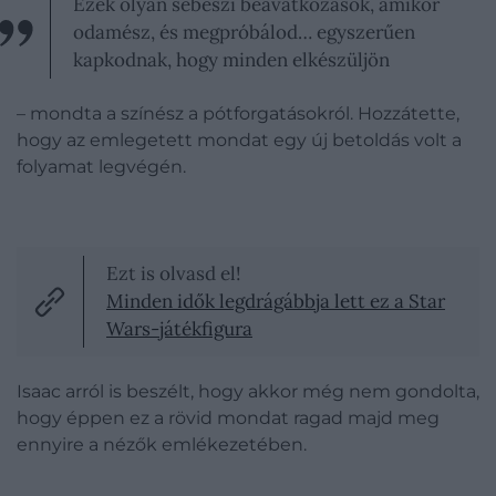
Ezek olyan sebészi beavatkozások, amikor
odamész, és megpróbálod… egyszerűen
kapkodnak, hogy minden elkészüljön
– mondta a színész a pótforgatásokról. Hozzátette,
hogy az emlegetett mondat egy új betoldás volt a
folyamat legvégén.
Ezt is olvasd el!
Minden idők legdrágábbja lett ez a Star
Wars-játékfigura
Isaac arról is beszélt, hogy akkor még nem gondolta,
hogy éppen ez a rövid mondat ragad majd meg
ennyire a nézők emlékezetében.