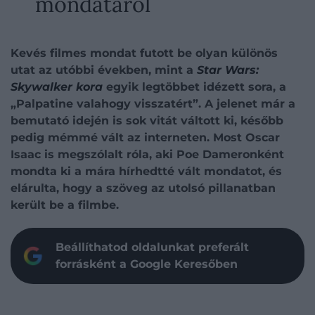
mondatáról
Kevés filmes mondat futott be olyan különös
utat az utóbbi években, mint a
Star Wars:
Skywalker kora
egyik legtöbbet idézett sora, a
„Palpatine valahogy visszatért”. A jelenet már a
bemutató idején is sok vitát váltott ki, később
pedig mémmé vált az interneten. Most Oscar
Isaac is megszólalt róla, aki Poe Dameronként
mondta ki a mára hírhedtté vált mondatot, és
elárulta, hogy a szöveg az utolsó pillanatban
került be a filmbe.
Beállíthatod oldalunkat preferált
forrásként a Google Keresőben