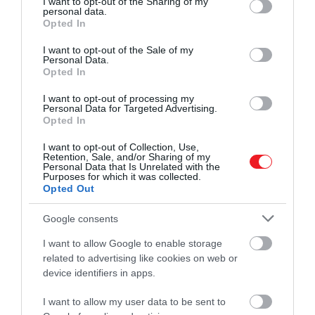
not limited to your visit or usage behaviour. You may click to
I want to opt-out of the Sharing of my
personal data.
megtett azért, hogy a jelenetben működjön a
grant or deny consent to Google and its third-party tags to
Opted In
karakter fáradt, ingerült reakciója.
use your data for below specified purposes in below Google
consent section.
I want to opt-out of the Sale of my
Personal Data.
A portál szerint éppen ez a feszültség teszi
Opted In
emlékezetessé a jelenetet: Poe Dameron szinte
undorral és sietséggel veti oda a mondatot, ami jól
I want to opt-out of processing my
Personal Data for Targeted Advertising.
érzékelteti, mennyire erőltetettnek hatott sok néző
Opted In
számára Palpatine visszahozása. A problémát sokan
nem is önmagában a színészi játékban látták,
I want to opt-out of Collection, Use,
Retention, Sale, and/or Sharing of my
hanem abban, hogy
a film egyik legfontosabb
Personal Data that Is Unrelated with the
Purposes for which it was collected.
fordulatát egy ilyen tömör és magyarázat nélküli
Opted Out
mondatra bízták
.
Google consents
I want to allow Google to enable storage
related to advertising like cookies on web or
device identifiers in apps.
I want to allow my user data to be sent to