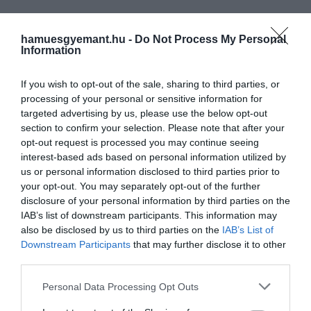
hamuesgyemant.hu -
Do Not Process My Personal
Information
If you wish to opt-out of the sale, sharing to third parties, or
processing of your personal or sensitive information for
targeted advertising by us, please use the below opt-out
section to confirm your selection. Please note that after your
opt-out request is processed you may continue seeing
interest-based ads based on personal information utilized by
Oscar Isaac a Star Wars: Skywalker kora című filmben
us or personal information disclosed to third parties prior to
your opt-out. You may separately opt-out of the further
Fotó:
IMDb
disclosure of your personal information by third parties on the
IAB’s list of downstream participants. This information may
also be disclosed by us to third parties on the
IAB’s List of
Ha akkor megkérdezted volna tőlem, hogy
Downstream Participants
that may further disclose it to other
szerintem ez lesz-e az a mondat, amire
third parties.
mindenki emlékezni fog, nem tudtam volna
Please note that this website/app uses one or more Google
Personal Data Processing Opt Outs
services and may gather and store information including but
– mondta. Azt viszont hozzátette, hogy mindent