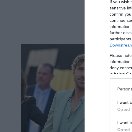
If you wish 
sensitive in
confirm you
continue se
information 
further disc
participants
Downstream 
Please note
information 
deny consent
in below Go
Persona
I want t
Opted 
I want t
Opted 