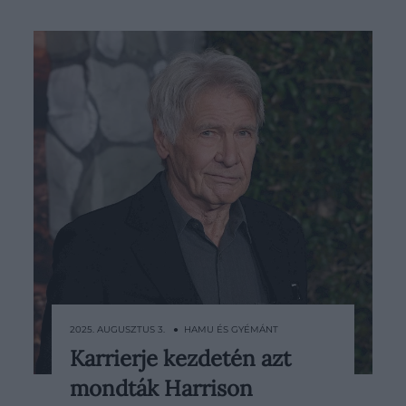
2025. AUGUSZTUS 3. ● HAMU ÉS GYÉMÁNT
Karrierje kezdetén azt
Harrison Ford, a Csillagok háborúja
mondták Harrison
legendás sztárja nemrég felidézte