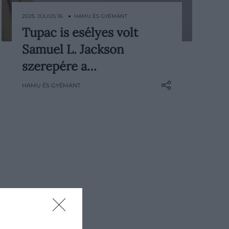
2025. JÚLIUS 16. ● HAMU ÉS GYÉMÁNT
Tupac is esélyes volt
Meglepő információ látott
Samuel L. Jackson
napvilágot: a Csillagok háborúja
előzménytrilógiájának egyik
szerepére a…
legismertebb karakterét, Mace
HAMU ÉS GYÉMÁNT
Windu jedi mestert eredetileg
Tupac Shakur játszotta volna – derül
ki George Lucas egy korábbi
interjújából.