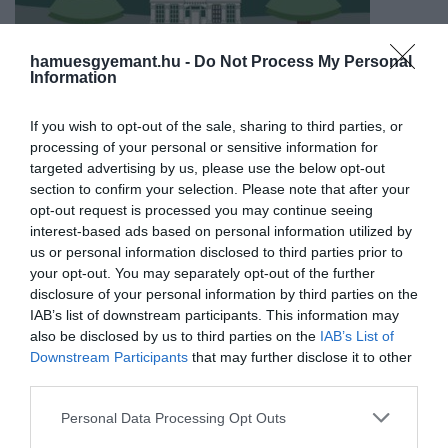
hamuesgyemant.hu -
Do Not Process My Personal
Information
Bookline
If you wish to opt-out of the sale, sharing to third parties, or
processing of your personal or sensitive information for
targeted advertising by us, please use the below opt-out
Agatha Christie
egész életében fontos ünnepként
section to confirm your selection. Please note that after your
tekintett a karácsonyra, ami gyakran szolgált
opt-out request is processed you may continue seeing
ihletként a számára. Regényeiben és novelláiban a
interest-based ads based on personal information utilized by
téli hónapok borongós hangulata gyakran szolgáltat
us or personal information disclosed to third parties prior to
hátteret a különféle bűnügyekhez és
your opt-out. You may separately opt-out of the further
nyomozásokhoz.
disclosure of your personal information by third parties on the
IAB’s list of downstream participants. This information may
A
Karácsonyi krimik
és az
Adventi krimik
című
also be disclosed by us to third parties on the
IAB’s List of
kötetekben Agatha Christie ünnepi tematikájú, de
Downstream Participants
that may further disclose it to other
third parties.
nem feltétlenül ünnepélyes történeteit olvashatjuk
– a két összeállítás igazi csemege az írónő rajongói
Please note that this website/app uses one or more Google
Personal Data Processing Opt Outs
számára.
services and may gather and store information including but