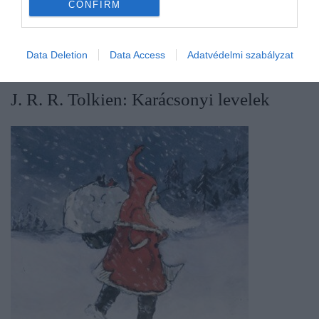
CONFIRM
Ha tovább olvasnál:
5 horror könyv, mely
garantáltan megborzongat
Data Deletion
Data Access
Adatvédelmi szabályzat
​J. R. R. Tolkien: Karácsonyi levelek