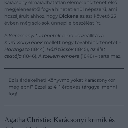
karácsony elmaradhatatlan eleme; a történet első
megjelenésétől fogva hihetetlenül népszerű, ami
hozzájárult ahhoz, hogy
Dickens
az azt követő 25
évben még sok-sok ünnepi elbeszélést írt.
A
Karácsonyi történetek
című összeállítás a
Karácsonyi ének
mellett négy további történetet –
Harangszó
(1844),
Házi tücsök
(1845),
Az élet
csatája
(1846),
A szellem embere
(1848) – tartalmaz.
Ez is érdekelhet!
Könyvmolyokat karácsonykor
meglepni? Ezzel az 4+1 érdekes tárggyal menni
fog!
​Agatha Christie: Karácsonyi krimik és