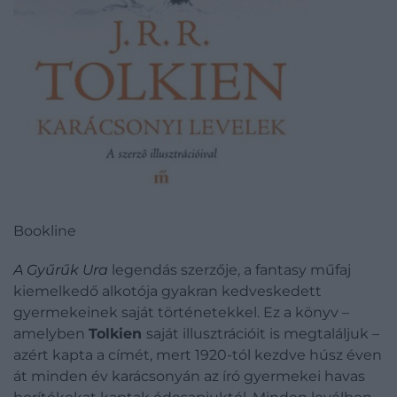
Bookline
A Gyűrűk Ura
legendás szerzője, a fantasy műfaj
kiemelkedő alkotója gyakran kedveskedett
gyermekeinek saját történetekkel. Ez a könyv –
amelyben
Tolkien
saját illusztrációit is megtaláljuk –
azért kapta a címét, mert 1920-tól kezdve húsz éven
át minden év karácsonyán az író gyermekei havas