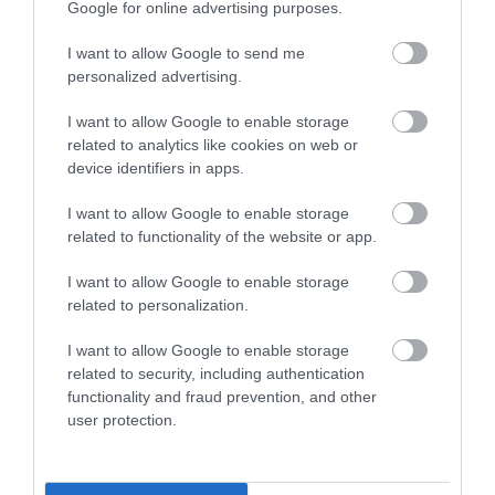
Google for online advertising purposes.
I want to allow Google to send me
personalized advertising.
I want to allow Google to enable storage
related to analytics like cookies on web or
Bookline
device identifiers in apps.
I want to allow Google to enable storage
A
Gyilkosság karácsonyra
tökéletes választás
related to functionality of the website or app.
mindenkinek, aki imádja az ünnepi tematikájú
krimiket.
Duncan
1950-ben megjelent regényében
I want to allow Google to enable storage
a karácsonyfa alatt az ajándékok mellett ott lapul a
related to personalization.
Mikulás holtteste is. A főhős,
Mordecai Tremaine
nyugdíjas rendőrnyomozó úgy dönt, kezébe veszi a
I want to allow Google to enable storage
related to security, including authentication
nyomozást. Besurran az arisztokrata család szentesti
functionality and fraud prevention, and other
ünnepségére, ugyanis azt gyanítja, a gyilkos is
user protection.
felbukkan majd ott.