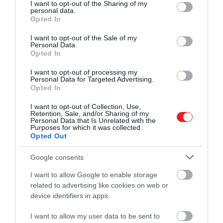
not limited to your visit or usage behaviour. You may click to
I want to opt-out of the Sharing of my
personal data.
​Francis Duncan: Gyilkosság karácsonyra
grant or deny consent to Google and its third-party tags to
Opted In
use your data for below specified purposes in below Google
consent section.
I want to opt-out of the Sale of my
Personal Data.
Opted In
I want to opt-out of processing my
Personal Data for Targeted Advertising.
Opted In
I want to opt-out of Collection, Use,
Retention, Sale, and/or Sharing of my
Personal Data that Is Unrelated with the
Purposes for which it was collected.
Opted Out
Google consents
I want to allow Google to enable storage
related to advertising like cookies on web or
device identifiers in apps.
I want to allow my user data to be sent to