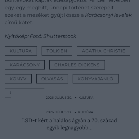
borítékokat kaptak édesapjuktól. Minden levélben
egy-egy meghitt, ünnepi történet szerepelt –
ezeket a meséket gyűjti össze a
Karácsonyi levelek
című kötet.
Nyitókép: Fotó: Shutterstock
KULTÚRA
TOLKIEN
AGATHA CHRISTIE
KARÁCSONY
CHARLES DICKENS
KÖNYV
OLVASÁS
KÖNYVAJÁNLÓ
KLASSZIKUS
2026. JÚLIUS 30. ● KULTÚRA
Közel húsz év, egymillió eladott
koncertjegy – Egy magyar…
2026. JÚLIUS 23. ● KULTÚRA
LSD-t kért a halálos ágyán a 20. század
egyik legnagyobb…