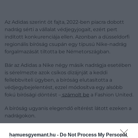
Az Adidas szerint öt fajta, 2022-ben piacra dobott
nadrág sérti a vállalat védjegyjogait, ezért pert
indított konkurenciája ellen. Azonban a düsseldorfi
regionális bíróság csupán egy típusú Nike-nadrág
forgalmazását tiltotta be Németországban.
Bár az Adidas a Nike négy másik nadrágja esetében
is sérelmezte azok csíkos dizájnját a keddi
fellebbviteli ügyben, a bíróság elutasította a
védjegybejelentést, ezzel módosítva egy alsóbb
fokú bírósági döntést –
számolt be
a Fashion United.
A bíróság ugyanis elegendő eltérést látott ezeken a
nadrágokon.
hamuesgyemant.hu -
Do Not Process My Personal