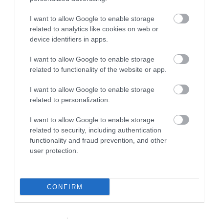
feltétlenül csak a német márkához kapcsolódik.
I want to allow Google to enable storage
related to analytics like cookies on web or
Nyitókép: Shutterstock
device identifiers in apps.
KULTÚRA
ADIDAS
NIKE
MÁRKA
I want to allow Google to enable storage
related to functionality of the website or app.
DIZÁJN
MINTA
2026. JÚLIUS 25. ● KULTÚRA
I want to allow Google to enable storage
Ezt kellene tennie Meghan Markle-nek, ha
related to personalization.
Katalin királyné…
2026. JÚLIUS 24. ● KULTÚRA
A trójai faló legendája: mi igaz a híres
I want to allow Google to enable storage
történetből?
related to security, including authentication
functionality and fraud prevention, and other
user protection.
CONFIRM
Művelődj, szórakozz, kíváncsiskodj, kóstolgass