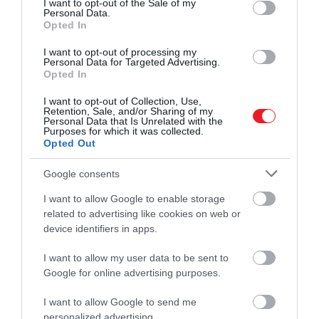
I want to opt-out of the Sale of my
Personal Data.
Opted In
I want to opt-out of processing my
Personal Data for Targeted Advertising.
Opted In
I want to opt-out of Collection, Use,
Retention, Sale, and/or Sharing of my
Personal Data that Is Unrelated with the
Purposes for which it was collected.
Opted Out
Google consents
I want to allow Google to enable storage
related to advertising like cookies on web or
device identifiers in apps.
I want to allow my user data to be sent to
Unsplash
Google for online advertising purposes.
Az amerikai vállalat szerint az Adidas védelmi köre
I want to allow Google to send me
túl szűk, mondván, hogy a csíkos díszítés nem
personalized advertising.