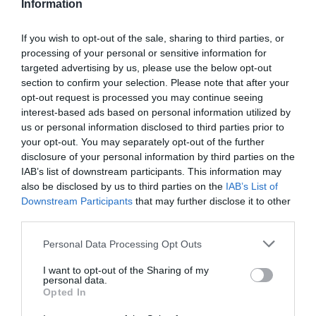
Information
Nem minden oldalcsíkos
mintázat tilos a
If you wish to opt-out of the sale, sharing to third parties, or
sportnadrágokon
processing of your personal or sensitive information for
targeted advertising by us, please use the below opt-out
section to confirm your selection. Please note that after your
opt-out request is processed you may continue seeing
– mondta ki a bíróság.
interest-based ads based on personal information utilized by
us or personal information disclosed to third parties prior to
your opt-out. You may separately opt-out of the further
disclosure of your personal information by third parties on the
IAB’s list of downstream participants. This information may
also be disclosed by us to third parties on the
IAB’s List of
Downstream Participants
that may further disclose it to other
third parties.
Please note that this website/app uses one or more Google
Personal Data Processing Opt Outs
services and may gather and store information including but
not limited to your visit or usage behaviour. You may click to
I want to opt-out of the Sharing of my
personal data.
grant or deny consent to Google and its third-party tags to
Opted In
use your data for below specified purposes in below Google
consent section.