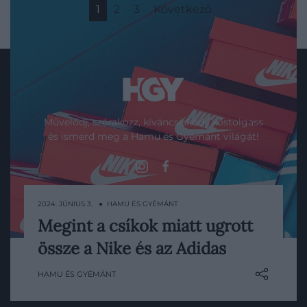
1
2
3
Következő
Művelődj, szórakozz, kíváncsiskodj, kóstolgass
és ismerd meg a Hamu és Gyémánt világát!
2024. JÚNIUS 3. ● HAMU ÉS GYÉMÁNT
ROVATOK
Megint a csíkok miatt ugrott
A Nike nem árulhat többé egy bizonyos
Kultúra
össze a Nike és az Adidas
sportnadrágot Németországban, mert az
Tudomány
túlságosan hasonlít az Adidas jól ismert,
HAMU ÉS GYÉMÁNT
háromcsíkos dizájnjára.
Utazás