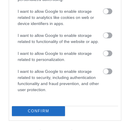
I want to allow Google to enable storage
2025. MÁJUS 25. ● HAMU ÉS GYÉMÁNT
related to analytics like cookies on web or
„Rálicitált" a Teslára a BYD:
device identifiers in apps.
Alig egy hónappal a hivatalos bemutató
féláron kínálják a márka új…
után már elérhető Kínában a BYD
I want to allow Google to enable storage
legújabb elektromos autója, az e7. Az új
related to functionality of the website or app.
HAMU ÉS GYÉMÁNT
modell komoly versenytársa lehet a Tesla
I want to allow Google to enable storage
Model 3-nak, hiszen indulóára kevesebb
related to personalization.
mint 15 ezer dollárnyi jüan, azaz nagyjából
5 millió forint, ami körülbelül a fele a Model
I want to allow Google to enable storage
3 kínai…
related to security, including authentication
functionality and fraud prevention, and other
user protection.
CONFIRM