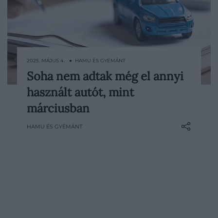
2025. MÁJUS 4. ● HAMU ÉS GYÉMÁNT
Soha nem adtak még el annyi
Soha nem volt még ilyen magas az
használt autót, mint
eladott használtautók száma
Magyarországon, mint 2025 márciusában.
márciusban
A prímet az Opelek vitték, amelyekből
HAMU ÉS GYÉMÁNT
csak az első három hónapban 25 ezer
darab cserélt tulajdonost.