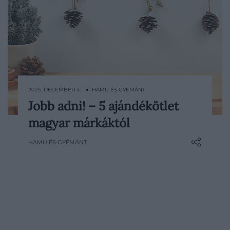
2025. DECEMBER 4. ● HAMU ÉS GYÉMÁNT
Jobb adni! – 5 ajándékötlet
Közeleg a karácsony, és lassan eljön az idő,
magyar márkáktól
hogy az ajándékokról is gondoskodjunk.
Összeállításunkban hazai márkák olyan
HAMU ÉS GYÉMÁNT
tárgyait válogattuk össze, amelyek szépek
és praktikusak, ugyanakkor szimbolikus
értéket is…