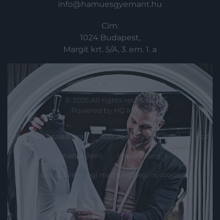
info@hamuesgyemant.hu
Cím:
1024 Budapest,
Margit krt. 5/A, 3. em. 1. a
© 2025 All rights reserved.
Powered by
HG Media
.
moderálási szabályzat
adatvédelmi szabályzat
ászf
médiaajánló
impresszum
akadálymentességi megfelelőségi nyilatkozat
Lap tetejére