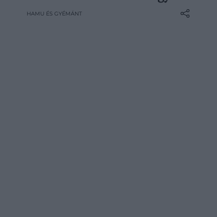
több mint 25 éve épülő magyar márka
HAMU ÉS GYÉMÁNT
szerint nemcsak a termékeit, hanem a
teljes koncepcióját próbálják…