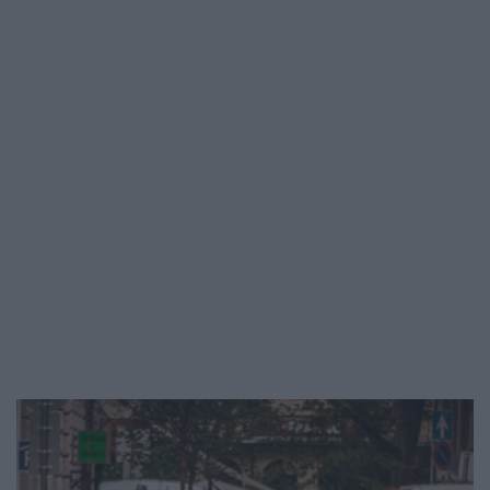
egy 12 hét alatt lebomló, algából készült
pólóról, grafénfelsőről…