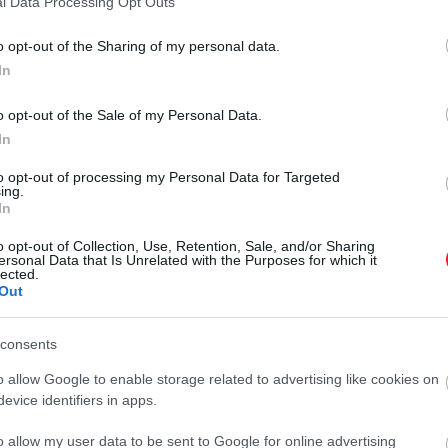
l Data Processing Opt Outs
o opt-out of the Sharing of my personal data.
In
o opt-out of the Sale of my Personal Data.
2024. OKTÓBER 16. ● HAMU ÉS GYÉMÁNT
In
Mit keresnek
A Magyar Divat & Design Ügynökség
dizájntárgyak a Nyugati
to opt-out of processing my Personal Data for Targeted
(MDDÜ) által szervezett 360 Design
ing.
In
Budapest kiállítás már öt éve hívja a
Pályaudvar egyik…
figyelmet a minket 360 fokban
o opt-out of Collection, Use, Retention, Sale, and/or Sharing
HAMU ÉS GYÉMÁNT
körülvevő dizájn mindennapokban
ersonal Data that Is Unrelated with the Purposes for which it
lected.
betöltött szerepére. Az elmúlt
Out
években több ezer érdeklődőt
megmozgató kreatívipari esemény
consents
idén egy építészeti örökségként…
o allow Google to enable storage related to advertising like cookies on
evice identifiers in apps.
o allow my user data to be sent to Google for online advertising