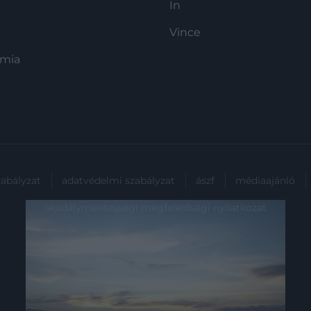
In
Vince
ómia
zabályzat
adatvédelmi szabályzat
ászf
médiaajánló
akadálymentességi megfelelőségi nyilatkozat