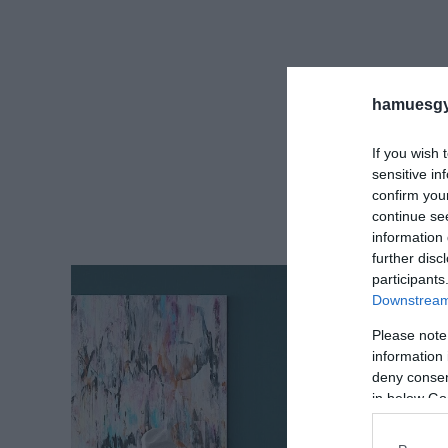
hamuesgy
If you wish 
sensitive in
confirm you
continue se
information 
further disc
participants
Downstream 
Please note
information 
deny consent
in below Go