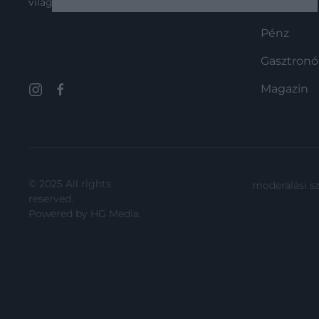
világát!
nemzetközi építészeti szakmának is
Utazás
felkeltették a figyelmét. A BigSEE
Pénz
ljubljanai nemzetközi designdíj
Winner kategóriájának…
Gasztron
Magazin
© 2025 All rights
moderálási s
reserved.
Powered by
HG Media
.