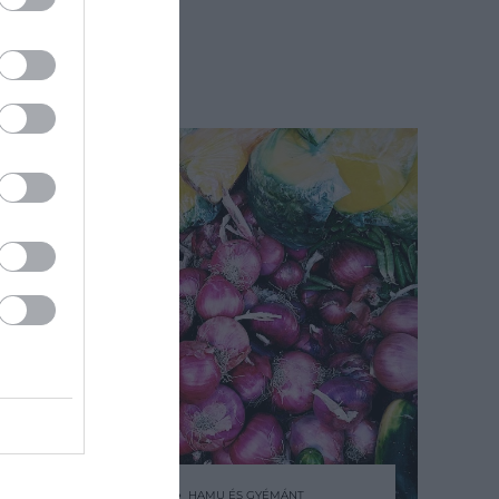
2024. AUGUSZTUS 8. ● HAMU ÉS GYÉMÁNT