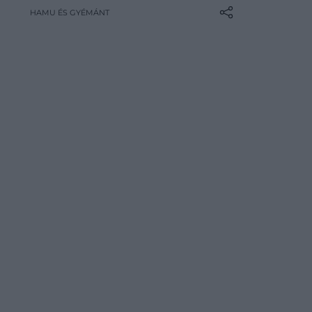
vadonatúj elektromos modelljét, a 0
HAMU ÉS GYÉMÁNT
Saloont és 0 SUV-t. Az autók
formatervezése egészen jövőbe
mutató.