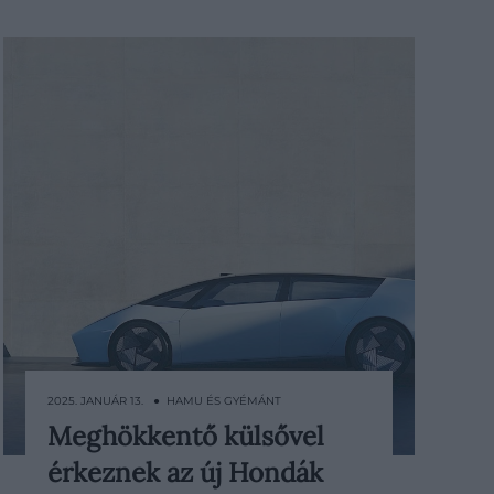
2025. JANUÁR 13. ● HAMU ÉS GYÉMÁNT
Meghökkentő külsővel
A japán autómárka a Las Vegas-i CES
érkeznek az új Hondák
2025 kiállításon bemutatta két