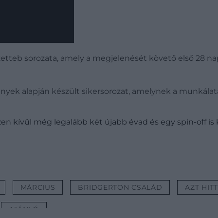
ézetteb sorozata, amely a megjelenését követő első 28 n
nyek alapján készült sikersorozat, amelynek a munkálata
en kívül még legalább két újabb évad és egy spin-off is 
MÁRCIUS
BRIDGERTON CSALÁD
AZT HIT
AJÁNLÓ