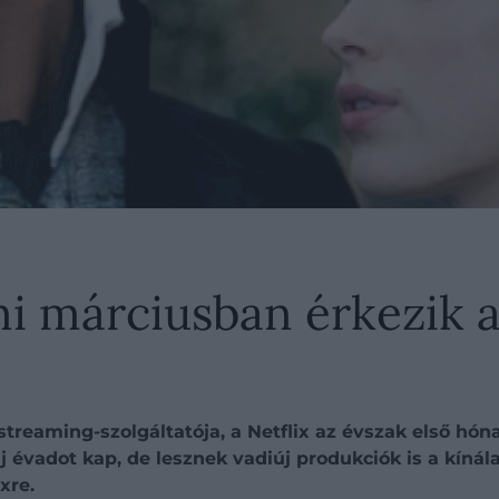
i márciusban érkezik a
b streaming-szolgáltatója, a Netflix az évszak első 
 új évadot kap, de lesznek vadiúj produkciók is a kíná
xre.