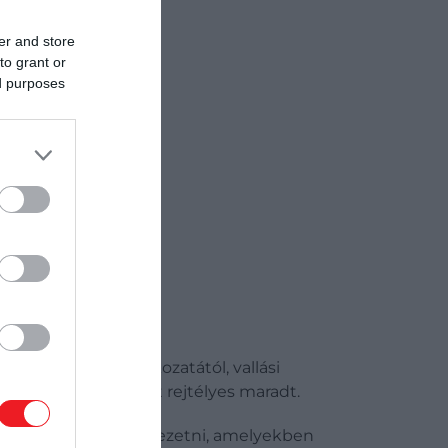
er and store
to grant or
ed purposes
 nyilvános nyilatkozatától, vallási
haláláig nagyrészt rejtélyes maradt.
egyzéseket kezdett vezetni, amelyekben