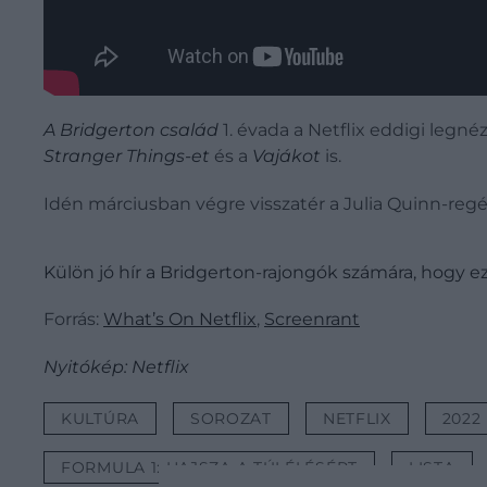
A
Bridgerton család
1. évada a Netflix eddigi legn
Stranger Things-et
és a
Vajákot
is.
Idén márciusban végre visszatér a Julia Quinn-regé
Külön jó hír a Bridgerton-rajongók számára, hogy ez
Forrás:
What’s On Netflix
,
Screenrant
Nyitókép: Netflix
KULTÚRA
SOROZAT
NETFLIX
2022
FORMULA 1: HAJSZA A TÚLÉLÉSÉRT
LISTA