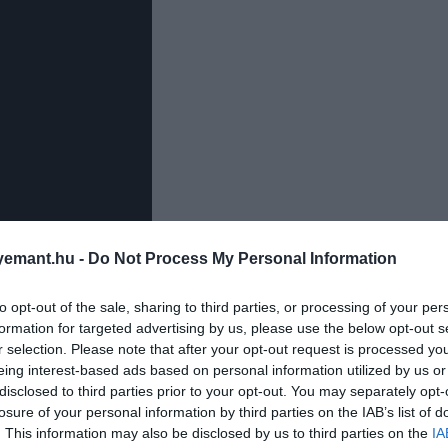
emant.hu -
Do Not Process My Personal Information
to opt-out of the sale, sharing to third parties, or processing of your per
orozat egy georgiai kisvárosban játszódik, ahol egy láts
formation for targeted advertising by us, please use the below opt-out s
lforgatja egy férfi és az édesanyja életét.
r selection. Please note that after your opt-out request is processed y
eing interest-based ads based on personal information utilized by us or
, Bella Heathcote, Jessica Barden, Omari Hardwick és Jo
disclosed to third parties prior to your opt-out. You may separately opt-
losure of your personal information by third parties on the IAB’s list of
. This information may also be disclosed by us to third parties on the
IA