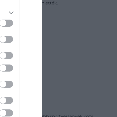
Netflix sorozatát ihlették.
sszatért a legnépszerűbb sportversenyek közé.