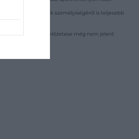
t, emellett a pilóták személyiségéről is teljesebb
évada – amelynek az előzetese még nem jelent