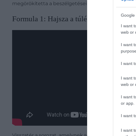
megörökítetta a beszélgetéseiket, és ezekből szü
Google 
Formula 1: Hajsza a túlélésért 4. évad (
I want t
web or d
I want t
purpose
I want 
I want t
web or d
I want t
or app.
I want t
I want t
Visszatér a sorozat, amelynek sokak szerint hatal