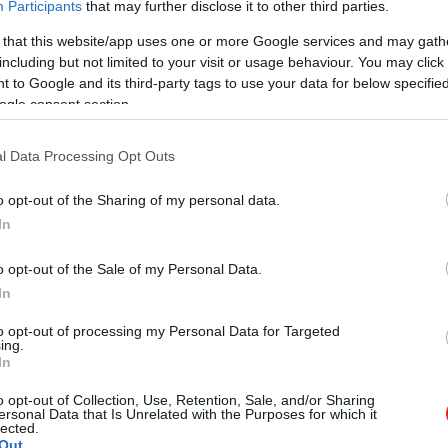
Participants
that may further disclose it to other third parties.
 that this website/app uses one or more Google services and may gath
including but not limited to your visit or usage behaviour. You may click 
 to Google and its third-party tags to use your data for below specifi
ogle consent section.
l Data Processing Opt Outs
o opt-out of the Sharing of my personal data.
In
o opt-out of the Sale of my Personal Data.
In
to opt-out of processing my Personal Data for Targeted
ing.
In
évadó művész életét dolgozza fel. A melegségéről szóló
ntve Warhol személyisége 1987-ben bekövetkezett korai 
o opt-out of Collection, Use, Retention, Sale, and/or Sharing
ersonal Data that Is Unrelated with the Purposes for which it
lected.
e, Warhol munkatársa és barátja, Pat Hackett naplóbej
Out