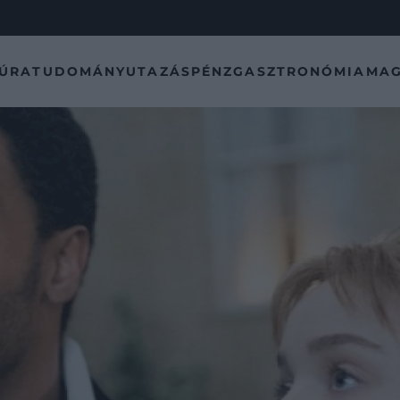
TÚRA
TUDOMÁNY
UTAZÁS
PÉNZ
GASZTRONÓMIA
MAG