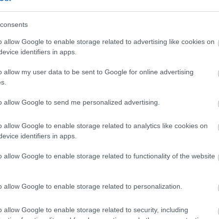
lettek meg a posztumusz megjelent memoárok, amelyek a 
consents
2022. március 11.)
o allow Google to enable storage related to advertising like cookies on
evice identifiers in apps.
o allow my user data to be sent to Google for online advertising
s.
to allow Google to send me personalized advertising.
o allow Google to enable storage related to analytics like cookies on
evice identifiers in apps.
o allow Google to enable storage related to functionality of the website
o allow Google to enable storage related to personalization.
o allow Google to enable storage related to security, including
mas szerepe van abban, hogy a Száguldó cirkusz ismét vi