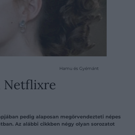
Hamu és Gyémánt
 Netflixre
hónapjában pedig alaposan megörvendezteti népes
latban. Az alábbi cikkben négy olyan sorozatot